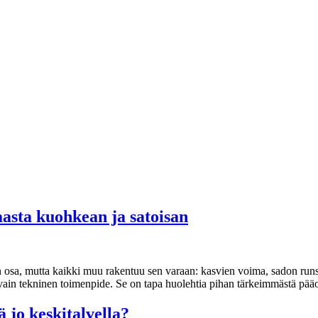
asta kuohkean ja satoisan
n osa, mutta kaikki muu rakentuu sen varaan: kasvien voima, sadon runs
 vain tekninen toimenpide. Se on tapa huolehtia pihan tärkeimmästä p
jo keskitalvella?