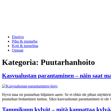
Etusivu
Piha & puutarha
Koti & tunnelma
Oppaat
Kategoria:
Puutarhanhoito
Kasvualustan parantaminen – näin saat ma
Hyvä maa on puutarhan hiljainen aarre. Se ei ehkä ole pihan näyttävi
puutarhan hoitaminen tuntuu. Siksi kasvualustan parantaminen ei ole
Tammikuun kylvöt – mitä kannattaa kylvää 