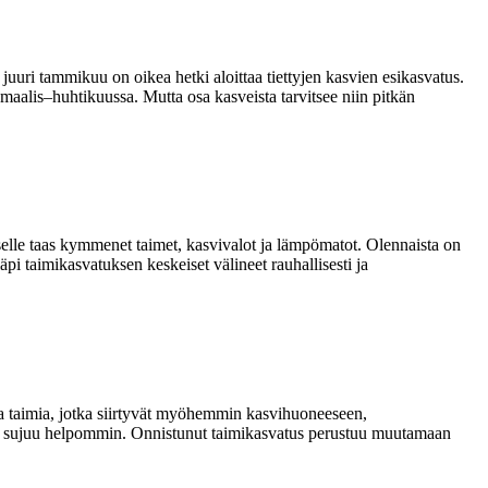
juuri tammikuu on oikea hetki aloittaa tiettyjen kasvien esikasvatus.
aalis–huhtikuussa. Mutta osa kasveista tarvitsee niin pitkän
iselle taas kymmenet taimet, kasvivalot ja lämpömatot. Olennaista on
äpi taimikasvatuksen keskeiset välineet rauhallisesti ja
ja taimia, jotka siirtyvät myöhemmin kasvihuoneeseen,
usi sujuu helpommin. Onnistunut taimikasvatus perustuu muutamaan