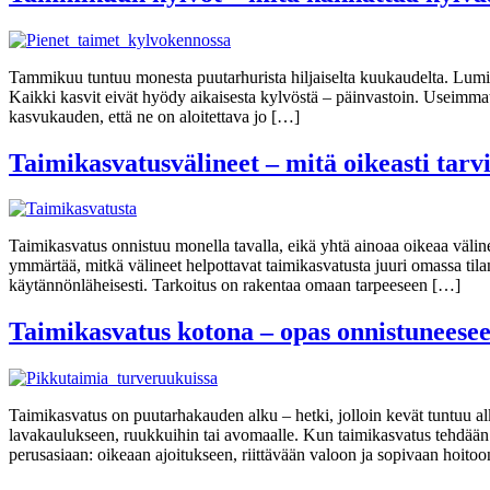
Tammikuu tuntuu monesta puutarhurista hiljaiselta kuukaudelta. Lumi pe
Kaikki kasvit eivät hyödy aikaisesta kylvöstä – päinvastoin. Useimma
kasvukauden, että ne on aloitettava jo […]
Taimikasvatusvälineet – mitä oikeasti tarvi
Taimikasvatus onnistuu monella tavalla, eikä yhtä ainoaa oikeaa väline
ymmärtää, mitkä välineet helpottavat taimikasvatusta juuri omassa tilan
käytännönläheisesti. Tarkoitus on rakentaa omaan tarpeeseen […]
Taimikasvatus kotona – opas onnistuneese
Taimikasvatus on puutarhakauden alku – hetki, jolloin kevät tuntuu a
lavakaulukseen, ruukkuihin tai avomaalle. Kun taimikasvatus tehdään
perusasiaan: oikeaan ajoitukseen, riittävään valoon ja sopivaan hoit