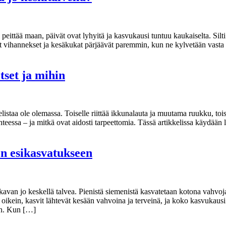
ittää maan, päivät ovat lyhyitä ja kasvukausi tuntuu kaukaiselta. Silti 
t vihannekset ja kesäkukat pärjäävät paremmin, kun ne kylvetään vasta m
tset ja mihin
listaa ole olemassa. Toiselle riittää ikkunalauta ja muutama ruukku, to
teessa – ja mitkä ovat aidosti tarpeettomia. Tässä artikkelissa käydään l
en esikasvatukseen
lkavan jo keskellä talvea. Pienistä siemenistä kasvatetaan kotona vahvo
 oikein, kasvit lähtevät kesään vahvoina ja terveinä, ja koko kasvuka
oon. Kun […]