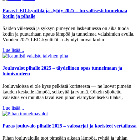
Paras LED-kynttilä ja -lyhty 2025 – turvallisesti tunnelmaa
kotiin ja pihalle
Säiden viiletessä ja syksyn pimeyden laskeutuessa on aika tuoda
kotiin ja puutarhaan ripaus lämpöä ja tunnelmaa valaisimien avulla.
Vuoden 2025 LED-kynttilät ja -lyhdyt tuovat kodin
Lue lisää...
Jouluvalot pihalle 2025 – täydellinen opas tunnelmaan ja
toimivuuteen
Jouluvaloissa ei ole kyse pelkästä koristeesta — ne luovat pimeän
kauden keskelle lämpöä, selkeyttä ja rytmiä. Oikein sijoitettu
valaistus voi muuttaa tavallisen pihan elämykselliseksi tilaksi,
Lue lisää...
Paras jouluvalo pihalle 2025 – valosarjat ja koristeet vertailussa
Pihan jouluvaloilla tuot pimeään aikaan lämpöä, ryhtiä ja juhlan