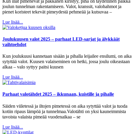
Kun illat pimenevät ja pakkanen kiristyy, piha on täydellinen paikka
joulun tunnelman rakentamiseen. Valot, kranssit, valohahmot ja
pienet koristeet tekevät pimeydestä pehmeää ja kutsuvaa –
Lue lisää...
Joulukuusen valot 2025 – parhaat LED-sarjat ja älykkäät
vaihtoehdot
Kun joulukuusi kannetaan sisään ja pihalla leijailee ensilumi, on aika
sytyttää valot. Kuusen valaiseminen on hetki, jossa joulu oikeastaan
alkaa – valo syttyy paitsi kuusen
Lue lisää...
Parhaat valotähdet 2025 – ikkunaan, kuistille ja pihalle
Säiden viiletessä ja iltojen pimetessä on aika sytyttää valot ja tuoda
kotiin ripaus lämpöä ja tunnelmaa.Valotähti on yksi kauneimmista
tavoista valaista pimeää vuodenaikaa – se
Lue lisää...