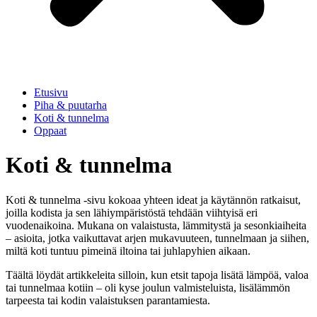
Etusivu
Piha & puutarha
Koti & tunnelma
Oppaat
Koti & tunnelma
Koti & tunnelma -sivu kokoaa yhteen ideat ja käytännön ratkaisut,
joilla kodista ja sen lähiympäristöstä tehdään viihtyisä eri
vuodenaikoina. Mukana on valaistusta, lämmitystä ja sesonkiaiheita
– asioita, jotka vaikuttavat arjen mukavuuteen, tunnelmaan ja siihen,
miltä koti tuntuu pimeinä iltoina tai juhlapyhien aikaan.
Täältä löydät artikkeleita silloin, kun etsit tapoja lisätä lämpöä, valoa
tai tunnelmaa kotiin – oli kyse joulun valmisteluista, lisälämmön
tarpeesta tai kodin valaistuksen parantamiesta.