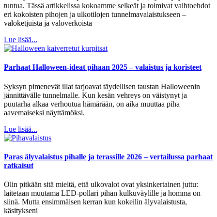
tuntua. Tässä artikkelissa kokoamme selkeät ja toimivat vaihtoehdot
eri kokoisten pihojen ja ulkotilojen tunnelmavalaistukseen –
valoketjuista ja valoverkoista
Lue lisää...
Parhaat Halloween-ideat pihaan 2025 – valaistus ja koristeet
Syksyn pimenevät illat tarjoavat täydellisen taustan Halloweenin
jännittävälle tunnelmalle. Kun kesän vehreys on väistynyt ja
puutarha alkaa verhoutua hämärään, on aika muuttaa piha
aavemaiseksi näyttämöksi.
Lue lisää...
Paras älyvalaistus pihalle ja terassille 2026 – vertailussa parhaat
ratkaisut
Olin pitkään sitä mieltä, että ulkovalot ovat yksinkertainen juttu:
laitetaan muutama LED-pollari pihan kulkuväylille ja homma on
siinä. Mutta ensimmäisen kerran kun kokeilin älyvalaistusta,
käsitykseni