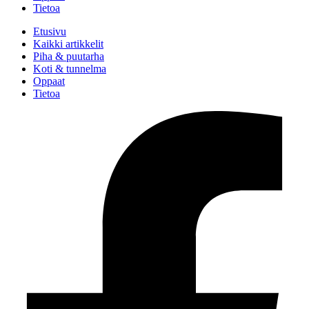
Tietoa
Etusivu
Kaikki artikkelit
Piha & puutarha
Koti & tunnelma
Oppaat
Tietoa