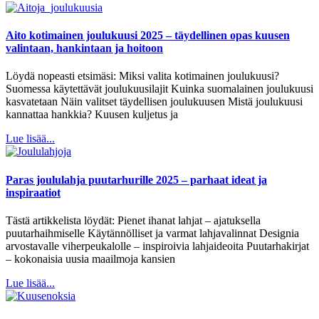
Aito kotimainen joulukuusi 2025 – täydellinen opas kuusen
valintaan, hankintaan ja hoitoon
Löydä nopeasti etsimäsi: Miksi valita kotimainen joulukuusi?
Suomessa käytettävät joulukuusilajit Kuinka suomalainen joulukuusi
kasvatetaan Näin valitset täydellisen joulukuusen Mistä joulukuusi
kannattaa hankkia? Kuusen kuljetus ja
Lue lisää...
Paras joululahja puutarhurille 2025 – parhaat ideat ja
inspiraatiot
Tästä artikkelista löydät: Pienet ihanat lahjat – ajatuksella
puutarhaihmiselle Käytännölliset ja varmat lahjavalinnat Designia
arvostavalle viherpeukalolle – inspiroivia lahjaideoita Puutarhakirjat
– kokonaisia uusia maailmoja kansien
Lue lisää...