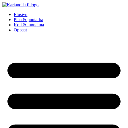
Mene
sisältöön
Etusivu
Piha & puutarha
Koti & tunnelma
Oppaat