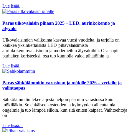
Lue lisää...
Paras ulkovalaisin pihaan 2025 – LED, aurinkokenno ja
älyvalo
Ulkovalaisimien valikoima kasvaa vuosi vuodelta, ja tarjolla on
kaikkea yksinkertaisista LED-pihavalaisimista
aurinkokennovalaisimiin ja moderneihin älyvaloihin. Osa sopii
parhaiten koristeeksi, osa tuo kunnolla valoa pihatöihin ja
Lue lisää...
Paras sähkölämmitin varastoon ja mökille 2026 – vertailu ja
valintaopas
Sähkölämmitin tekee arjesta helpompaa niin varastossa kuin
mökilläkin. Se ehkäisee kosteuden ja kylmyyden aiheuttamia
ongelmia ja tuo lämpöä silloin, kun sitä eniten kaipaat. Vaihtoehtoja
on
Lue lisää...