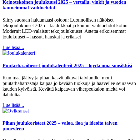
Keinotekoinen joulukuusi 2025 – vertailu, vinkit ja vuoden
kauneimmat vaihtoehdot
Siirry suoraan haluamaasi osioon: Luonnollisen näköiset
tekojoulukuuset 2025 – laadukkaat ja kauniit vaihtoehdot kotiin
Modernit LED-valaistut tekojoulukuuset Astetta erikoisemmat
joulukuuset – hassut, hauskat ja erilaiset
Lue lisää...
Puutarha-aiheiset joulukalenterit 2025 – löydä oma suosikkisi
Kun maa jäätyy ja pihan kasvit alkavat talviunille, moni
puutarhaharrastaja kaipaa jo kevään tuoksuja ja haaveilee seuraavan
kauden kylvöistä. Kevättä kaipaavan viherpeukalon mieltä voi
ilahduttaa
Lue lisää...
Pihan joulukoristeet 2025 – valoa, iloa ja ideoita talven
pimeyteen