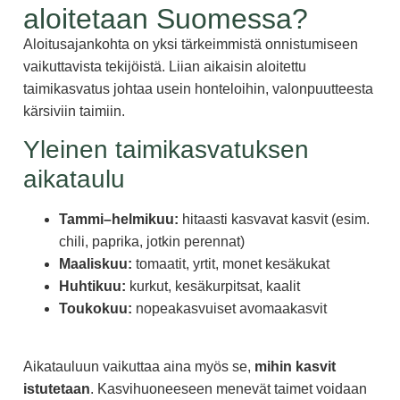
aloitetaan Suomessa?
Aloitusajankohta on yksi tärkeimmistä onnistumiseen
vaikuttavista tekijöistä. Liian aikaisin aloitettu
taimikasvatus johtaa usein honteloihin, valonpuutteesta
kärsiviin taimiin.
Yleinen taimikasvatuksen
aikataulu
Tammi–helmikuu:
hitaasti kasvavat kasvit (esim.
chili, paprika, jotkin perennat)
Maaliskuu:
tomaatit, yrtit, monet kesäkukat
Huhtikuu:
kurkut, kesäkurpitsat, kaalit
Toukokuu:
nopeakasvuiset avomaakasvit
Aikatauluun vaikuttaa aina myös se,
mihin kasvit
istutetaan
. Kasvihuoneeseen menevät taimet voidaan