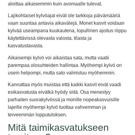
aloittaa aikaisemmin kuin avomaalle tulevat.
Lajikohtaiset kylvöajat eivät ole tarkkoja päivämääriä
vaan suuntaa antavia aikavälejä. Monet kasvit voidaan
kylvää useampana kuukautena, lopullinen ajoitus riippu
käytettävissä olevasta valosta, tilasta ja
kasvatustavasta.
Aikaisempi kylvö voi aikaistaa sata, mutta vaatii
parempaa olosuhteiden hallintaa. Myöhempi kylvö on
usein helpompi, mutta sato valmistuu myöhemmin.
Kannattaa myös muistaa että kaikki kasvit eivät vaadi
esikasvatusta eivätkä hyödy siitä. Osa menestyy
parhaiten suorakylvössä ja monille nopeakasvuisille
lajeille myöhempi kylvö tuottaa vahvemman ja
terveemmän lopputuloksen.
Mitä taimikasvatukseen