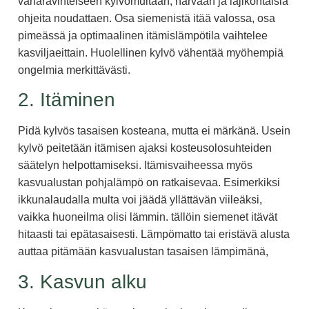
vähäravinteiseen kylvömultaan, harvaan ja lajikohtaisia
ohjeita noudattaen. Osa siemenistä itää valossa, osa
pimeässä ja optimaalinen itämislämpötila vaihtelee
kasviljaeittain. Huolellinen kylvö vähentää myöhempiä
ongelmia merkittävästi.
2. Itäminen
Pidä kylvös tasaisen kosteana, mutta ei märkänä. Usein
kylvö peitetään itämisen ajaksi kosteusolosuhteiden
säätelyn helpottamiseksi. Itämisvaiheessa myös
kasvualustan pohjalämpö on ratkaisevaa. Esimerkiksi
ikkunalaudalla multa voi jäädä yllättävän viileäksi,
vaikka huoneilma olisi lämmin. tällöin siemenet itävät
hitaasti tai epätasaisesti. Lämpömatto tai eristävä alusta
auttaa pitämään kasvualustan tasaisen lämpimänä,
3. Kasvun alku