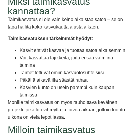
Miksi taimikasvatus
kannattaa?
Taimikasvatus ei ole vain keino aikaistaa satoa – se on
tapa hallita koko kasvukautta alusta alkaen.
Taimikasvatuksen tärkeimmät hyödyt:
Kasvit ehtivät kasvaa ja tuottaa satoa aikaisemmin
Voit kasvattaa lajikkeita, joita ei saa valmiina
taimina
Taimet tottuvat omiin kasvuolosuhteisiisi
Pitkällä aikavälillä säästät rahaa
Kasvien kunto on usein parempi kuin kaupan
taimissa
Monille taimikasvatus on myös rauhoittava keväinen
projekti, joka tuo vihreyttä ja toivoa aikaan, jolloin luonto
ulkona on vielä lepotilassa.
Milloin taimikasvatus