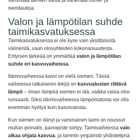
vahvistaa taimien vartta ja vähentää home- ja
sienitauteja.
Valon ja lämpötilan suhde
taimikasvatuksessa
Taimikasvatuksessa ei ole kyse vain yksittäisistä
välineistä, vaan olosuhteiden kokonaisuudesta.
Erityisen tärkeää on ymmärtää
valon ja lämpötilan
suhde eri kasvuvaiheissa
.
Itämisvaiheessa kasvi on vielä siemen. Tässä
vaiheessa ratkaisevin tekijä on
kasvualustan riittävä
lämpö
– ilman lämpöä siemen ei idä, vaikka valoa olisi
runsaasti. Siksi itämisvaiheessa lämpömatosta voi olla
enemmän hyötyä kuin kasvivalosta.
Kun siemen on itänyt ja varsinainen taimi on noussut
mullan pinnalle, painopiste siirtyy. Taimivaiheessa
valo
alkaa ohjata kasvua
, ja lämmin ympäristö yhdistettynä