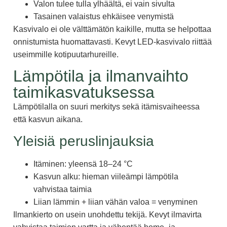
Valon tulee tulla ylhäältä, ei vain sivulta
Tasainen valaistus ehkäisee venymistä
Kasvivalo ei ole välttämätön kaikille, mutta se helpottaa
onnistumista huomattavasti. Kevyt LED-kasvivalo riittää
useimmille kotipuutarhureille.
Lämpötila ja ilmanvaihto
taimikasvatuksessa
Lämpötilalla on suuri merkitys sekä itämisvaiheessa
että kasvun aikana.
Yleisiä peruslinjauksia
Itäminen: yleensä 18–24 °C
Kasvun alku: hieman viileämpi lämpötila
vahvistaa taimia
Liian lämmin + liian vähän valoa = venyminen
Ilmankierto on usein unohdettu tekijä. Kevyt ilmavirta