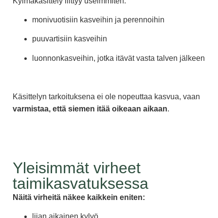
Kylmäkäsittely liittyy useimmiten:
monivuotisiin kasveihin ja perennoihin
puuvartisiin kasveihin
luonnonkasveihin, jotka itävät vasta talven jälkeen
Käsittelyn tarkoituksena ei ole nopeuttaa kasvua, vaan
varmistaa, että siemen itää oikeaan aikaan
.
Yleisimmät virheet
taimikasvatuksessa
Näitä virheitä näkee kaikkein eniten:
liian aikainen kylvö