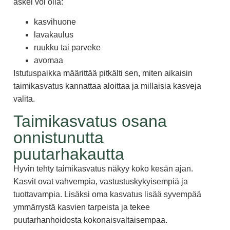
askel voi olla:
kasvihuone
lavakaulus
ruukku tai parveke
avomaa
Istutuspaikka määrittää pitkälti sen, miten aikaisin
taimikasvatus kannattaa aloittaa ja millaisia kasveja
valita.
Taimikasvatus osana
onnistunutta
puutarhakautta
Hyvin tehty taimikasvatus näkyy koko kesän ajan.
Kasvit ovat vahvempia, vastustuskykyisempiä ja
tuottavampia. Lisäksi oma kasvatus lisää syvempää
ymmärrystä kasvien tarpeista ja tekee
puutarhanhoidosta kokonaisvaltaisempaa.