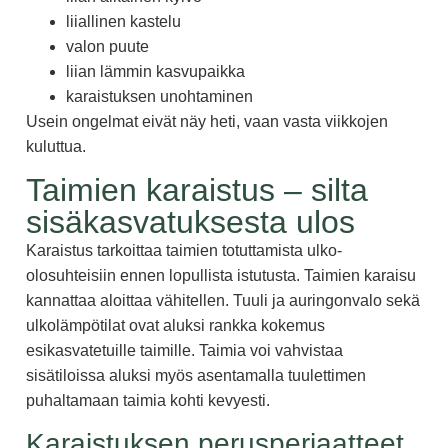
liiallinen kastelu
valon puute
liian lämmin kasvupaikka
karaistuksen unohtaminen
Usein ongelmat eivät näy heti, vaan vasta viikkojen
kuluttua.
Taimien karaistus – silta
sisäkasvatuksesta ulos
Karaistus tarkoittaa taimien totuttamista ulko-
olosuhteisiin ennen lopullista istutusta. Taimien karaisu
kannattaa aloittaa vähitellen. Tuuli ja auringonvalo sekä
ulkolämpötilat ovat aluksi rankka kokemus
esikasvatetuille taimille. Taimia voi vahvistaa
sisätiloissa aluksi myös asentamalla tuulettimen
puhaltamaan taimia kohti kevyesti.
Karaistuksen perusperiaatteet