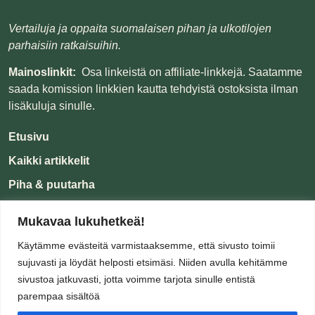
Vertailuja ja oppaita suomalaisen pihan ja ulkotilojen
parhaisiin ratkaisuihin.
Mainoslinkit:
Osa linkeistä on affiliate-linkkejä. Saatamme
saada komission linkkien kautta tehdyistä ostoksista ilman
lisäkuluja sinulle.
Etusivu
Kaikki artikkelit
Piha & puutarha
Koti & tunnelma
Mukavaa lukuhetkeä!
Oppaat
Käytämme evästeitä varmistaaksemme, että sivusto toimii
Tietoa
sujuvasti ja löydät helposti etsimäsi. Niiden avulla kehitämme
sivustoa jatkuvasti, jotta voimme tarjota sinulle entistä
parempaa sisältöä