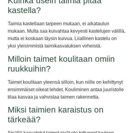
Kuinka usein taimia pitää
kastella?
Taimia kastellaan tarpeen mukaan, ei aikataulun
mukaan. Multa saa kuivahtaa kevyesti kastelujen välillä,
mutta ei koskaan täysin kuivua. Liiallinen kastelu on
yksi yleisimmistä taimikasvatuksen virheistä.
Milloin taimet koulitaan omiin
ruukkuihin?
Taimet koulitaan yleensä silloin, kun niille on kehittynyt
ensimmäiset oikeat lehdet. Kouliminen antaa juuristolle
tilaa kasvaa ja vahvistaa taimen rakennetta.
Miksi taimien karaistus on
tärkeää?
Sisällä kasvatetut taimet eivät ole tottuneet tuuleen,