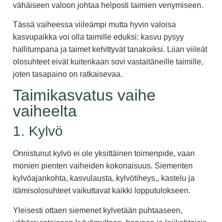
vähäiseen valoon johtaa helposti taimien venymiseen.
Tässä vaiheessa viileämpi mutta hyvin valoisa
kasvupaikka voi olla taimille eduksi: kasvu pysyy
hallitumpana ja taimet kehittyvät tanakoiksi. Liian viileät
olosuhteet eivät kuitenkaan sovi vastaitäneille taimille,
joten tasapaino on ratkaisevaa.
Taimikasvatus vaihe
vaiheelta
1. Kylvö
Onnistunut kylvö ei ole yksittäinen toimenpide, vaan
monien pienten vaiheiden kokonaisuus. Siementen
kylvöajankohta, kasvulausta, kylvötiheys,, kastelu ja
itämisolosuhteet vaikuttavat kaikki lopputulokseen.
Yleisesti ottaen siemenet kylvetään puhtaaseen,