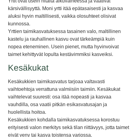
Yrtit ovat usein hitaita alkuvaiheessa ja vaativat
kärsivällisyyttä. Moni yrtti itää epätasaisesti ja kasvaa
aluksi hyvin maltillisesti, vaikka olosuhteet olisivat
kunnossa.
Yrttien taimikasvatuksessa tasainen valo, maltillinen
kastelu ja rauhallinen kasvu ovat tärkeämpiä kuin
nopea eteneminen. Usein pienet, mutta hyvinvoivat
taimet kehittyvät lopulta kestävimmiksi kasveiksi.
Kesäkukat
Kesäkukkien taimikasvatus tarjoaa valtavasti
vaihtoehtoja verrattuna valmiisiin taimiin. Kesäkukat
vaihtelevat suuresti: osa itää nopeasti ja kasvaa
vauhdilla, osa vaatii pitkän esikasvatusajan ja
huolellista hoitoa.
Kesäkukkien kohdalla taimikasvatuksessa korostuu
erityisesti valon merkitys sekä tilan riittävyys, jotta taimet
eivät veny tai kasva toistensa varjossa.