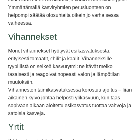
Ymmärtämällä kasviryhmien perusluonteen on
helpompi säätää olosuhteita oikein jo varhaisessa
vaiheessa.
Vihannekset
Monet vihannekset hyötyvät esikasvatuksesta,
erityisesti tomaatit, chilit ja kaalit. Vihanneksille
tyypillistä on selkeä kasvurytmi: ne itävät melko
tasaisesti ja reagoivat nopeasti valon ja lämpötilan
muutoksiin.
Vihannesten taimikasvatuksessa korostuu ajoitus – liian
aikainen kylvö johtaa helposti ylikasvuun, kun taas
sopivaan aikaan aloitettu esikasvatus tuottaa vahvoja ja
satoisia kasveja.
Yrtit