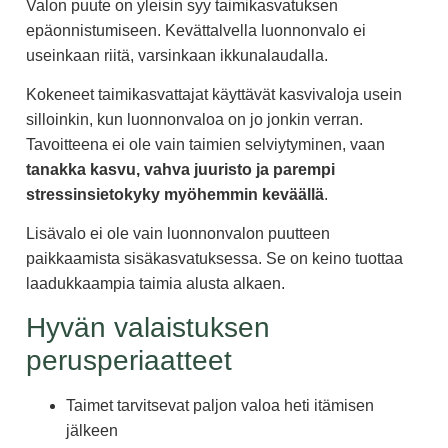
Valon puute on yleisin syy taimikasvatuksen
epäonnistumiseen. Kevättalvella luonnonvalo ei
useinkaan riitä, varsinkaan ikkunalaudalla.
Kokeneet taimikasvattajat käyttävät kasvivaloja usein
silloinkin, kun luonnonvaloa on jo jonkin verran.
Tavoitteena ei ole vain taimien selviytyminen, vaan
tanakka kasvu, vahva juuristo ja parempi
stressinsietokyky myöhemmin keväällä
.
Lisävalo ei ole vain luonnonvalon puutteen
paikkaamista sisäkasvatuksessa. Se on keino tuottaa
laadukkaampia taimia alusta alkaen.
Hyvän valaistuksen
perusperiaatteet
Taimet tarvitsevat paljon valoa heti itämisen
jälkeen