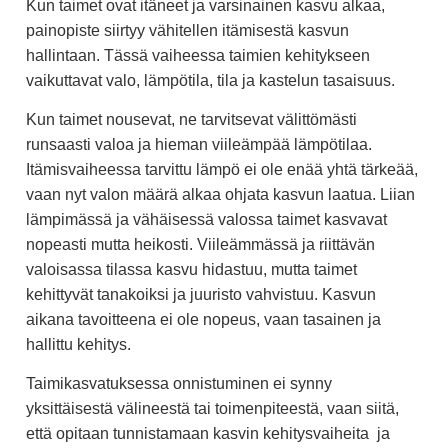
Kun taimet ovat itäneet ja varsinainen kasvu alkaa,
painopiste siirtyy vähitellen itämisestä kasvun
hallintaan. Tässä vaiheessa taimien kehitykseen
vaikuttavat valo, lämpötila, tila ja kastelun tasaisuus.
Kun taimet nousevat, ne tarvitsevat välittömästi
runsaasti valoa ja hieman viileämpää lämpötilaa.
Itämisvaiheessa tarvittu lämpö ei ole enää yhtä tärkeää,
vaan nyt valon määrä alkaa ohjata kasvun laatua. Liian
lämpimässä ja vähäisessä valossa taimet kasvavat
nopeasti mutta heikosti. Viileämmässä ja riittävän
valoisassa tilassa kasvu hidastuu, mutta taimet
kehittyvät tanakoiksi ja juuristo vahvistuu. Kasvun
aikana tavoitteena ei ole nopeus, vaan tasainen ja
hallittu kehitys.
Taimikasvatuksessa onnistuminen ei synny
yksittäisestä välineestä tai toimenpiteestä, vaan siitä,
että opitaan tunnistamaan kasvin kehitysvaiheita ja