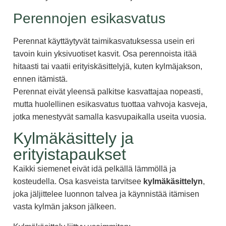
Perennojen esikasvatus
Perennat käyttäytyvät taimikasvatuksessa usein eri
tavoin kuin yksivuotiset kasvit. Osa perennoista itää
hitaasti tai vaatii erityiskäsittelyjä, kuten kylmäjakson,
ennen itämistä.
Perennat eivät yleensä palkitse kasvattajaa nopeasti,
mutta huolellinen esikasvatus tuottaa vahvoja kasveja,
jotka menestyvät samalla kasvupaikalla useita vuosia.
Kylmäkäsittely ja
erityistapaukset
Kaikki siemenet eivät idä pelkällä lämmöllä ja
kosteudella. Osa kasveista tarvitsee
kylmäkäsittelyn
,
joka jäljittelee luonnon talvea ja käynnistää itämisen
vasta kylmän jakson jälkeen.