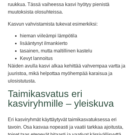
ruukkua. Tässä vaiheessa kasvi hyötyy pienistä
muutoksista olosuhteissa.
Kasvun vahvistamista tukevat esimerkiksi:
hieman viileämpi lämpötila
lisääntynyt ilmankierto
tasainen, mutta maltillinen kastelu
Kevyt lannoitus
Näiden avulla kasvi alkaa kehittää vahvempaa vartta ja
juuristoa, mikä helpottaa myöhempää karaisua ja
ulosistutusta.
Taimikasvatus eri
kasviryhmille – yleiskuva
Eri kasviryhmät käyttäytyvät taimikasvatuksessa eri
tavoin. Osa kasvaa nopeasti ja vaatii tarkkaa ajoitusta,
toiset taas etenevät hitaasti ja vaativat kärsivällisyyttä.