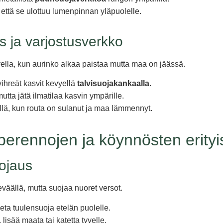
 että se ulottuu lumenpinnan yläpuolelle.
s ja varjostusverkko
vella, kun aurinko alkaa paistaa mutta maa on jäässä.
vihreät kasvit kevyellä
talvisuojakankaalla
.
mutta jätä ilmatilaa kasvin ympärille.
llä, kun routa on sulanut ja maa lämmennyt.
perennojen ja köynnösten erityi
ojaus
väällä, mutta suojaa nuoret versot.
eta tuulensuoja etelän puolelle.
lisää maata tai katetta tyvelle.