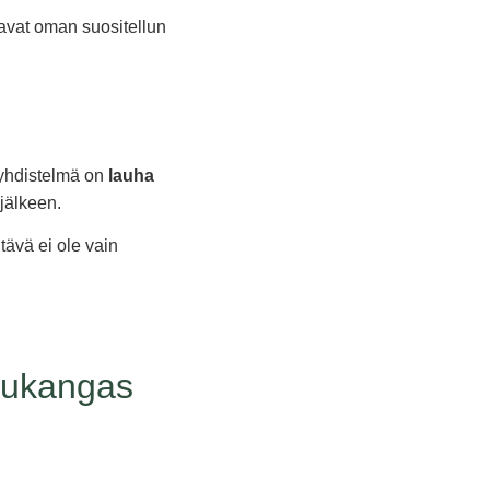
vavat oman suositellun
n yhdistelmä on
lauha
 jälkeen.
tävä ei ole vain
itukangas