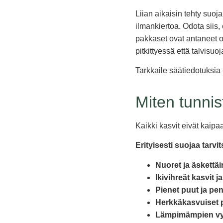
Liian aikaisin tehty suoj
ilmankiertoa. Odota siis
pakkaset ovat antaneet o
pitkittyessä että talvisu
Tarkkaile säätiedotuksia
Miten tunnist
Kaikki kasvit eivät kaipa
Erityisesti suojaa tarvit
Nuoret ja äskettäin
Ikivihreät kasvit j
Pienet puut ja pe
Herkkäkasvuiset 
Lämpimämpien vyö