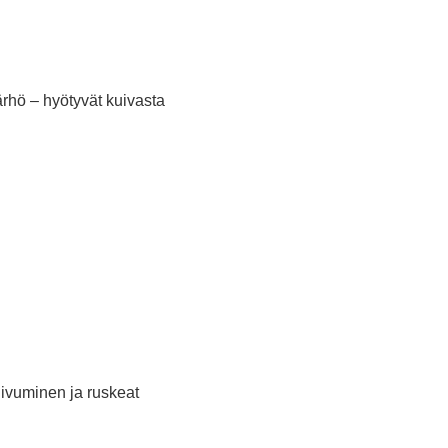
ärhö – hyötyvät kuivasta
n
uivuminen ja ruskeat