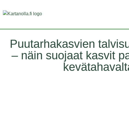
Puutarhakasvien talvis
– näin suojaat kasvit p
kevätahavalt