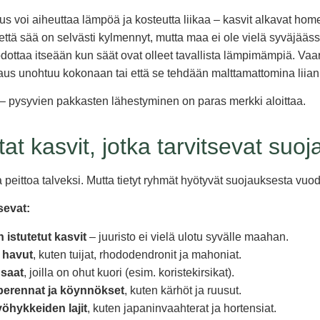
aus voi aiheuttaa lämpöä ja kosteutta liikaa – kasvit alkavat hom
, että sää on selvästi kylmennyt, mutta maa ei ole vielä syväjää
dottaa itseään kun säät ovat olleet tavallista lämpimämpiä. Va
ojaus unohtuu kokonaan tai että se tehdään malttamattomina liian 
 – pysyvien pakkasten lähestyminen on paras merkki aloittaa.
at kasvit, jotka tarvitsevat suoj
a peittoa talveksi. Mutta tietyt ryhmät hyötyvät suojauksesta vuo
sevat:
 istutetut kasvit
– juuristo ei vielä ulotu syvälle maahan.
a havut
, kuten tuijat, rhododendronit ja mahoniat.
nsaat
, joilla on ohut kuori (esim. koristekirsikat).
perennat ja köynnökset
, kuten kärhöt ja ruusut.
hykkeiden lajit
, kuten japaninvaahterat ja hortensiat.