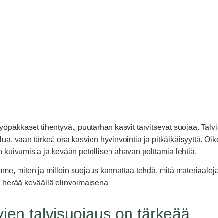
öpakkaset tihentyvät, puutarhan kasvit tarvitsevat suojaa. Talvi
ua, vaan tärkeä osa kasvien hyvinvointia ja pitkäikäisyyttä. Oi
n kuivumista ja kevään petollisen ahavan polttamia lehtiä.
mme, miten ja milloin suojaus kannattaa tehdä, mitä materiaaleja
si herää keväällä elinvoimaisena.
ien talvisuojaus on tärkeää