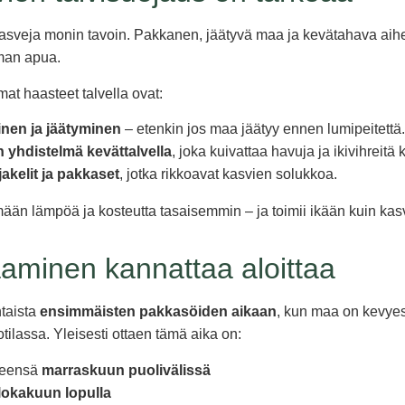
asveja monin tavoin. Pakkanen, jäätyvä maa ja kevätahava aiheu
lman apua.
t haasteet talvella ovat:
nen ja jäätyminen
– etenkin jos maa jäätyy ennen lumipeitettä.
n yhdistelmä kevättalvella
, joka kuivattaa havuja ja ikivihreitä 
akelit ja pakkaset
, jotka rikkoavat kasvien solukkoa.
mään lämpöä ja kosteutta tasaisemmin – ja toimii ikään kuin kasv
aaminen kannattaa aloittaa
taista
ensimmäisten pakkasöiden aikaan
, kun maa on kevyes
tilassa. Yleisesti ottaen tämä aika on:
leensä
marraskuun puolivälissä
lokakuun lopulla