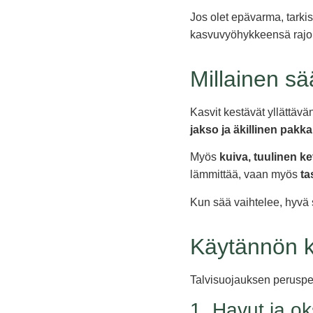
Jos olet epävarma, tarki
kasvuvyöhykkeensä rajoil
Millainen s
Kasvit kestävät yllättävä
jakso ja äkillinen pakk
Myös
kuiva, tuulinen k
lämmittää, vaan myös
ta
Kun sää vaihtelee, hyvä 
Käytännön ke
Talvisuojauksen peruspe
1. Havut ja ok