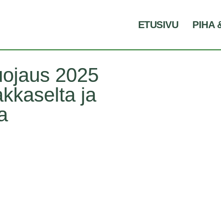
ETUSIVU
PIHA 
uojaus 2025
akkaselta ja
a