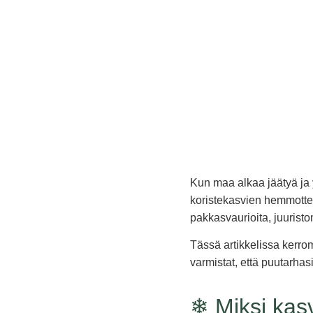
Kun maa alkaa jäätyä ja y
koristekasvien hemmottel
pakkasvaurioita, juuristo
Tässä artikkelissa kerro
varmistat, että puutarha
❄ Miksi kasv