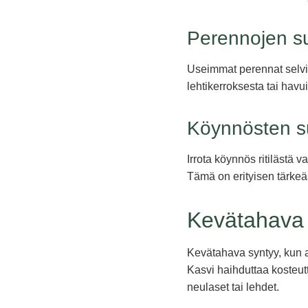
Perennojen s
Useimmat perennat selviä
lehtikerroksesta tai havui
Köynnösten s
Irrota köynnös ritilästä v
Tämä on erityisen tärkeä
Kevätahava 
Kevätahava syntyy, kun a
Kasvi haihduttaa kosteutt
neulaset tai lehdet.