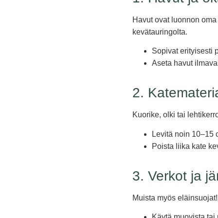
Havut ovat luonnon oma s
kevätauringolta.
Sopivat erityisesti 
Aseta havut ilmavast
2. Katemateria
Kuorike, olki tai lehtiker
Levitä noin 10–15 c
Poista liika kate ke
3. Verkot ja j
Muista myös eläinsuojat! 
Käytä muovista tai 