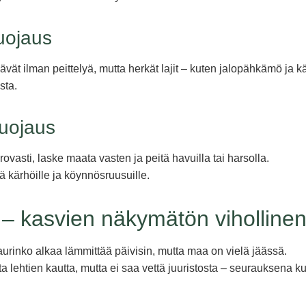
uojaus
vät ilman peittelyä, mutta herkät lajit – kuten jalopähkämö ja k
sta.
uojaus
arovasti, laske maata vasten ja peitä havuilla tai harsolla.
ä kärhöille ja köynnösruusuille.
– kasvien näkymätön viholline
urinko alkaa lämmittää päivisin, mutta maa on vielä jäässä.
a lehtien kautta, mutta ei saa vettä juuristosta – seurauksena k