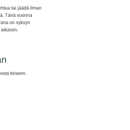
ehtua tai jäädä ilman
ssä. Tänä vuonna
arana on syksyn
aikaisin.
an
desta toiseen.