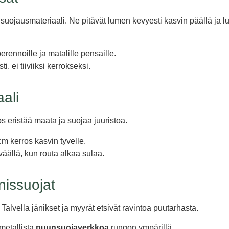
uojausmateriaali. Ne pitävät lumen kevyesti kasvin päällä ja l
perennoille ja matalille pensaille.
i, ei tiiviiksi kerrokseksi.
ali
ros eristää maata ja suojaa juuristoa.
m kerros kasvin tyvelle.
väällä, kun routa alkaa sulaa.
änissuojat
Talvella jänikset ja myyrät etsivät ravintoa puutarhasta.
metallista
puunsuojaverkkoa
rungon ympärillä.