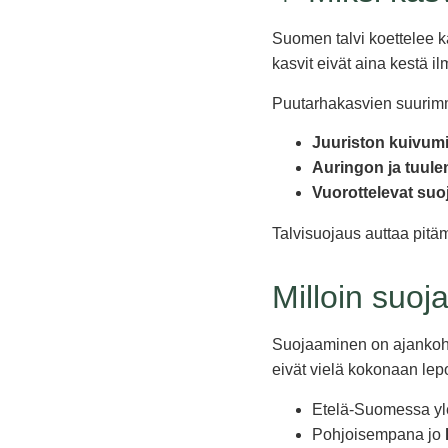
Suomen talvi koettelee k
kasvit eivät aina kestä i
Puutarhakasvien suurimma
Juuriston kuivumi
Auringon ja tuule
Vuorottelevat suoj
Talvisuojaus auttaa pitä
Milloin suoj
Suojaaminen on ajankoh
eivät vielä kokonaan lepo
Etelä-Suomessa y
Pohjoisempana jo