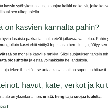
sta kasvin vyöhykesuositus ja suojaa kaikki ne kasvit, jotka kas
la tai sen ulkopuolella.
ää on kasvien kannalta pahin?
n hyvin tasaisia pakkasia, mutta eivät jatkuvaa vaihtelua. Pahi
anen
, jolloin kasvi ehtii virittyä lepotilasta hereille – ja jäätyy sen
evätsää
on monelle kasville rankka. Siksi suojauksen tärkein teh
sata olosuhteita
ja estää voimakkaita heilahduksia.
suoja tekee ihmeitä – se antaa kasville aikaa sopeutua hitaasti.
inot: havut, kate, verkot ja ku
riaate on yksinkertainen:
eristä, hengitä ja suojaa tuulelta.
sat