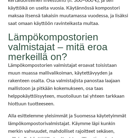
kertaluonteinen investointi (n. 300–600 €), ja sen
käyttöikä on useita vuosia. Käytännössä kompostori
maksaa itsensä takaisin muutamassa vuodessa, ja lisäksi
saat omaan käyttöön ravinteikasta multaa.
Lämpökompostorien
valmistajat – mitä eroa
merkeillä on?
Lämpökompostorien valmistajat eroavat toisistaan
muun muassa mallivalikoiman, käytettävyyden ja
rakenteen osalta. Osa valmistajista panostaa laajaan
mallistoon ja pitkään kokemukseen, osa taas
helppokäyttöisyyteen, muotoiluun tai yhteen tarkkaan
hiottuun tuotteeseen.
Alla esittelemme yleisimmät ja Suomessa käytetyimmät
lämpökompostorivalmistajat. Käymme läpi kunkin
merkin vahvuudet, mahdolliset rajoitteet sekäsen,