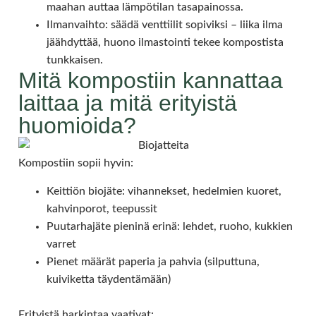
maahan auttaa lämpötilan tasapainossa.
Ilmanvaihto: säädä venttiilit sopiviksi – liika ilma
jäähdyttää, huono ilmastointi tekee kompostista
tunkkaisen.
Mitä kompostiin kannattaa
laittaa ja mitä erityistä
huomioida?
Kompostiin sopii hyvin:
Keittiön biojäte: vihannekset, hedelmien kuoret,
kahvinporot, teepussit
Puutarhajäte pieninä erinä: lehdet, ruoho, kukkien
varret
Pienet määrät paperia ja pahvia (silputtuna,
kuiviketta täydentämään)
Erityistä harkintaa vaativat: