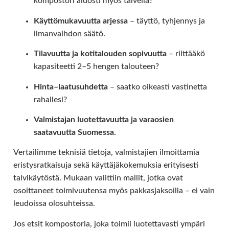
kompostori aidosti myös talvella?
Käyttömukavuutta arjessa
– täyttö, tyhjennys ja
ilmanvaihdon säätö.
Tilavuutta ja kotitalouden sopivuutta
– riittääkö
kapasiteetti 2–5 hengen talouteen?
Hinta–laatusuhdetta
– saatko oikeasti vastinetta
rahallesi?
Valmistajan luotettavuutta ja varaosien
saatavuutta Suomessa.
Vertailimme teknisiä tietoja, valmistajien ilmoittamia
eristysratkaisuja sekä käyttäjäkokemuksia erityisesti
talvikäytöstä. Mukaan valittiin mallit, jotka ovat
osoittaneet toimivuutensa myös pakkasjaksoilla – ei vain
leudoissa olosuhteissa.
Jos etsit kompostoria, joka toimii luotettavasti ympäri