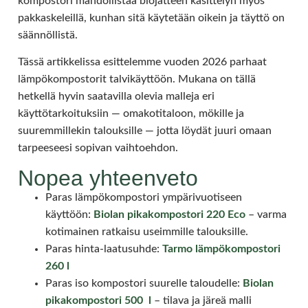
kompostori mahdollistaa biojätteen käsittelyn myös
pakkaskeleillä, kunhan sitä käytetään oikein ja täyttö on
säännöllistä.
Tässä artikkelissa esittelemme vuoden 2026 parhaat
lämpökompostorit talvikäyttöön. Mukana on tällä
hetkellä hyvin saatavilla olevia malleja eri
käyttötarkoituksiin — omakotitaloon, mökille ja
suuremmillekin talouksille — jotta löydät juuri omaan
tarpeeseesi sopivan vaihtoehdon.
Nopea yhteenveto
Paras lämpökompostori ympärivuotiseen
käyttöön:
Biolan pikakompostori 220 Eco
– varma
kotimainen ratkaisu useimmille talouksille.
Paras hinta-laatusuhde:
Tarmo lämpökompostori
260 l
Paras iso kompostori suurelle taloudelle:
Biolan
pikakompostori 500 l
– tilava ja järeä malli