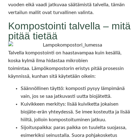
vuoden eikä vaadi jatkuvaa säätämistä talvella, tämän
vertailun mallit ovat turvallinen valinta.
Kompostointi talvella – mitä
pitää tietää
Talvella kompostointi on haastavampaa kuin kesällä,
koska kylmä ilma hidastaa mikrobien
toimintaa. Lämpökompostorin eristys pitää prosessin
käynnissä, kunhan sitä käytetään oikein:
Säännöllinen täyttö: komposti pysyy lämpimänä
vain, jos se saa jatkuvasti uutta biojätettä.
Kuivikkeen merkitys: lisää kuiviketta jokaisen
biojäte-erän yhteydessä. Se imee kosteutta ja lisää
hiiltä, jolloin kompostoituminen jatkuu.
Sijoituspaikka: paras paikka on tuulelta suojassa,
esimerkiksi seinustalla. Suora pohjakosketus