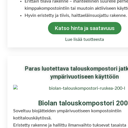
Erittäin tilava rakenne – ihanteellinen suurelle perhe
kimppakompostointiin tai muutoin aktiiviseen käytt
Hyvin eristetty ja tiivis, haittaeläinsuojattu rakenne.
Katso hinta ja saatavuus
Lue lisää tuotteesta
Paras luotettava talouskompostori jat
ympärivuotiseen käyttöön
Biolan talouskompostori 200
Soveltuu biojätteiden ympärivuotiseen kompostointiin
kotitalouskäytössä.
Eristetty rakenne ja hallittu ilmanvaihto tuksevat tasaista