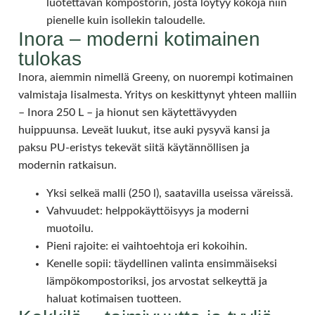
luotettavan kompostorin, josta löytyy kokoja niin
pienelle kuin isollekin taloudelle.
Inora – moderni kotimainen
tulokas
Inora, aiemmin nimellä Greeny, on nuorempi kotimainen
valmistaja Iisalmesta. Yritys on keskittynyt yhteen malliin
– Inora 250 L – ja hionut sen käytettävyyden
huippuunsa. Leveät luukut, itse auki pysyvä kansi ja
paksu PU-eristys tekevät siitä käytännöllisen ja
modernin ratkaisun.
Yksi selkeä malli (250 l), saatavilla useissa väreissä.
Vahvuudet: helppokäyttöisyys ja moderni
muotoilu.
Pieni rajoite: ei vaihtoehtoja eri kokoihin.
Kenelle sopii: täydellinen valinta ensimmäiseksi
lämpökompostoriksi, jos arvostat selkeyttä ja
haluat kotimaisen tuotteen.