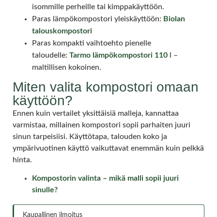
isommille perheille tai kimppakäyttöön.
Paras lämpökompostori yleiskäyttöön:
Biolan
talouskompostori
Paras kompakti vaihtoehto pienelle
taloudelle:
Tarmo lämpökompostori 110
l –
maltillisen kokoinen.
Miten valita kompostori omaan
käyttöön?
Ennen kuin vertailet yksittäisiä malleja, kannattaa
varmistaa, millainen kompostori sopii parhaiten juuri
sinun tarpeisiisi. Käyttötapa, talouden koko ja
ympärivuotinen käyttö vaikuttavat enemmän kuin pelkkä
hinta.
Kompostorin valinta – mikä malli sopii juuri
sinulle?
Kaupallinen ilmoitus