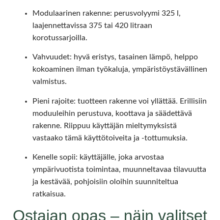
Modulaarinen rakenne: perusvolyymi 325 l,
laajennettavissa 375 tai 420 litraan
korotussarjoilla.
Vahvuudet: hyvä eristys, tasainen lämpö, helppo
kokoaminen ilman työkaluja, ympäristöystävällinen
valmistus.
Pieni rajoite: tuotteen rakenne voi yllättää. Erillisiin
moduuleihin perustuva, koottava ja säädettävä
rakenne. Riippuu käyttäjän mieltymyksistä
vastaako tämä käyttötoiveita ja -tottumuksia.
Kenelle sopii: käyttäjälle, joka arvostaa
ympärivuotista toimintaa, muunneltavaa tilavuutta
ja kestävää, pohjoisiin oloihin suunniteltua
ratkaisua.
Ostajan opas – näin valitset