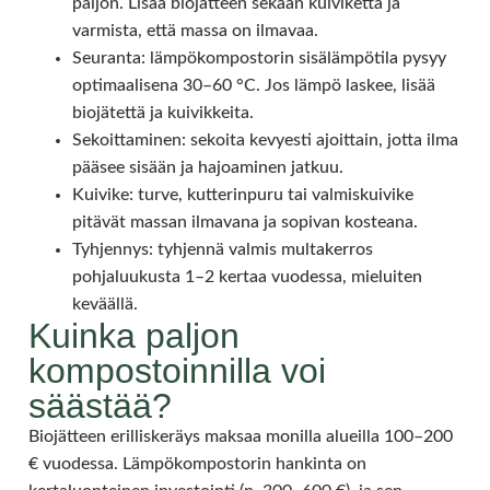
paljon. Lisää biojätteen sekaan kuiviketta ja
varmista, että massa on ilmavaa.
Seuranta: lämpökompostorin sisälämpötila pysyy
optimaalisena 30–60 °C. Jos lämpö laskee, lisää
biojätettä ja kuivikkeita.
Sekoittaminen: sekoita kevyesti ajoittain, jotta ilma
pääsee sisään ja hajoaminen jatkuu.
Kuivike: turve, kutterinpuru tai valmiskuivike
pitävät massan ilmavana ja sopivan kosteana.
Tyhjennys: tyhjennä valmis multakerros
pohjaluukusta 1–2 kertaa vuodessa, mieluiten
keväällä.
Kuinka paljon
kompostoinnilla voi
säästää?
Biojätteen erilliskeräys maksaa monilla alueilla 100–200
€ vuodessa. Lämpökompostorin hankinta on