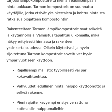
tarjoaa lämpökompostoreita hieman edullisempaan
hintaluokkaan. Tarmon kompostorit on suunnattu
käyttäjille, jotka etsivät yksinkertaista ja kohtuuhintaista
ratkaisua biojätteen kompostointiin.
Rakenteeltaan Tarmon lämpökompostorit ovat selkeitä
ja käytännöllisiä. Valmistus tapahtuu ulkomailla, mikä
näkyy erityisesti hinnassa ja rakenteen
yksinkertaisuudessa. Oikein käytettynä ja hyvin
sijoitettuna Tarmon kompostorit soveltuvat hyvin
ympärivuotiseen käyttöön.
Rajallisempi mallisto: tyypillisesti vai pari
kokovaihtoehtoa.
Vahvuudet: edullinen hinta, helppo käyttöönotto ja
selkeä rakenne.
Pieni rajoite: kevyempi eristys verrattuna
kotimaisiin huippumalleihin.