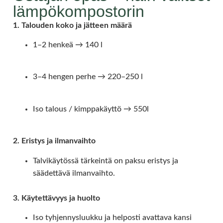
lämpökompostorin
1. Talouden koko ja jätteen määrä
1–2 henkeä → 140 l
3–4 hengen perhe → 220–250 l
Iso talous / kimppakäyttö → 550l
2. Eristys ja ilmanvaihto
Talvikäytössä tärkeintä on paksu eristys ja
säädettävä ilmanvaihto.
3. Käytettävyys ja huolto
Iso tyhjennysluukku ja helposti avattava kansi