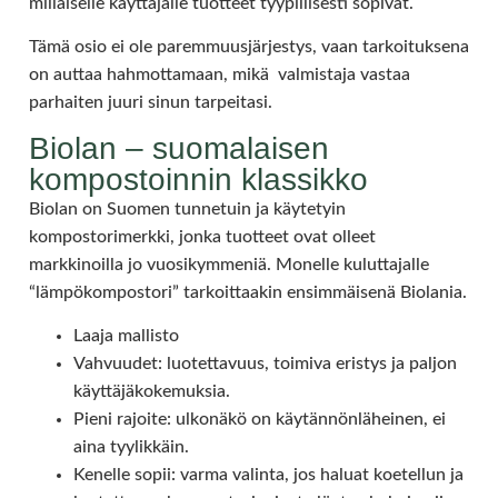
millaiselle käyttäjälle tuotteet tyypillisesti sopivat.
Tämä osio ei ole paremmuusjärjestys, vaan tarkoituksena
on auttaa hahmottamaan, mikä valmistaja vastaa
parhaiten juuri sinun tarpeitasi.
Biolan – suomalaisen
kompostoinnin klassikko
Biolan on Suomen tunnetuin ja käytetyin
kompostorimerkki, jonka tuotteet ovat olleet
markkinoilla jo vuosikymmeniä. Monelle kuluttajalle
“lämpökompostori” tarkoittaakin ensimmäisenä Biolania.
Laaja mallisto
Vahvuudet: luotettavuus, toimiva eristys ja paljon
käyttäjäkokemuksia.
Pieni rajoite: ulkonäkö on käytännönläheinen, ei
aina tyylikkäin.
Kenelle sopii: varma valinta, jos haluat koetellun ja