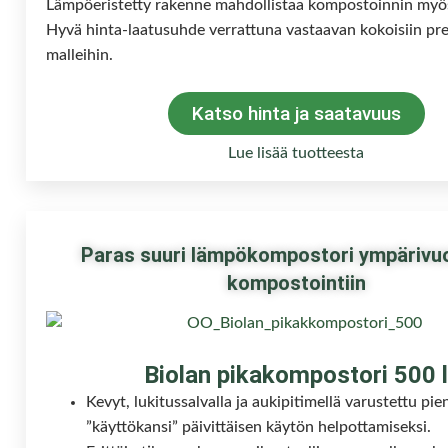
Lämpöeristetty rakenne mahdollistaa kompostoinnin myös 
Hyvä hinta-laatusuhde verrattuna vastaavan kokoisiin p
malleihin.
Katso hinta ja saatavuus
Lue lisää tuotteesta
Paras suuri lämpökompostori ympärivu
kompostointiin
Biolan pikakompostori 500 l
Kevyt, lukitussalvalla ja aukipitimellä varustettu pi
”käyttökansi” päivittäisen käytön helpottamiseksi.