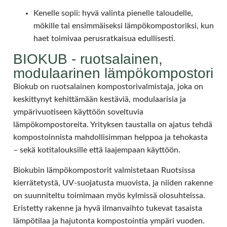
Kenelle sopii: hyvä valinta pienelle taloudelle,
mökille tai ensimmäiseksi lämpökompostoriksi, kun
haet toimivaa perusratkaisua edullisesti.
BIOKUB - ruotsalainen,
modulaarinen lämpökompostori
Biokub on ruotsalainen kompostorivalmistaja, joka on
keskittynyt kehittämään kestäviä, modulaarisia ja
ympärivuotiseen käyttöön soveltuvia
lämpökompostoreita. Yrityksen taustalla on ajatus tehdä
kompostoinnista mahdollisimman helppoa ja tehokasta
– sekä kotitalouksille että laajempaan käyttöön.
Biokubin lämpökompostorit valmistetaan Ruotsissa
kierrätetystä, UV-suojatusta muovista, ja niiden rakenne
on suunniteltu toimimaan myös kylmissä olosuhteissa.
Eristetty rakenne ja hyvä ilmanvaihto tukevat tasaista
lämpötilaa ja hajutonta kompostointia ympäri vuoden.