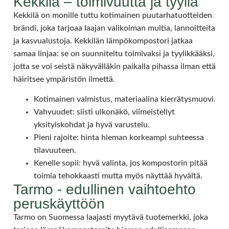
Kekkilä – toimivuutta ja tyyliä
Kekkilä on monille tuttu kotimainen puutarhatuotteiden
brändi, joka tarjoaa laajan valikoiman multia, lannoitteita
ja kasvualustoja. Kekkilän lämpökompostori jatkaa
samaa linjaa: se on suunniteltu toimivaksi ja tyylikkääksi,
jotta se voi seistä näkyvälläkin paikalla pihassa ilman että
häiritsee ympäristön ilmettä.
Kotimainen valmistus, materiaalina kierrätysmuovi.
Vahvuudet: siisti ulkonäkö, viimeistellyt
yksityiskohdat ja hyvä varustelu.
Pieni rajoite: hinta hieman korkeampi suhteessa
tilavuuteen.
Kenelle sopii: hyvä valinta, jos kompostorin pitää
toimia tehokkaasti mutta myös näyttää hyvältä.
Tarmo - edullinen vaihtoehto
peruskäyttöön
Tarmo on Suomessa laajasti myytävä tuotemerkki, joka