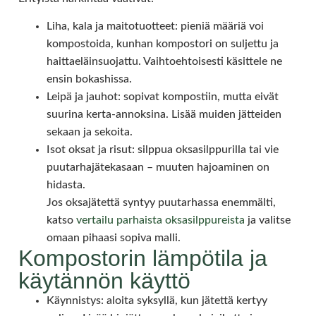
Liha, kala ja maitotuotteet: pieniä määriä voi
kompostoida, kunhan kompostori on suljettu ja
haittaeläinsuojattu. Vaihtoehtoisesti käsittele ne
ensin bokashissa.
Leipä ja jauhot: sopivat kompostiin, mutta eivät
suurina kerta-annoksina. Lisää muiden jätteiden
sekaan ja sekoita.
Isot oksat ja risut: silppua oksasilppurilla tai vie
puutarhajätekasaan – muuten hajoaminen on
hidasta.
Jos oksajätettä syntyy puutarhassa enemmälti,
katso
vertailu parhaista oksasilppureista
ja valitse
omaan pihaasi sopiva malli.
Kompostorin lämpötila ja
käytännön käyttö
Käynnistys: aloita syksyllä, kun jätettä kertyy