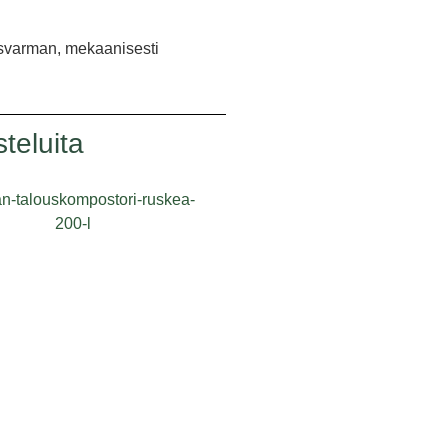
rusvarman, mekaanisesti
teluita