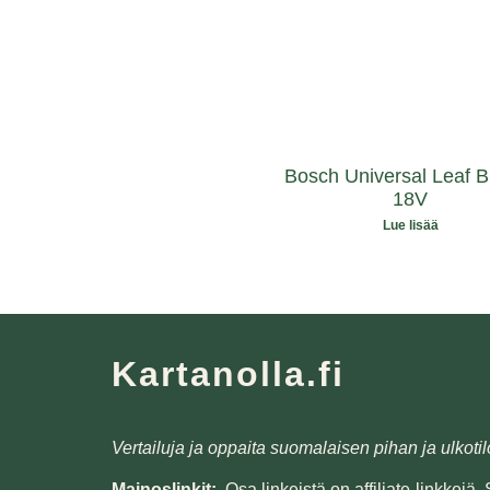
Bosch Universal Leaf B
18V
Lue lisää
Kartanolla.fi
Vertailuja ja oppaita suomalaisen pihan ja ulkotil
Mainoslinkit:
Osa linkeistä on affiliate-linkkejä