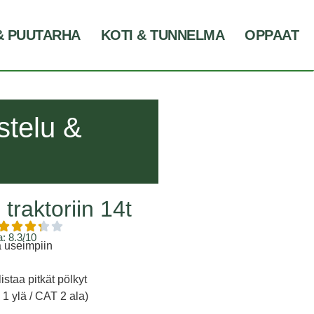
& PUUTARHA
KOTI & TUNNELMA
OPPAAT
stelu &
raktoriin 14t
: 8.3/10
ä useimpiin
staa pitkät pölkyt
 1 ylä / CAT 2 ala)