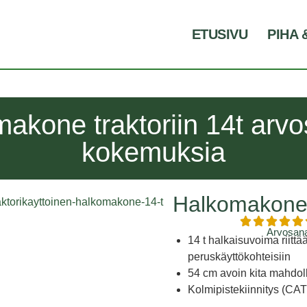
ETUSIVU
PIHA 
akone traktoriin 14t arvo
kokemuksia
Halkomakone t
Arvosana
14 t halkaisuvoima riittä
peruskäyttökohteisiin
54 cm avoin kita mahdolli
Kolmipistekiinnitys (CAT