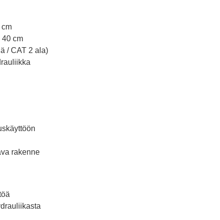
4 cm
 40 cm
lä / CAT 2 ala)
rauliikka
ruskäyttöön
tava rakenne
ttöä
drauliikasta