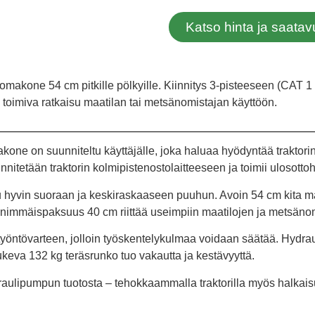
Katso hinta ja saat
komakone 54 cm pitkille pölkyille. Kiinnitys 3-pisteeseen (CAT 1 /
a toimiva ratkaisu maatilan tai metsänomistajan käyttöön.
kone on suunniteltu käyttäjälle, joka haluaa hyödyntää traktor
iinnitetään traktorin kolmipistenostolaitteeseen ja toimii ulosotto
 hyvin suoraan ja keskiraskaaseen puuhun. Avoin 54 cm kita ma
 Enimmäispaksuus 40 cm riittää useimpiin maatilojen ja metsänomi
ja työntövarteen, jolloin työskentelykulmaa voidaan säätää. Hydrauli
ukeva 132 kg teräsrunko tuo vakautta ja kestävyyttä.
raulipumpun tuotosta – tehokkaammalla traktorilla myös halkais