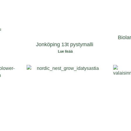
²
Biola
Jonköping 13t pystymalli
Lue lisää