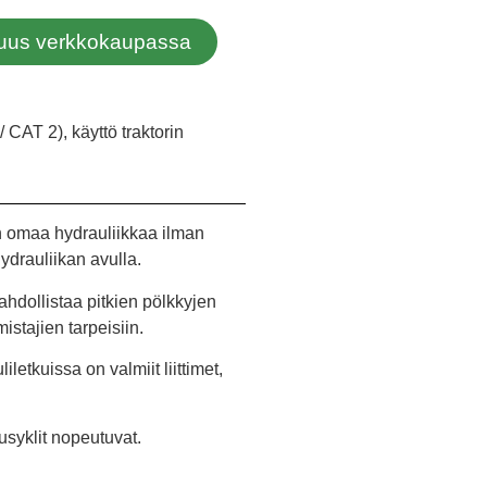
avuus verkkokaupassa
 CAT 2), käyttö traktorin
in omaa hydrauliikkaa ilman
hydrauliikan avulla.
hdollistaa pitkien pölkkyjen
stajien tarpeisiin.
letkuissa on valmiit liittimet,
usyklit nopeutuvat.