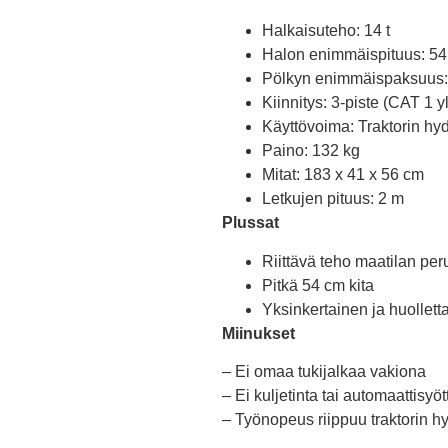
Halkaisuteho: 14 t
Halon enimmäispituus: 5
Pölkyn enimmäispaksuus:
Kiinnitys: 3-piste (CAT 1 y
Käyttövoima: Traktorin hyd
Paino: 132 kg
Mitat: 183 x 41 x 56 cm
Letkujen pituus: 2 m
Plussat
Riittävä teho maatilan pe
Pitkä 54 cm kita
Yksinkertainen ja huollet
Miinukset
– Ei omaa tukijalkaa vakiona
– Ei kuljetinta tai automaattisyö
– Työnopeus riippuu traktorin hy