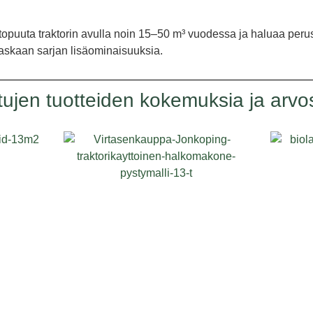
olttopuuta traktorin avulla noin 15–50 m³ vuodessa ja haluaa pe
raskaan sarjan lisäominaisuuksia.
tujen tuotteiden kokemuksia ja arvos