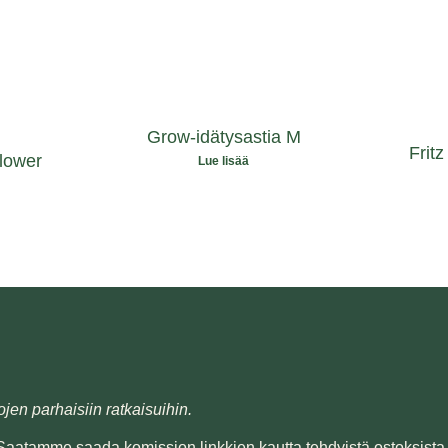
Grow-idätysastia M
Frit
lower
Lue lisää
ojen parhaisiin ratkaisuihin.
. Saatamme saada komission linkkien kautta tehdyistä ostoksista 