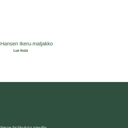
z Hansen Ikeru-maljakko
Lue lisää
ilman lisäkuluja sinulle.