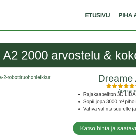
ETUSIVU
PIHA 
A2 2000 arvostelu & ko
Dreame 
Arvosana
Rajakaapeliton 3D LiDAR
Sopii jopa 3000 m² pihoi
Vahva valinta suurelle ja 
Katso hinta ja saat