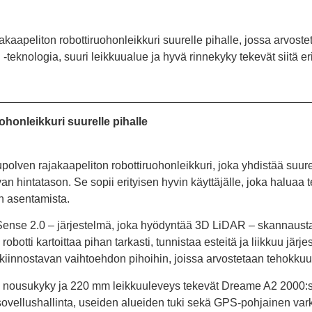
aapeliton robottiruohonleikkuri suurelle pihalle, jossa arvostet
teknologia, suuri leikkuualue ja hyvä rinnekyky tekevät siitä e
ohonleikkuri suurelle pihalle
lven rajakaapeliton robottiruohonleikkuri, joka yhdistää suure
van hintatason. Se sopii erityisen hyvin käyttäjälle, joka haluaa 
an asentamista.
ense 2.0 – järjestelmä, joka hyödyntää 3D LiDAR – skannausta
botti kartoittaa pihan tarkasti, tunnistaa esteitä ja liikkuu järje
 kiinnostavan vaihtoehdon pihoihin, joissa arvostetaan tehokkuutt
% nousukyky ja 220 mm leikkuuleveys tekevät Dreame A2 2000:s
si sovellushallinta, useiden alueiden tuki sekä GPS-pohjainen va