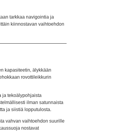
aan tarkkaa navigointia ja
rittäin kiinnostavan vaihtoehdon
n kapasiteetin, älykkään
tehokkaan rovottileikkurin
 ja tekoälypohjaista
stelmällisesti ilman satunnaista
a ja siistiä lopputulosta.
ta vahvan vaihtoehdon suurille
rkaussuoja nostavat