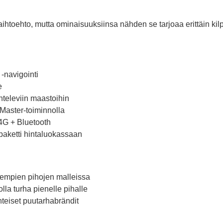
ihtoehto, mutta ominaisuuksiinsa nähden se tarjoaa erittäin ki
-navigointi
e
televiin maastoihin
Master-toiminnolla
4G + Bluetooth
paketti hintaluokassaan
nempien pihojen malleissa
lla turha pienelle pihalle
teiset puutarhabrändit