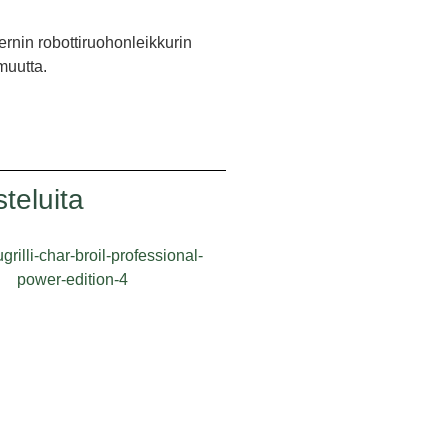
ernin robottiruohonleikkurin
muutta.
teluita