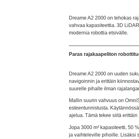
Dreame A2 2000 on tehokas rajak
vahvaa kapasiteettia. 3D LiDAR -
modernia robottia etsivälle.
Paras rajakaapeliton robottitu
Dreame A2 2000 on uuden sukupo
navigoinnin ja erittäin kiinnosta
suurelle pihalle ilman rajalang
Mallin suurin vahvuus on OmniS
esteentunnistusta. Käytännössä ro
ajelua. Tämä tekee siitä erittäin
Jopa 3000 m² kapasiteetti, 50 
ja vaihteleville pihoille. Lisäk