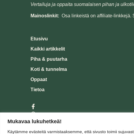
Vertailuja ja oppaita suomalaisen pihan ja ulkotil
Mainoslinkit:
Osa linkeistä on affiliate-linkkejä
Etusivu
Kaikki artikkelit
Piha & puutarha
Koti & tunnelma
Oppaat
Tietoa
Mukavaa lukuhetkeä!
📧
info@kartanolla.fi
Käytämme evästeitä varmistaaksemme, että sivusto toimii sujuvasti j