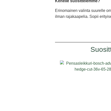
Kenelle suosittelemme?
Erinomainen valinta suurelle oma
ilman rajakaapelia. Sopii erityis
Suosit