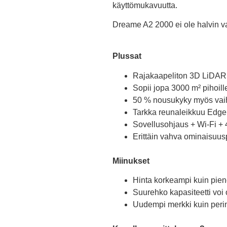
käyttömukavuutta.
Dreame A2 2000 ei ole halvin va
Plussat
Rajakaapeliton 3D LiDAR 
Sopii jopa 3000 m² pihoill
50 % nousukyky myös vaih
Tarkka reunaleikkuu Edge
Sovellusohjaus + Wi-Fi + 
Erittäin vahva ominaisuus
Miinukset
Hinta korkeampi kuin pie
Suurehko kapasiteetti voi o
Uudempi merkki kuin perin