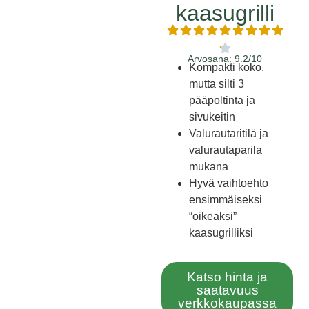
kaasugrilli
Arvosana: 9.2/10
Kompakti koko,
mutta silti 3
pääpoltinta ja
sivukeitin
Valurautaritilä ja
valurautaparila
mukana
Hyvä vaihtoehto
ensimmäiseksi
“oikeaksi”
kaasugrilliksi
Katso hinta ja
saatavuus
verkkokaupassa