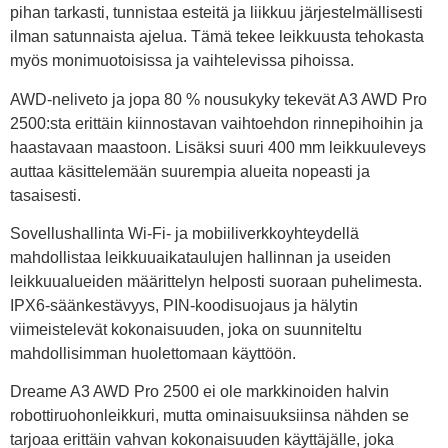
pihan tarkasti, tunnistaa esteitä ja liikkuu järjestelmällisesti
ilman satunnaista ajelua. Tämä tekee leikkuusta tehokasta
myös monimuotoisissa ja vaihtelevissa pihoissa.
AWD-neliveto ja jopa 80 % nousukyky tekevät A3 AWD Pro
2500:sta erittäin kiinnostavan vaihtoehdon rinnepihoihin ja
haastavaan maastoon. Lisäksi suuri 400 mm leikkuuleveys
auttaa käsittelemään suurempia alueita nopeasti ja
tasaisesti.
Sovellushallinta Wi-Fi- ja mobiiliverkkoyhteydellä
mahdollistaa leikkuuaikataulujen hallinnan ja useiden
leikkuualueiden määrittelyn helposti suoraan puhelimesta.
IPX6-säänkestävyys, PIN-koodisuojaus ja hälytin
viimeistelevät kokonaisuuden, joka on suunniteltu
mahdollisimman huolettomaan käyttöön.
Dreame A3 AWD Pro 2500 ei ole markkinoiden halvin
robottiruohonleikkuri, mutta ominaisuuksiinsa nähden se
tarjoaa erittäin vahvan kokonaisuuden käyttäjälle, joka