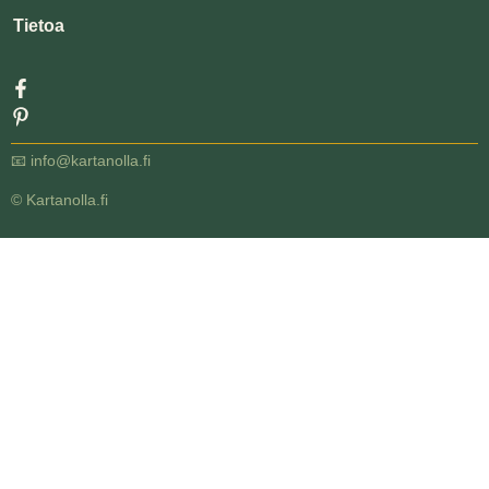
Tietoa
📧
info@kartanolla.fi
© Kartanolla.fi