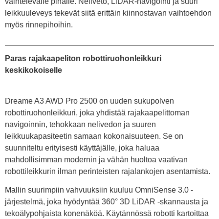
vaihtelevalle pihalle. Neliveto, LiDAR-navigointi ja suuri
leikkuuleveys tekevät siitä erittäin kiinnostavan vaihtoehdon
myös rinnepihoihin.
Paras rajakaapeliton robottiruohonleikkuri
keskikokoiselle
Dreame A3 AWD Pro 2500 on uuden sukupolven
robottiruohonleikkuri, joka yhdistää rajakaapelittoman
navigoinnin, tehokkaan nelivedon ja suuren
leikkuukapasiteetin samaan kokonaisuuteen. Se on
suunniteltu erityisesti käyttäjälle, joka haluaa
mahdollisimman modernin ja vähän huoltoa vaativan
robottileikkurin ilman perinteisten rajalankojen asentamista.
Mallin suurimpiin vahvuuksiin kuuluu OmniSense 3.0 -
järjestelmä, joka hyödyntää 360° 3D LiDAR -skannausta ja
tekoälypohjaista konenäköä. Käytännössä robotti kartoittaa