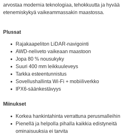
arvostaa modernia teknologiaa, tehokkuutta ja hyvää
etenemiskykyä vaikeammassakin maastossa.
Plussat
Rajakaapeliton LiDAR-navigointi
AWD-neliveto vaikeaan maastoon
Jopa 80 % nousukyky
Suuri 400 mm leikkuuleveys
Tarkka esteentunnistus
Sovellushallinta Wi-Fi + mobiiliverkko
IPX6-säänkestävyys
Miinukset
Korkea hankintahinta verrattuna perusmalleihin
Pienellä ja helpolla pihalla kaikkia edistyneitä
ominaisuuksia ei tarvita