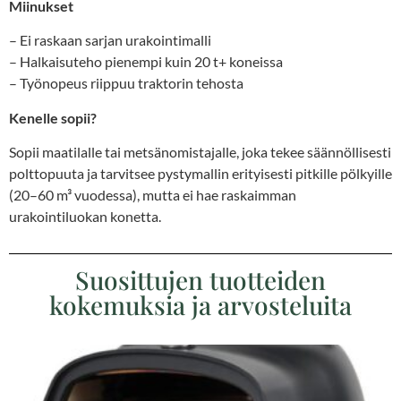
Miinukset
– Ei raskaan sarjan urakointimalli
– Halkaisuteho pienempi kuin 20 t+ koneissa
– Työnopeus riippuu traktorin tehosta
Kenelle sopii?
Sopii maatilalle tai metsänomistajalle, joka tekee säännöllisesti
polttopuuta ja tarvitsee pystymallin erityisesti pitkille pölkyille
(20–60 m³ vuodessa), mutta ei hae raskaimman
urakointiluokan konetta.
Suosittujen tuotteiden
kokemuksia ja arvosteluita