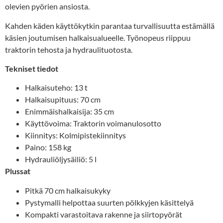
olevien pyörien ansiosta.
Kahden käden käyttökytkin parantaa turvallisuutta estämällä
käsien joutumisen halkaisualueelle. Työnopeus riippuu
traktorin tehosta ja hydraulituotosta.
Tekniset tiedot
Halkaisuteho: 13 t
Halkaisupituus: 70 cm
Enimmäishalkaisija: 35 cm
Käyttövoima: Traktorin voimanulosotto
Kiinnitys: Kolmipistekiinnitys
Paino: 158 kg
Hydrauliöljysäiliö: 5 l
Plussat
Pitkä 70 cm halkaisukyky
Pystymalli helpottaa suurten pölkkyjen käsittelyä
Kompakti varastoitava rakenne ja siirtopyörät