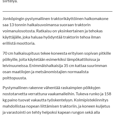
siirtelyä.
Jonköpingin pystymallinen traktorikäyttöinen halkomakone
saa 13 tonnin halkaisuvoimansa suoraan traktorin
voimanulosotosta. Ratkaisu on yksinkertainen ja tehokas
käyttäjälle, joka haluaa hyödyntää traktorin tehoa ilman
erillistä moottoria.
70 cm halkaisupituus tekee koneesta erityisen sopivan pitkille
pölkyille, joita käytetään esimerkiksi lämpökattiloissa ja
leivinuuneissa. Enimmäishalkaisija 35 cm kattaa suurimman
osan maatilojen ja metsänomistajien normaalista
polttopuusta.
Pystymallinen rakenne vähentää raskaimpien pölkkyjen
nostotarvetta verrattuna vaakamalleihin. Tukeva runko ja 158
kg paino tuovat vakautta työskentelyyn. Kolmipistekiinnitys
mahdollistaa nopean liittämisen traktoriin, ja koneen kuljetus
ja varastointi on tehty helpoksi kapean rungon sekä alla