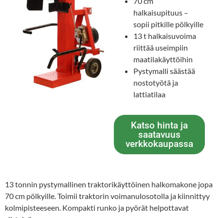
70 cm
halkaisupituus –
sopii pitkille pölkyille
13 t halkaisuvoima
riittää useimpiin
maatilakäyttöihin
Pystymalli säästää
nostotyötä ja
lattiatilaa
Katso hinta ja
saatavuus
verkkokaupassa
13 tonnin pystymallinen traktorikäyttöinen halkomakone jopa
70 cm pölkyille. Toimii traktorin voimanulosotolla ja kiinnittyy
kolmipisteeseen. Kompakti runko ja pyörät helpottavat