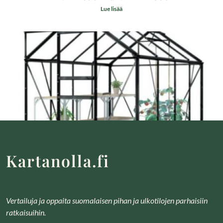
Lue lisää
Lykke Glass 5 m²
Kartanolla.fi
Lue lisää
Vertailuja ja oppaita suomalaisen pihan ja ulkotilojen parhaisiin
ratkaisuihin.