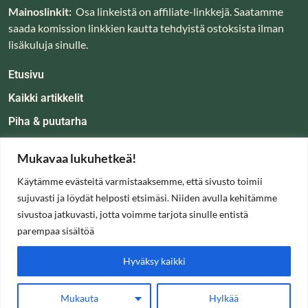
Mainoslinkit:
Osa linkeistä on affiliate-linkkejä. Saatamme
saada komission linkkien kautta tehdyistä ostoksista ilman
lisäkuluja sinulle.
Etusivu
Kaikki artikkelit
Piha & puutarha
Koti & tunnelma
Mukavaa lukuhetkeä!
Oppaat
Käytämme evästeitä varmistaaksemme, että sivusto toimii
Tietoa
sujuvasti ja löydät helposti etsimäsi. Niiden avulla kehitämme
sivustoa jatkuvasti, jotta voimme tarjota sinulle entistä
parempaa sisältöä
Hyväksy kaikki
info@kartanolla.fi
Mukauta
Hylkää
© Kartanolla.fi