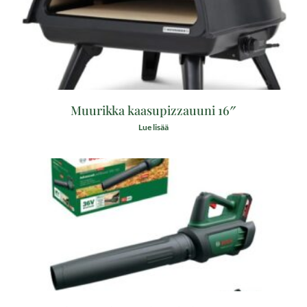
Muurikka kaasupizzauuni 16″
Lue lisää