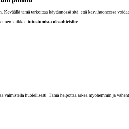
Keväällä tämä tarkoittaa käytännössä sitä, että kasvihuoneessa voidaa
on ennen kaikkea
tutustumista olosuhteisiin
:
aa valmistella huolellisesti. Tämä helpottaa arkea myöhemmin ja vähentä