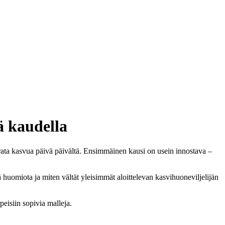
ä kaudella
rata kasvua päivä päivältä. Ensimmäinen kausi on usein innostava –
 huomiota ja miten vältät yleisimmät aloittelevan kasvihuoneviljelijän
rpeisiin sopivia malleja.