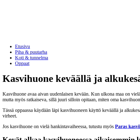
Etusivu
Piha & puutarha
Koti & tunnelma
Oppaat
Kasvihuone keväällä ja alkukesä
Kasvihuone avaa aivan uudenlaisen kevään. Kun ulkona maa on vielä ky
mutta myös ratkaiseva, sillä juuri silloin opitaan, miten oma kasvihuon
Tässä oppaassa käydään läpi kasvihuoneen käyttö keväällä ja alkukesäll
virheet.
Jos kasvihuone on vielä hankintavaiheessa, tutustu myös
Paras kasvi
Kevät alkaa kasvihuoneessa aikaisemmin k