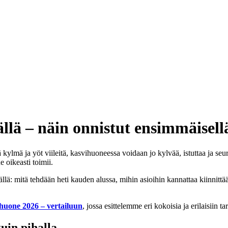
llä – näin onnistut ensimmäisell
lmä ja yöt viileitä, kasvihuoneessa voidaan jo kylvää, istuttaa ja seu
e oikeasti toimii.
ä: mitä tehdään heti kauden alussa, mihin asioihin kannattaa kiinnittää
huone 2026 – vertailuun
, jossa esittelemme eri kokoisia ja erilaisiin ta
uin pihalla