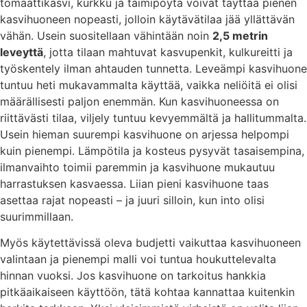
tomaattikasvi, kurkku ja taimipöytä voivat täyttää pienen
kasvihuoneen nopeasti, jolloin käytävätilaa jää yllättävän
vähän. Usein suositellaan vähintään noin
2,5 metrin
leveyttä
, jotta tilaan mahtuvat kasvupenkit, kulkureitti ja
työskentely ilman ahtauden tunnetta. Leveämpi kasvihuone
tuntuu heti mukavammalta käyttää, vaikka neliöitä ei olisi
määrällisesti paljon enemmän. Kun kasvihuoneessa on
riittävästi tilaa, viljely tuntuu kevyemmältä ja hallitummalta.
Usein hieman suurempi kasvihuone on arjessa helpompi
kuin pienempi. Lämpötila ja kosteus pysyvät tasaisempina,
ilmanvaihto toimii paremmin ja kasvihuone mukautuu
harrastuksen kasvaessa. Liian pieni kasvihuone taas
asettaa rajat nopeasti – ja juuri silloin, kun into olisi
suurimmillaan.
Myös käytettävissä oleva budjetti vaikuttaa kasvihuoneen
valintaan ja pienempi malli voi tuntua houkuttelevalta
hinnan vuoksi. Jos kasvihuone on tarkoitus hankkia
pitkäaikaiseen käyttöön, tätä kohtaa kannattaa kuitenkin