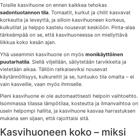
Toisille kasvihuone on ennen kaikkea tehokas
sadontuotannon tila
. Tomaatit, kurkut ja chilit kasvavat
korkeutta ja leveyttä, ja silloin kasvihuoneen korkeus,
kulkutilat ja helppo kastelu nousevat keskiöön. Pinta-alaa
tärkeämpää on se, että kasvihuoneessa on miellyttävä
liikkua koko kesän ajan.
Yhä useammin kasvihuone on myös
monikäyttöinen
puutarhatila
. Siellä viljellään, säilytetään tarvikkeita ja
vietetään aikaa. Tällöin ratkaiseviksi nousevat
käytännöllisyys, kulkureitit ja se, tuntuuko tila omalta – ei
vain kasveille, vaan myös ihmiselle.
Pieni kasvihuone ei ole automaattisesti helpoin vaihtoehto.
Isommassa tilassa lämpötilaa, kosteutta ja ilmanvaihtoa on
usein helpompi hallita, ja kasvihuone kasvaa harrastuksen
mukana sen sijaan, että rajoittaisi sitä.
Kasvihuoneen koko – miksi