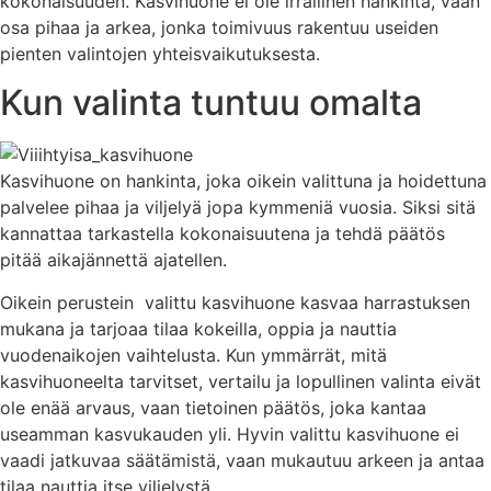
kokonaisuuden. Kasvihuone ei ole irrallinen hankinta, vaan
osa pihaa ja arkea, jonka toimivuus rakentuu useiden
pienten valintojen yhteisvaikutuksesta.
Kun valinta tuntuu omalta
Kasvihuone on hankinta, joka oikein valittuna ja hoidettuna
palvelee pihaa ja viljelyä jopa kymmeniä vuosia. Siksi sitä
kannattaa tarkastella kokonaisuutena ja tehdä päätös
pitää aikajännettä ajatellen.
Oikein perustein valittu kasvihuone kasvaa harrastuksen
mukana ja tarjoaa tilaa kokeilla, oppia ja nauttia
vuodenaikojen vaihtelusta. Kun ymmärrät, mitä
kasvihuoneelta tarvitset, vertailu ja lopullinen valinta eivät
ole enää arvaus, vaan tietoinen päätös, joka kantaa
useamman kasvukauden yli. Hyvin valittu kasvihuone ei
vaadi jatkuvaa säätämistä, vaan mukautuu arkeen ja antaa
tilaa nauttia itse viljelystä.