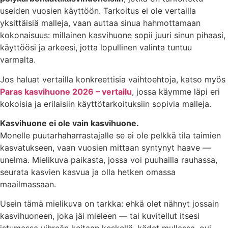
useiden vuosien käyttöön. Tarkoitus ei ole vertailla
yksittäisiä malleja, vaan auttaa sinua hahmottamaan
kokonaisuus: millainen kasvihuone sopii juuri sinun pihaasi,
käyttöösi ja arkeesi, jotta lopullinen valinta tuntuu
varmalta.
Jos haluat vertailla konkreettisia vaihtoehtoja, katso myös
Paras kasvihuone 2026 – vertailu
, jossa käymme läpi eri
kokoisia ja erilaisiin käyttötarkoituksiin sopivia malleja.
Kasvihuone ei ole vain kasvihuone.
Monelle puutarhaharrastajalle se ei ole pelkkä tila taimien
kasvatukseen, vaan vuosien mittaan syntynyt haave —
unelma. Mielikuva paikasta, jossa voi puuhailla rauhassa,
seurata kasvien kasvua ja olla hetken omassa
maailmassaan.
Usein tämä mielikuva on tarkka: ehkä olet nähnyt jossain
kasvihuoneen, joka jäi mieleen — tai kuvitellut itsesi