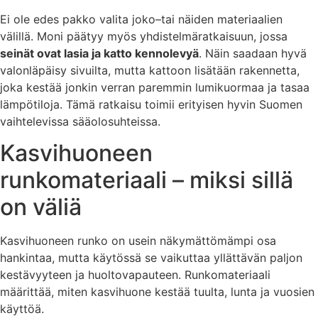
Ei ole edes pakko valita joko–tai näiden materiaalien
välillä. Moni päätyy myös yhdistelmäratkaisuun, jossa
seinät ovat lasia ja katto kennolevyä
. Näin saadaan hyvä
valonläpäisy sivuilta, mutta kattoon lisätään rakennetta,
joka kestää jonkin verran paremmin lumikuormaa ja tasaa
lämpötiloja. Tämä ratkaisu toimii erityisen hyvin Suomen
vaihtelevissa sääolosuhteissa.
Kasvihuoneen
runkomateriaali – miksi sillä
on väliä
Kasvihuoneen runko on usein näkymättömämpi osa
hankintaa, mutta käytössä se vaikuttaa yllättävän paljon
kestävyyteen ja huoltovapauteen. Runkomateriaali
määrittää, miten kasvihuone kestää tuulta, lunta ja vuosien
käyttöä.