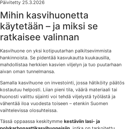
Päivitetty 25.3.2026
Mihin kasvihuonetta
käytetään – ja miksi se
ratkaisee valinnan
Kasvihuone on yksi kotipuutarhan palkitsevimmista
hankinnoista. Se pidentää kasvukautta kuukausilla,
mahdollistaa herkkien kasvien viljelyn ja tuo puutarhaan
aivan oman tunnelmansa.
Samalla kasvihuone on investointi, jossa hätiköity päätös
kostautuu helposti. Liian pieni tila, väärä materiaali tai
huonosti valittu sijainti voi tehdä viljelystä työlästä ja
vähentää iloa vuodesta toiseen – etenkin Suomen
vaihtelevissa olosuhteissa.
Tässä oppaassa keskitymme
kestäviin lasi- ja
polykarbonaattikasvihuoneisiin
, jotka on tarkoitettu