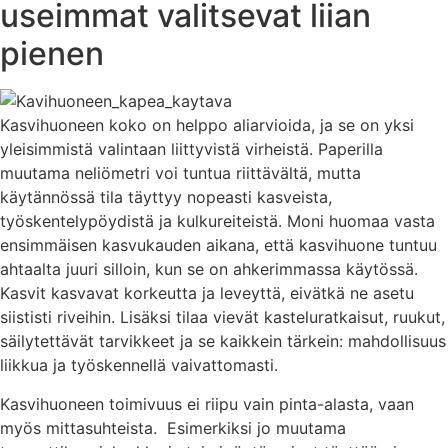
useimmat valitsevat liian
pienen
Kasvihuoneen koko on helppo aliarvioida, ja se on yksi
yleisimmistä valintaan liittyvistä virheistä. Paperilla
muutama neliömetri voi tuntua riittävältä, mutta
käytännössä tila täyttyy nopeasti kasveista,
työskentelypöydistä ja kulkureiteistä. Moni huomaa vasta
ensimmäisen kasvukauden aikana, että kasvihuone tuntuu
ahtaalta juuri silloin, kun se on ahkerimmassa käytössä.
Kasvit kasvavat korkeutta ja leveyttä, eivätkä ne asetu
siististi riveihin. Lisäksi tilaa vievät kasteluratkaisut, ruukut,
säilytettävät tarvikkeet ja se kaikkein tärkein: mahdollisuus
liikkua ja työskennellä vaivattomasti.
Kasvihuoneen toimivuus ei riipu vain pinta-alasta, vaan
myös mittasuhteista. Esimerkiksi jo muutama