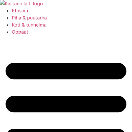
Mene
sisältöön
Etusivu
Piha & puutarha
Koti & tunnelma
Oppaat