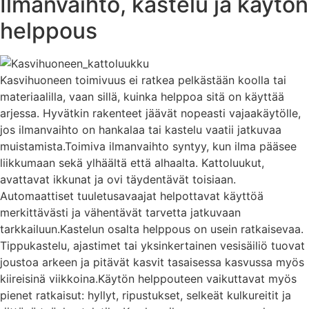
Ilmanvaihto, kastelu ja käytön
helppous
Kasvihuoneen toimivuus ei ratkea pelkästään koolla tai
materiaalilla, vaan sillä, kuinka helppoa sitä on käyttää
arjessa. Hyvätkin rakenteet jäävät nopeasti vajaakäytölle,
jos ilmanvaihto on hankalaa tai kastelu vaatii jatkuvaa
muistamista.Toimiva ilmanvaihto syntyy, kun ilma pääsee
liikkumaan sekä ylhäältä että alhaalta. Kattoluukut,
avattavat ikkunat ja ovi täydentävät toisiaan.
Automaattiset tuuletusavaajat helpottavat käyttöä
merkittävästi ja vähentävät tarvetta jatkuvaan
tarkkailuun.Kastelun osalta helppous on usein ratkaisevaa.
Tippukastelu, ajastimet tai yksinkertainen vesisäiliö tuovat
joustoa arkeen ja pitävät kasvit tasaisessa kasvussa myös
kiireisinä viikkoina.Käytön helppouteen vaikuttavat myös
pienet ratkaisut: hyllyt, ripustukset, selkeät kulkureitit ja