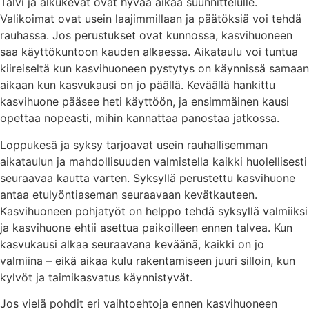
Talvi ja alkukevät ovat hyvää aikaa suunnittelulle.
Valikoimat ovat usein laajimmillaan ja päätöksiä voi tehdä
rauhassa. Jos perustukset ovat kunnossa, kasvihuoneen
saa käyttökuntoon kauden alkaessa. Aikataulu voi tuntua
kiireiseltä kun kasvihuoneen pystytys on käynnissä samaan
aikaan kun kasvukausi on jo päällä. Keväällä hankittu
kasvihuone pääsee heti käyttöön, ja ensimmäinen kausi
opettaa nopeasti, mihin kannattaa panostaa jatkossa.
Loppukesä ja syksy tarjoavat usein rauhallisemman
aikataulun ja mahdollisuuden valmistella kaikki huolellisesti
seuraavaa kautta varten. Syksyllä perustettu kasvihuone
antaa etulyöntiaseman seuraavaan kevätkauteen.
Kasvihuoneen pohjatyöt on helppo tehdä syksyllä valmiiksi
ja kasvihuone ehtii asettua paikoilleen ennen talvea. Kun
kasvukausi alkaa seuraavana keväänä, kaikki on jo
valmiina – eikä aikaa kulu rakentamiseen juuri silloin, kun
kylvöt ja taimikasvatus käynnistyvät.
Jos vielä pohdit eri vaihtoehtoja ennen kasvihuoneen