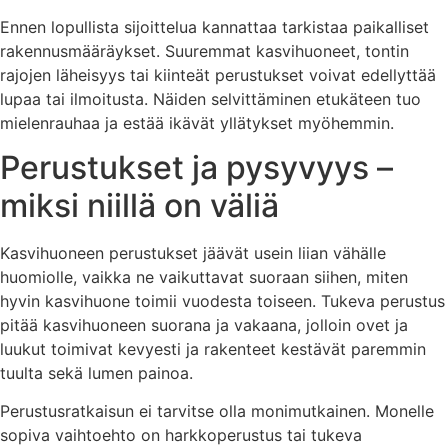
Ennen lopullista sijoittelua kannattaa tarkistaa paikalliset
rakennusmääräykset. Suuremmat kasvihuoneet, tontin
rajojen läheisyys tai kiinteät perustukset voivat edellyttää
lupaa tai ilmoitusta. Näiden selvittäminen etukäteen tuo
mielenrauhaa ja estää ikävät yllätykset myöhemmin.
Perustukset ja pysyvyys –
miksi niillä on väliä
Kasvihuoneen perustukset jäävät usein liian vähälle
huomiolle, vaikka ne vaikuttavat suoraan siihen, miten
hyvin kasvihuone toimii vuodesta toiseen. Tukeva perustus
pitää kasvihuoneen suorana ja vakaana, jolloin ovet ja
luukut toimivat kevyesti ja rakenteet kestävät paremmin
tuulta sekä lumen painoa.
Perustusratkaisun ei tarvitse olla monimutkainen. Monelle
sopiva vaihtoehto on harkkoperustus tai tukeva