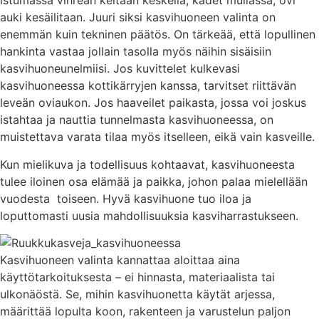
istumassa vihreän keitaan keskellä, kädet mullassa, ovi
auki kesäilitaan. Juuri siksi kasvihuoneen valinta on
enemmän kuin tekninen päätös. On tärkeää, että lopullinen
hankinta vastaa jollain tasolla myös näihin sisäisiin
kasvihuoneunelmiisi. Jos kuvittelet kulkevasi
kasvihuoneessa kottikärryjen kanssa, tarvitset riittävän
leveän oviaukon. Jos haaveilet paikasta, jossa voi joskus
istahtaa ja nauttia tunnelmasta kasvihuoneessa, on
muistettava varata tilaa myös itselleen, eikä vain kasveille.
Kun mielikuva ja todellisuus kohtaavat, kasvihuoneesta
tulee iloinen osa elämää ja paikka, johon palaa mielellään
vuodesta toiseen. Hyvä kasvihuone tuo iloa ja
loputtomasti uusia mahdollisuuksia kasviharrastukseen.
Kasvihuoneen valinta kannattaa aloittaa aina
käyttötarkoituksesta – ei hinnasta, materiaalista tai
ulkonäöstä. Se, mihin kasvihuonetta käytät arjessa,
määrittää lopulta koon, rakenteen ja varustelun paljon