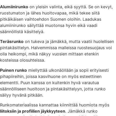
Alumiinirunko
on yleisin valinta, eikä syyttä. Se on kevyt,
ruostumaton ja lähes huoltovapaa, mikä tekee siitä
pitkäikäisen vaihtoehdon Suomen oloihin. Laadukas
alumiinirunko säilyttää muotonsa hyvin eikä vaadi
säännöllistä käsittelyä.
Teräsrunko
on tukeva ja jämäkkä, mutta vaatii huolellisen
pintakäsittelyn. Halvemmissa malleissa ruostesuojaus voi
olla heikompi, mikä näkyy vuosien mittaan etenkin
kosteissa olosuhteissa.
Puinen runko
miellyttää ulkonäöllään ja sopii erityisesti
pihapiireihin, joissa kasvihuone on myös esteettinen
elementti. Puun kanssa on kuitenkin hyvä varautua
säännölliseen huoltoon ja pintakäsittelyyn, jotta runko
säilyy hyvänä pitkään.
Runkomateriaalissa kannattaa kiinnittää huomiota myös
liitoksiin ja profiilien jäykkyyteen
. Jämäkkä runko