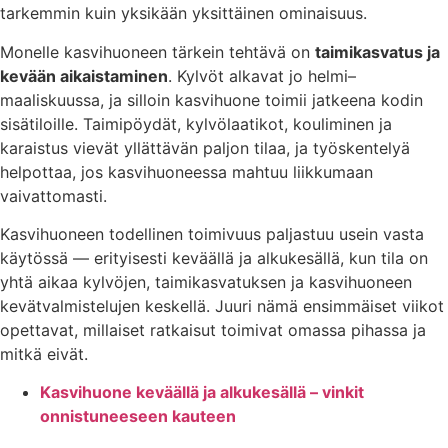
tarkemmin kuin yksikään yksittäinen ominaisuus.
Monelle kasvihuoneen tärkein tehtävä on
taimikasvatus ja
kevään aikaistaminen
. Kylvöt alkavat jo helmi–
maaliskuussa, ja silloin kasvihuone toimii jatkeena kodin
sisätiloille. Taimipöydät, kylvölaatikot, kouliminen ja
karaistus vievät yllättävän paljon tilaa, ja työskentelyä
helpottaa, jos kasvihuoneessa mahtuu liikkumaan
vaivattomasti.
Kasvihuoneen todellinen toimivuus paljastuu usein vasta
käytössä — erityisesti keväällä ja alkukesällä, kun tila on
yhtä aikaa kylvöjen, taimikasvatuksen ja kasvihuoneen
kevätvalmistelujen keskellä. Juuri nämä ensimmäiset viikot
opettavat, millaiset ratkaisut toimivat omassa pihassa ja
mitkä eivät.
Kasvihuone keväällä ja alkukesällä – vinkit
onnistuneeseen kauteen