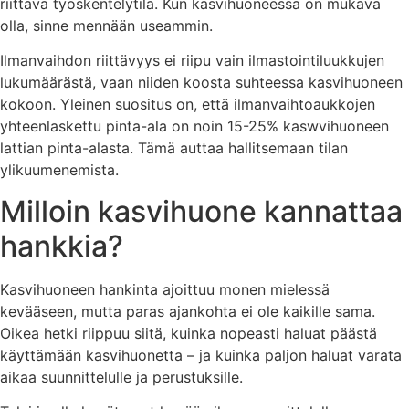
riittävä työskentelytila. Kun kasvihuoneessa on mukava
olla, sinne mennään useammin.
Ilmanvaihdon riittävyys ei riipu vain ilmastointiluukkujen
lukumäärästä, vaan niiden koosta suhteessa kasvihuoneen
kokoon. Yleinen suositus on, että ilmanvaihtoaukkojen
yhteenlaskettu pinta-ala on noin 15-25% kaswvihuoneen
lattian pinta-alasta. Tämä auttaa hallitsemaan tilan
ylikuumenemista.
Milloin kasvihuone kannattaa
hankkia?
Kasvihuoneen hankinta ajoittuu monen mielessä
kevääseen, mutta paras ajankohta ei ole kaikille sama.
Oikea hetki riippuu siitä, kuinka nopeasti haluat päästä
käyttämään kasvihuonetta – ja kuinka paljon haluat varata
aikaa suunnittelulle ja perustuksille.