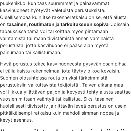
puukehikko, kun taas suuremmat ja painavammat
kasvihuoneet hyötyvät valetuista perustuksista.
Oleellisempaa kuin itse rakenneratkaisu on se, että alusta
on
tasainen, routimaton ja tarkoitukseen sopiva
. Joissain
tapauksissa tämä voi tarkoittaa myös pintamaan
vaihtamista tai maan tiivistämistä ennen varsinaista
perustusta, jotta kasvihuone ei pääse ajan myötä
painumaan tai kallistumaan.
Hyvä perustus tekee kasvihuoneesta pysyvän osan pihaa –
ei väliaikaista rakennelmaa, jota täytyy oikoa keväisin.
Suomen olosuhteissa routa on yksi tärkeimmistä
perustuksiin vaikuttavista tekijöistä . Talven aikana maa
voi liikkua yllättävän paljon ja kevyesti tehty alusta saattaa
vuosien mittaan vääntyä tai kallistua. Siksi tasainen,
huolellisesti tiivistetty ja riittävän leveä perustus on usein
pitkäikäisempi ratkaisu kuin mahdollisimman nopea ja
kevyt asennus.