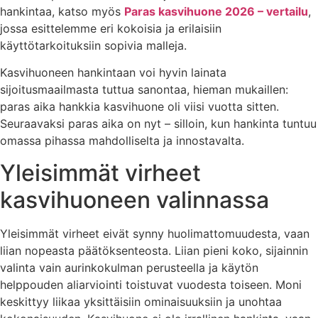
hankintaa, katso myös
Paras kasvihuone 2026 – vertailu
,
jossa esittelemme eri kokoisia ja erilaisiin
käyttötarkoituksiin sopivia malleja.
Kasvihuoneen hankintaan voi hyvin lainata
sijoitusmaailmasta tuttua sanontaa, hieman mukaillen:
paras aika hankkia kasvihuone oli viisi vuotta sitten.
Seuraavaksi paras aika on nyt – silloin, kun hankinta tuntuu
omassa pihassa mahdolliselta ja innostavalta.
Yleisimmät virheet
kasvihuoneen valinnassa
Yleisimmät virheet eivät synny huolimattomuudesta, vaan
liian nopeasta päätöksenteosta. Liian pieni koko, sijainnin
valinta vain aurinkokulman perusteella ja käytön
helppouden aliarviointi toistuvat vuodesta toiseen. Moni
keskittyy liikaa yksittäisiin ominaisuuksiin ja unohtaa