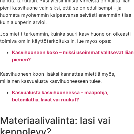
harkita tarkkaan. Yksi yleisimmistä virheistä on valita liian
pieni kasvihuone vain siksi, että se on edullisempi – ja
huomata myöhemmin kaipaavansa selvästi enemmän tilaa
kuin alunperin arvioi.
Jos mietit tarkemmin, kuinka suuri kasvihuone on oikeasti
toimiva omiin käyttötarkoituksiin, lue myös opas:
Kasvihuoneen koko – miksi useimmat
valitsevat liian
pienen?
Kasvihuoneen koon lisäksi kannattaa miettiä myös,
millainen kasvualusta kasvihuoneeseen tulee.
Kasvualusta kasvihuoneessa – maapohja,
betonilattia, lavat vai ruukut?
Materiaalivalinta: lasi vai
kennolevy?