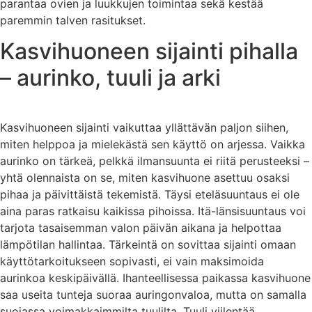
parantaa ovien ja luukkujen toimintaa sekä kestää
paremmin talven rasitukset.
Kasvihuoneen sijainti pihalla
– aurinko, tuuli ja arki
Kasvihuoneen sijainti vaikuttaa yllättävän paljon siihen,
miten helppoa ja mielekästä sen käyttö on arjessa. Vaikka
aurinko on tärkeä, pelkkä ilmansuunta ei riitä perusteeksi –
yhtä olennaista on se, miten kasvihuone asettuu osaksi
pihaa ja päivittäistä tekemistä. Täysi eteläsuuntaus ei ole
aina paras ratkaisu kaikissa pihoissa. Itä-länsisuuntaus voi
tarjota tasaisemman valon päivän aikana ja helpottaa
lämpötilan hallintaa. Tärkeintä on sovittaa sijainti omaan
käyttötarkoitukseen sopivasti, ei vain maksimoida
aurinkoa keskipäivällä. Ihanteellisessa paikassa kasvihuone
saa useita tunteja suoraa auringonvaloa, mutta on samalla
suojassa voimakkaimmilta tuulilta. Tuuli viilentää