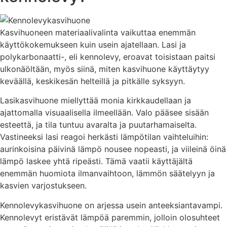
Kasvihuoneen materiaalivalinta vaikuttaa enemmän
käyttökokemukseen kuin usein ajatellaan. Lasi ja
polykarbonaatti-, eli kennolevy, eroavat toisistaan paitsi
ulkonäöltään, myös siinä, miten kasvihuone käyttäytyy
keväällä, keskikesän helteillä ja pitkälle syksyyn.
Lasikasvihuone miellyttää monia kirkkaudellaan ja
ajattomalla visuaalisella ilmeellään. Valo pääsee sisään
esteettä, ja tila tuntuu avaralta ja puutarhamaiselta.
Vastineeksi lasi reagoi herkästi lämpötilan vaihteluihin:
aurinkoisina päivinä lämpö nousee nopeasti, ja viileinä öinä
lämpö laskee yhtä ripeästi. Tämä vaatii käyttäjältä
enemmän huomiota ilmanvaihtoon, lämmön säätelyyn ja
kasvien varjostukseen.
Kennolevykasvihuone on arjessa usein anteeksiantavampi.
Kennolevyt eristävät lämpöä paremmin, jolloin olosuhteet