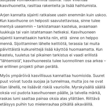
kasvihuonetta, rasittaa rakenteita ja lisää haihtumista.
Arjen kannalta sijainti ratkaisee usein enemmän kuin uskoo.
Kun kasvihuone on helposti saavutettavissa, sinne tulee
mentyä useammin – tarkistamaan kastelua, avaamaan
luukkuja tai vain istahtamaan hetkeksi. Kasvihuoneen
sijaintii kannattaakin harkita niin, että sinne on helppo
mennä. Sijoittaminen lähelle keittiötä, terassia tai muita
päivittäistä kulkureittejä lisää käyttöä huomaamatta. Kun
kastelu, tuuletus tai pikainen tarkistus ei vaadi erillistä
“lähtemistä”, kasvihuoneesta tulee luonnollinen osa arkea –
ei erillinen projekti pihan perällä.
Myös ympäröivä kasvillisuus kannattaa huomioida. Suuret
puut voivat tuoda suojaa ja tunnelmaa, mutta jos ne ovat
liian lähellä, ne lisäävät riskiä vaurioille. Myrskyisällä säällä
oksia voi pudota kasvihuoneen päälle, ja talvella märkä,
raskas lumi saattaa painaa oksia alas yllättäen. Riittävä
etäisyys puihin tuo mielenrauhaa pitkällä aikavälillä.