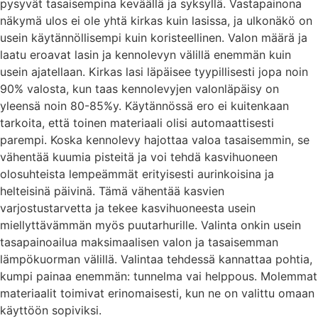
pysyvät tasaisempina keväällä ja syksyllä. Vastapainona
näkymä ulos ei ole yhtä kirkas kuin lasissa, ja ulkonäkö on
usein käytännöllisempi kuin koristeellinen. Valon määrä ja
laatu eroavat lasin ja kennolevyn välillä enemmän kuin
usein ajatellaan. Kirkas lasi läpäisee tyypillisesti jopa noin
90% valosta, kun taas kennolevyjen valonläpäisy on
yleensä noin 80-85%y. Käytännössä ero ei kuitenkaan
tarkoita, että toinen materiaali olisi automaattisesti
parempi. Koska kennolevy hajottaa valoa tasaisemmin, se
vähentää kuumia pisteitä ja voi tehdä kasvihuoneen
olosuhteista lempeämmät erityisesti aurinkoisina ja
helteisinä päivinä. Tämä vähentää kasvien
varjostustarvetta ja tekee kasvihuoneesta usein
miellyttävämmän myös puutarhurille. Valinta onkin usein
tasapainoailua maksimaalisen valon ja tasaisemman
lämpökuorman välillä. Valintaa tehdessä kannattaa pohtia,
kumpi painaa enemmän: tunnelma vai helppous. Molemmat
materiaalit toimivat erinomaisesti, kun ne on valittu omaan
käyttöön sopiviksi.