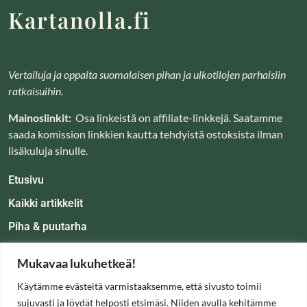
Kartanolla.fi
Vertailuja ja oppaita suomalaisen pihan ja ulkotilojen parhaisiin
ratkaisuihin.
Mainoslinkit:
Osa linkeistä on affiliate-linkkejä. Saatamme
saada komission linkkien kautta tehdyistä ostoksista ilman
lisäkuluja sinulle.
Etusivu
Kaikki artikkelit
Piha & puutarha
Koti & tunnelma
Mukavaa lukuhetkeä!
Oppaat
Käytämme evästeitä varmistaaksemme, että sivusto toimii
Tietoa
sujuvasti ja löydät helposti etsimäsi. Niiden avulla kehitämme