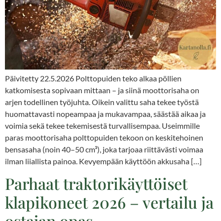
Päivitetty 22.5.2026 Polttopuiden teko alkaa pöllien
katkomisesta sopivaan mittaan – ja siinä moottorisaha on
arjen todellinen työjuhta. Oikein valittu saha tekee työstä
huomattavasti nopeampaa ja mukavampaa, säästää aikaa ja
voimia sekä tekee tekemisestä turvallisempaa. Useimmille
paras moottorisaha polttopuiden tekoon on keskitehoinen
bensasaha (noin 40–50 cm³), joka tarjoaa riittävästi voimaa
ilman liiallista painoa. Kevyempään käyttöön akkusaha […]
Parhaat traktorikäyttöiset
klapikoneet 2026 – vertailu ja
ostajan opas