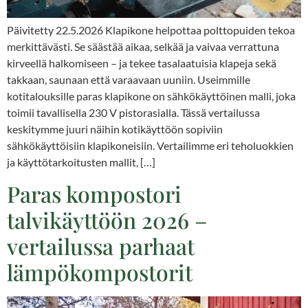
Päivitetty 22.5.2026 Klapikone helpottaa polttopuiden tekoa
merkittävästi. Se säästää aikaa, selkää ja vaivaa verrattuna
kirveellä halkomiseen – ja tekee tasalaatuisia klapeja sekä
takkaan, saunaan että varaavaan uuniin. Useimmille
kotitalouksille paras klapikone on sähkökäyttöinen malli, joka
toimii tavallisella 230 V pistorasialla. Tässä vertailussa
keskitymme juuri näihin kotikäyttöön sopiviin
sähkökäyttöisiin klapikoneisiin. Vertailimme eri teholuokkien
ja käyttötarkoitusten mallit, […]
Paras kompostori
talvikäyttöön 2026 –
vertailussa parhaat
lämpökompostorit