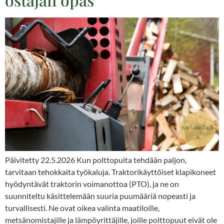
Päivitetty 22.5.2026 Kun polttopuita tehdään paljon,
tarvitaan tehokkaita työkaluja. Traktorikäyttöiset klapikoneet
hyödyntävät traktorin voimanottoa (PTO), ja ne on
suunniteltu käsittelemään suuria puumääriä nopeasti ja
turvallisesti. Ne ovat oikea valinta maatiloille,
metsänomistajille ja lämpöyrittäjille, joille polttopuut eivät ole