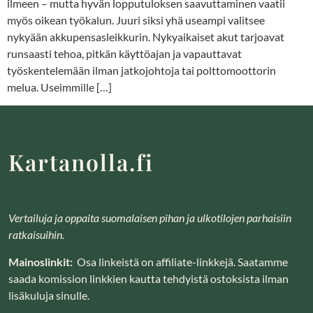
ilmeen – mutta hyvän lopputuloksen saavuttaminen vaatii
myös oikean työkalun. Juuri siksi yhä useampi valitsee
nykyään akkupensasleikkurin. Nykyaikaiset akut tarjoavat
runsaasti tehoa, pitkän käyttöajan ja vapauttavat
työskentelemään ilman jatkojohtoja tai polttomoottorin
melua. Useimmille […]
Kartanolla.fi
Vertailuja ja oppaita suomalaisen pihan ja ulkotilojen parhaisiin
ratkaisuihin.
Mainoslinkit:
Osa linkeistä on affiliate-linkkejä. Saatamme
saada komission linkkien kautta tehdyistä ostoksista ilman
lisäkuluja sinulle.