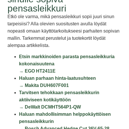
pensasleikkuri
Etkö ole varma, mikä pensasleikkuri sopii juuri sinun
tarpeisiisi? Alla olevien suositusten avulla löydät
nopeasti omaan käyttötarkoitukseesi parhaiten sopivan
mallin. Tarkemmat perustelut ja tuotekortit löydät
alempaa artikkelista.
Etsin markkinoiden parasta pensasleikkuria
kokonaisuutena
→
EGO HT2411E
Haluan parhaan hinta-laatusuhteen
→
Makita DUH607F001
Tarvitsen tehokkaan pensasleikkurin
aktiiviseen kotikäyttöön
→
DeWalt DCMHT564P1-QW
Haluan mahdollisimman helppokäyttöisen
pensasleikkurin
→
Bosch Advanced Hedge Cut 36V-65-28