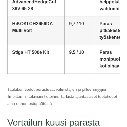
AdvancedHedgeCut
helppokäytt
36V-65-28
vaihtoehto
HiKOKI CH3656DA
9,7 / 10
Paras
Multi Volt
pitkäkestois
työskentely
Stiga HT 500e Kit
9,5 / 10
Paras
monipuolise
kotipihaan
Taulukon tiedot perustuvat valmistajien ja jälleenmyyjien
ilmoittamiin teknisiin tietoihin. Tarkista ajantasaiset tuotetiedot
aina ennen ostopäätöstä.
Vertailun kuusi parasta