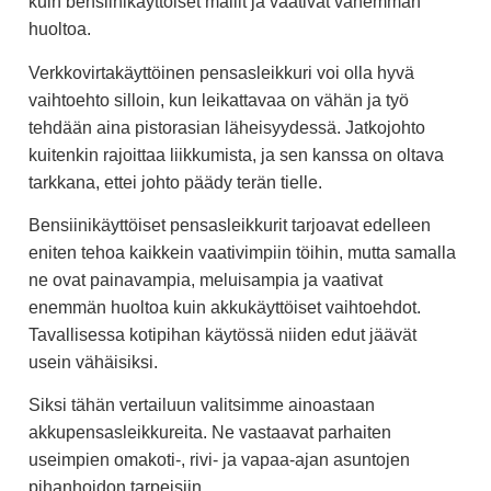
kuin bensiinikäyttöiset mallit ja vaativat vähemmän
huoltoa.
Verkkovirtakäyttöinen pensasleikkuri voi olla hyvä
vaihtoehto silloin, kun leikattavaa on vähän ja työ
tehdään aina pistorasian läheisyydessä. Jatkojohto
kuitenkin rajoittaa liikkumista, ja sen kanssa on oltava
tarkkana, ettei johto päädy terän tielle.
Bensiinikäyttöiset pensasleikkurit tarjoavat edelleen
eniten tehoa kaikkein vaativimpiin töihin, mutta samalla
ne ovat painavampia, meluisampia ja vaativat
enemmän huoltoa kuin akkukäyttöiset vaihtoehdot.
Tavallisessa kotipihan käytössä niiden edut jäävät
usein vähäisiksi.
Siksi tähän vertailuun valitsimme ainoastaan
akkupensasleikkureita. Ne vastaavat parhaiten
useimpien omakoti-, rivi- ja vapaa-ajan asuntojen
pihanhoidon tarpeisiin.