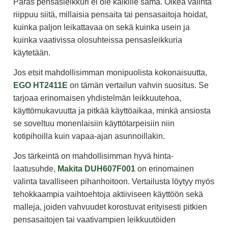
Paras pensasleikkuri ei ole kaikille sama. Oikea valinta
riippuu siitä, millaisia pensaita tai pensasaitoja hoidat,
kuinka paljon leikattavaa on sekä kuinka usein ja
kuinka vaativissa olosuhteissa pensasleikkuria
käytetään.
Jos etsit mahdollisimman monipuolista kokonaisuutta,
EGO HT2411E
on tämän vertailun vahvin suositus. Se
tarjoaa erinomaisen yhdistelmän leikkuutehoa,
käyttömukavuutta ja pitkää käyttöaikaa, minkä ansiosta
se soveltuu monenlaisiin käyttötarpeisiin niin
kotipihoilla kuin vapaa-ajan asunnoillakin.
Jos tärkeintä on mahdollisimman hyvä hinta-
laatusuhde,
Makita DUH607F001
on erinomainen
valinta tavalliseen pihanhoitoon. Vertailusta löytyy myös
tehokkaampia vaihtoehtoja aktiiviseen käyttöön sekä
malleja, joiden vahvuudet korostuvat erityisesti pitkien
pensasaitojen tai vaativampien leikkuutöiden