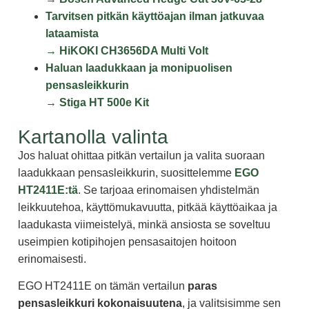
Tarvitsen pitkän käyttöajan ilman jatkuvaa
lataamista
→
HiKOKI CH3656DA Multi Volt
Haluan laadukkaan ja monipuolisen
pensasleikkurin
→
Stiga HT 500e Kit
Kartanolla valinta
Jos haluat ohittaa pitkän vertailun ja valita suoraan
laadukkaan pensasleikkurin, suosittelemme
EGO
HT2411E:tä
. Se tarjoaa erinomaisen yhdistelmän
leikkuutehoa, käyttömukavuutta, pitkää käyttöaikaa ja
laadukasta viimeistelyä, minkä ansiosta se soveltuu
useimpien kotipihojen pensasaitojen hoitoon
erinomaisesti.
EGO HT2411E on tämän vertailun
paras
pensasleikkuri kokonaisuutena
, ja valitsisimme sen