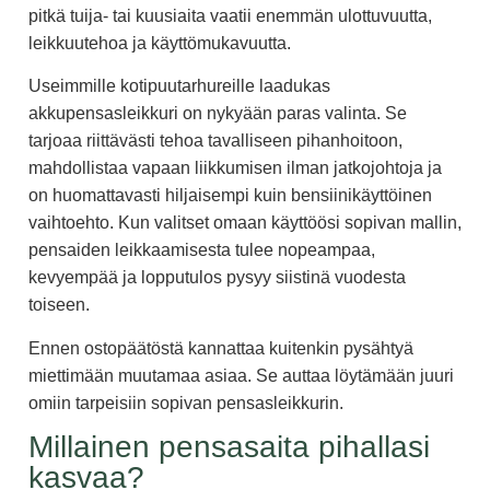
pitkä tuija- tai kuusiaita vaatii enemmän ulottuvuutta,
leikkuutehoa ja käyttömukavuutta.
Useimmille kotipuutarhureille laadukas
akkupensasleikkuri on nykyään paras valinta. Se
tarjoaa riittävästi tehoa tavalliseen pihanhoitoon,
mahdollistaa vapaan liikkumisen ilman jatkojohtoja ja
on huomattavasti hiljaisempi kuin bensiinikäyttöinen
vaihtoehto. Kun valitset omaan käyttöösi sopivan mallin,
pensaiden leikkaamisesta tulee nopeampaa,
kevyempää ja lopputulos pysyy siistinä vuodesta
toiseen.
Ennen ostopäätöstä kannattaa kuitenkin pysähtyä
miettimään muutamaa asiaa. Se auttaa löytämään juuri
omiin tarpeisiin sopivan pensasleikkurin.
Millainen pensasaita pihallasi
kasvaa?