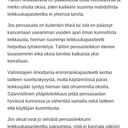
melko ohuita oksia, joten kaikkein suurinta mahdollista
leikkuukapasiteettia ei yleensä tarvita.
Jos pensasaita on kuitenkin tiheä tai sitä on päässyt
kasvamaan useamman vuoden ajan ilman kunnollista
leikkausta, hieman suurempi leikkuukapasiteetti
helpottaa työskentelyä. Tällöin pensasleikkuri etenee
tasaisemmin eikä oksia tarvitse katkaista yksi
kerrallaan.
Valmistajien ilmoittama enimmäiskapasiteetti kertoo
laitteen suorituskyvystä, mutta käytännössä paras
leikkuujälki syntyy hieman tätä ohuemmilla oksilla.
Säännöllinen ylläpitoleikkaus pitää pensasaidan
hyvässä kunnossa ja vähentää samalla sekä laitteen
että käyttäjän kuormitusta.
Jos oksat ovat jo selvästi pensasleikkurin
leikkuukapasiteettia paksumpia, niitä ei kannata väkisin