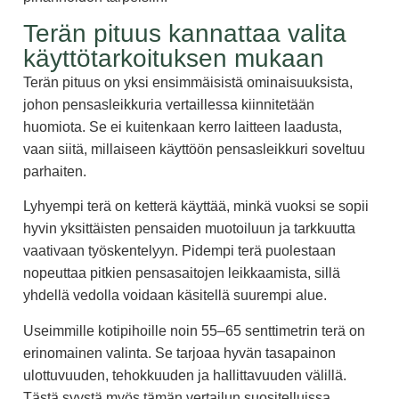
Terän pituus kannattaa valita
käyttötarkoituksen mukaan
Terän pituus on yksi ensimmäisistä ominaisuuksista,
johon pensasleikkuria vertaillessa kiinnitetään
huomiota. Se ei kuitenkaan kerro laitteen laadusta,
vaan siitä, millaiseen käyttöön pensasleikkuri soveltuu
parhaiten.
Lyhyempi terä on ketterä käyttää, minkä vuoksi se sopii
hyvin yksittäisten pensaiden muotoiluun ja tarkkuutta
vaativaan työskentelyyn. Pidempi terä puolestaan
nopeuttaa pitkien pensasaitojen leikkaamista, sillä
yhdellä vedolla voidaan käsitellä suurempi alue.
Useimmille kotipihoille noin 55–65 senttimetrin terä on
erinomainen valinta. Se tarjoaa hyvän tasapainon
ulottuvuuden, tehokkuuden ja hallittavuuden välillä.
Tästä syystä myös tämän vertailun suositelluissa