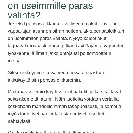
on useimmille paras
valinta?
Jos etsit pensasleikkuria tavallisen omakoti-, rivi- tai
vapaa-ajan asunnon pihan hoitoon, akkupensasleikkuri
on useimmiten paras valinta. Nykyaikaiset akut
tarjoavat runsaasti tehoa, pitkän käyttöajan ja vapauden
työskennellä ilman jatkojohtoja tai polttomoottorin
melua.
Siksi keskitymme tässä vertailussa ainoastaan
akkukäyttöisiin pensasleikkureihin.
Mukana ovat vain käyttövalmiit paketit, jotka sisältävät
sekä akun että laturin. Näin tuotteita voidaan vertailla
keskenään mahdollisimman tasapuolisesti, ja samalla
myös todelliset hankintakustannukset ovat heti
nähtävissä.
Vaikka markkinoilla on myös pitkävartisia,