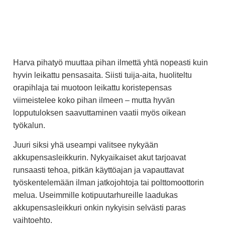
Harva pihatyö muuttaa pihan ilmettä yhtä nopeasti kuin
hyvin leikattu pensasaita. Siisti tuija-aita, huoliteltu
orapihlaja tai muotoon leikattu koristepensas
viimeistelee koko pihan ilmeen – mutta hyvän
lopputuloksen saavuttaminen vaatii myös oikean
työkalun.
Juuri siksi yhä useampi valitsee nykyään
akkupensasleikkurin. Nykyaikaiset akut tarjoavat
runsaasti tehoa, pitkän käyttöajan ja vapauttavat
työskentelemään ilman jatkojohtoja tai polttomoottorin
melua. Useimmille kotipuutarhureille laadukas
akkupensasleikkuri onkin nykyisin selvästi paras
vaihtoehto.