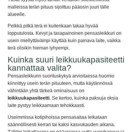
malleissa terän pituus sijoittuu pääosin juuri tälle
alueelle.
Pelkkä pitkä terä ei kuitenkaan takaa hyvää
lopputulosta. Kevyt ja tasapainoinen pensasleikkuri on
usein miellyttävämpi käyttää kuin painava laite, vaikka
terä olisikin hieman lyhyempi.
Kuinka suuri leikkuukapasiteetti
kannattaa valita?
Pensasleikkurin suorituskykyä arvioitaessa huomio
kiinnittyy usein terän pituuteen, mutta käytännössä
vähintään yhtä tärkeä ominaisuus on
leikkuukapasiteetti
. Se kertoo, kuinka paksuja oksia
laite pystyy leikkaamaan tehokkaasti.
Useimmissa kotipihoissa pensasaitaa leikataan
säännöllisesti kerran tai kaksi kasvukauden aikana.
Tällöin leikattavana on pääasiassa uutta vuosikasvua ja