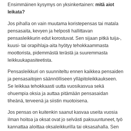
Ensimmäinen kysymys on yksinkertainen:
mitä aiot
leikata?
Jos pihalla on vain muutama koristepensas tai matala
pensasaita, kevyen ja helposti hallittavan
pensasleikkurin edut korostuvat. Sen sijaan pitkä tuija-,
kuusi- tai orapihlaja-aita hyötyy tehokkaammasta
moottorista, pidemmästä terästä ja suuremmasta
leikkuukapasiteetista.
Pensasleikkuri on suunniteltu ennen kaikkea pensaiden
ja pensasaitojen säännölliseen ylläpitoleikkaukseen.
Se leikkaa tehokkaasti uutta vuosikasvua sekä
ohuempia oksia ja auttaa pitämään pensasaidan
tiheänä, terveenä ja siistin muotoisena.
Jos pensas on kuitenkin saanut kasvaa useita vuosia
ilman hoitoa ja oksat ovat jo selvästi paksuuntuneet, työ
kannattaa aloittaa oksaleikkurilla tai oksasahalla. Sen