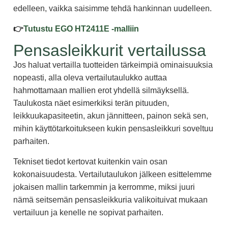
edelleen, vaikka saisimme tehdä hankinnan uudelleen.
👉
Tutustu EGO HT2411E -malliin
Pensasleikkurit vertailussa
Jos haluat vertailla tuotteiden tärkeimpiä ominaisuuksia
nopeasti, alla oleva vertailutaulukko auttaa
hahmottamaan mallien erot yhdellä silmäyksellä.
Taulukosta näet esimerkiksi terän pituuden,
leikkuukapasiteetin, akun jännitteen, painon sekä sen,
mihin käyttötarkoitukseen kukin pensasleikkuri soveltuu
parhaiten.
Tekniset tiedot kertovat kuitenkin vain osan
kokonaisuudesta. Vertailutaulukon jälkeen esittelemme
jokaisen mallin tarkemmin ja kerromme, miksi juuri
nämä seitsemän pensasleikkuria valikoituivat mukaan
vertailuun ja kenelle ne sopivat parhaiten.