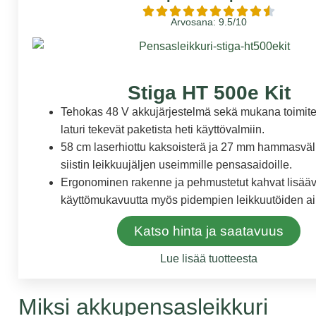
Arvosana: 9.5/10
Stiga HT 500e Kit
Tehokas 48 V akkujärjestelmä sekä mukana toimitet
laturi tekevät paketista heti käyttövalmiin.
58 cm laserhiottu kaksoisterä ja 27 mm hammasväl
siistin leikkuujäljen useimmille pensasaidoille.
Ergonominen rakenne ja pehmustetut kahvat lisääv
käyttömukavuutta myös pidempien leikkuutöiden a
Katso hinta ja saatavuus
Lue lisää tuotteesta
Miksi akkupensasleikkuri