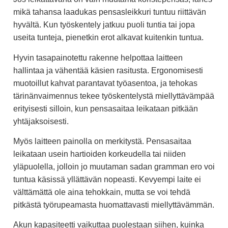
mikä tahansa laadukas pensasleikkuri tuntuu riittävän
hyvältä. Kun työskentely jatkuu puoli tuntia tai jopa
useita tunteja, pienetkin erot alkavat kuitenkin tuntua.
Hyvin tasapainotettu rakenne helpottaa laitteen
hallintaa ja vähentää käsien rasitusta. Ergonomisesti
muotoillut kahvat parantavat työasentoa, ja tehokas
tärinänvaimennus tekee työskentelystä miellyttävämpää
erityisesti silloin, kun pensasaitaa leikataan pitkään
yhtäjaksoisesti.
Myös laitteen painolla on merkitystä. Pensasaitaa
leikataan usein hartioiden korkeudella tai niiden
yläpuolella, jolloin jo muutaman sadan gramman ero voi
tuntua käsissä yllättävän nopeasti. Kevyempi laite ei
välttämättä ole aina tehokkain, mutta se voi tehdä
pitkästä työrupeamasta huomattavasti miellyttävämmän.
Akun kapasiteetti vaikuttaa puolestaan siihen, kuinka