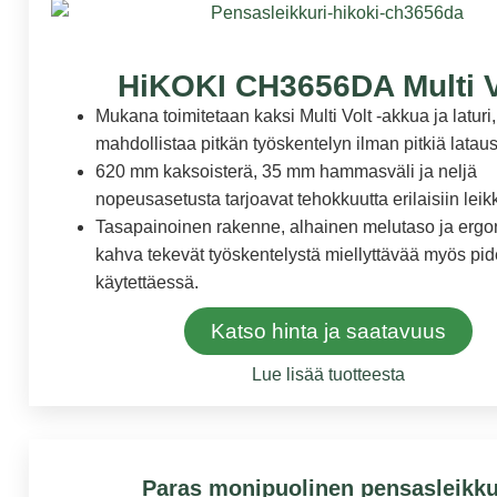
HiKOKI CH3656DA Multi V
Mukana toimitetaan kaksi Multi Volt -akkua ja laturi
mahdollistaa pitkän työskentelyn ilman pitkiä latau
620 mm kaksoisterä, 35 mm hammasväli ja neljä
nopeusasetusta tarjoavat tehokkuutta erilaisiin leik
Tasapainoinen rakenne, alhainen melutaso ja erg
kahva tekevät työskentelystä miellyttävää myös p
käytettäessä.
Katso hinta ja saatavuus
Lue lisää tuotteesta
Paras monipuolinen pensasleikku