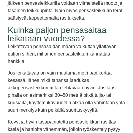
jälkeen pensasleikkurilla voidaan viimeistellä muoto ja
tasainen leikkuupinta. Näin myös pensasleikkurin terät
säästyvät tarpeettomalta rasitukselta.
Kuinka paljon pensasaitaa
leikataan vuodessa?
Leikattavan pensasaidan määrä vaikuttaa yllättävän
paljon siihen, millainen pensasleikkuri kannattaa
hankkia.
Jos leikattavaa on vain muutama metri pari kertaa
kesässä, lähes mikä tahansa laadukas
akkupensasleikkuri riittää tehtävään hyvin. Jos taas
pihalla on esimerkiksi 30–50 metriä pitkä tuija- tai
kuusiaita, käyttömukavuudella alkaa olla vähintään yhtä
suuri merkitys kuin pelkällä suorituskyvyllä.
Kevyt ja hyvin tasapainotettu pensasleikkuri rasittaa
käsiä ja hartioita vähemmän, jolloin työskentely pysyy