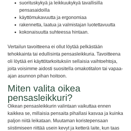
suorituskykyä ja leikkuukykyä tavallisilla
pensasaidoilla
käyttömukavuutta ja ergonomiaa
rakennetta, laatua ja valmistajan luotettavuutta
kokonaisuutta suhteessa hintaan.
Vertailun tavoitteena ei ollut löytää pelkästään
tehokkainta tai edullisinta pensasleikkuria. Tavoitteena
oli löytää eri käyttötarkoituksiin sellaisia vaihtoehtoja,
joita voisimme aidosti suositella omakotitalon tai vapaa-
ajan asunnon pihan hoitoon.
Miten valita oikea
pensasleikkuri?
Oikean pensasleikkurin valintaan vaikuttaa ennen
kaikkea se, millaisia pensaita pihallasi kasvaa ja kuinka
paljon niitä leikataan. Muutaman koristepensaan
siistimiseen riittää usein kevyt ja ketterä laite, kun taas