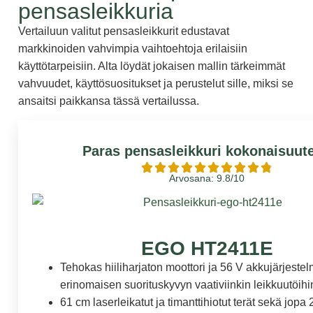
pensasleikkuria
Vertailuun valitut pensasleikkurit edustavat
markkinoiden vahvimpia vaihtoehtoja erilaisiin
käyttötarpeisiin. Alta löydät jokaisen mallin tärkeimmät
vahvuudet, käyttösuositukset ja perustelut sille, miksi se
ansaitsi paikkansa tässä vertailussa.
Paras pensasleikkuri kokonaisuut
Arvosana: 9.8/10
EGO HT2411E
Tehokas hiiliharjaton moottori ja 56 V akkujärjestel
erinomaisen suorituskyvyn vaativiinkin leikkuutöihi
61 cm laserleikatut ja timanttihiotut terät sekä jop