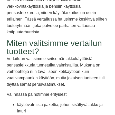
verkkovirtakäyttöisiä ja bensiinikäyttöisiä
pensasleikkureita, niiden käyttötarkoitus on usein
erilainen. Tässä vertailussa halusimme keskittyä siihen
tuoteryhmään, joka palvelee parhaiten valtaosaa
kotipuutarhureista.
Miten valitsimme vertailun
tuotteet?
Vertailuun valitsimme seitsemän akkukäyttöistä
pensasleikkuria tunnetuilta valmistajilta. Mukana on
vaihtoehtoja niin tavalliseen kotikäyttöön kuin
vaativampaankin käyttöön, mutta jokaisen tuotteen tuli
täyttää samat perusvaatimukset.
Valinnassa painotimme erityisesti:
käyttövalmista pakettia, johon sisältyvät akku ja
laturi