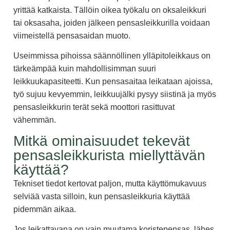
yrittää katkaista. Tällöin oikea työkalu on oksaleikkuri
tai oksasaha, joiden jälkeen pensasleikkurilla voidaan
viimeistellä pensasaidan muoto.
Useimmissa pihoissa säännöllinen ylläpitoleikkaus on
tärkeämpää kuin mahdollisimman suuri
leikkuukapasiteetti. Kun pensasaitaa leikataan ajoissa,
työ sujuu kevyemmin, leikkuujälki pysyy siistinä ja myös
pensasleikkurin terät sekä moottori rasittuvat
vähemmän.
Mitkä ominaisuudet tekevät
pensasleikkurista miellyttävän
käyttää?
Tekniset tiedot kertovat paljon, mutta käyttömukavuus
selviää vasta silloin, kun pensasleikkuria käyttää
pidemmän aikaa.
Jos leikattavana on vain muutama koristepensas, lähes