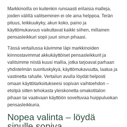
Markkinoilla on kuitenkin runsaasti erilaisia malleja,
joiden välillä valitseminen ei ole aina helppoa. Terän
pituus, leikkuukyky, akun koko, paino ja
käyttömukavuus vaikuttavat kaikki siihen, millainen
pensasleikkuri sopii juuri sinun pihaasi.
Tässä vertailussa kävimme läpi markkinoiden
kiinnostavimmat akkukäyttöiset pensasleikkurit ja
valitsimme niistä kuusi mallia, jotka tarjoavat parhaan
yhdistelmän suorituskykyä, käyttömukavuutta, laatua ja
vastinetta rahalle. Vertailun avulla löydät helposti
omaan käyttötarkoitukseesi sopivan vaihtoehdon –
etsitpä sitten tehokasta yleiskonetta omakotitalon
pihaan tai vaativaan käyttöön soveltuvaa huippuluokan
pensasleikkuria.
Nopea valinta – löydä
sinulle sopiva