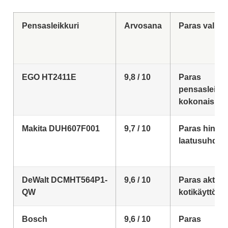
Pensasleikkuri
Arvosana
Paras valint
EGO HT2411E
9,8 / 10
Paras
pensasleikku
kokonaisuut
Makita DUH607F001
9,7 / 10
Paras hinta-
laatusuhde
DeWalt DCMHT564P1-
9,6 / 10
Paras aktiiv
QW
kotikäyttöön
Bosch
9,6 / 10
Paras