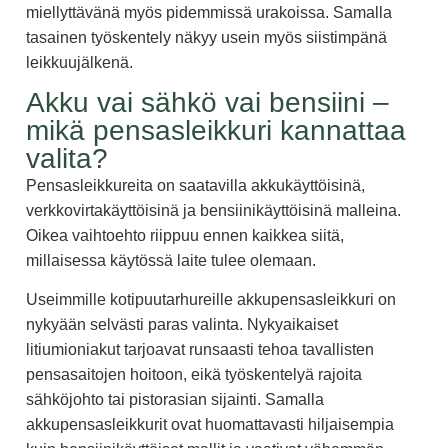
miellyttävänä myös pidemmissä urakoissa. Samalla
tasainen työskentely näkyy usein myös siistimpänä
leikkuujälkenä.
Akku vai sähkö vai bensiini –
mikä pensasleikkuri kannattaa
valita?
Pensasleikkureita on saatavilla akkukäyttöisinä,
verkkovirtakäyttöisinä ja bensiinikäyttöisinä malleina.
Oikea vaihtoehto riippuu ennen kaikkea siitä,
millaisessa käytössä laite tulee olemaan.
Useimmille kotipuutarhureille akkupensasleikkuri on
nykyään selvästi paras valinta. Nykyaikaiset
litiumioniakut tarjoavat runsaasti tehoa tavallisten
pensasaitojen hoitoon, eikä työskentelyä rajoita
sähköjohto tai pistorasian sijainti. Samalla
akkupensasleikkurit ovat huomattavasti hiljaisempia