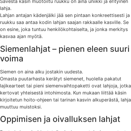
Savesta käsin muotoiltu ruukku on aina uniikki ja erityinen
lahja.
Lahjan antajan kädenjälki jää sen pintaan konkreettisesti ja
ruukku saa antaa kodin lahjan saajan rakkaalle kasville. Se
on esine, joka tuntuu henkilökohtaiselta, ja jonka merkitys
kasvaa ajan myötä.
Siemenlahjat – pienen eleen suuri
voima
Siemen on aina alku jostakin uudesta.
Omasta puutarhasta kerätyt siemenet, huolella pakatut
lajikearteet tai pieni siemenvaihtopaketti ovat lahjoja, jotka
kertovat yhteisestä intohimosta. Kun mukaan liittää käsin
kirjoitetun hoito-ohjeen tai tarinan kasvin alkuperästä, lahja
muuttuu muistoksi.
Oppimisen ja oivalluksen lahjat