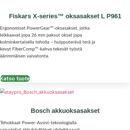
Fiskars X-series™ oksasakset L P961
Ergonomiset PowerGear™-oksasakset, jotka
leikkaavat jopa 26 mm paksut oksat jopa
kolminkertaisella teholla – huipputerävä terä ja
kevyt FiberComp™-kahva tekevät työstä
äärimmäisen vaivatonta.
Katso tuote
Bosch akkuoksasakset
Tehokkaat Power-Assist-teknologialla
varustetut akkukäyttöiset ohileikkaavat