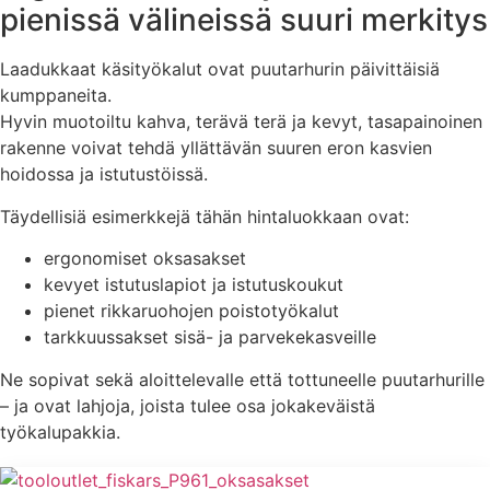
pienissä välineissä suuri merkitys
Laadukkaat käsityökalut ovat puutarhurin päivittäisiä
kumppaneita.
Hyvin muotoiltu kahva, terävä terä ja kevyt, tasapainoinen
rakenne voivat tehdä yllättävän suuren eron kasvien
hoidossa ja istutustöissä.
Täydellisiä esimerkkejä tähän hintaluokkaan ovat:
ergonomiset oksasakset
kevyet istutuslapiot ja istutuskoukut
pienet rikkaruohojen poistotyökalut
tarkkuussakset sisä- ja parvekekasveille
Ne sopivat sekä aloittelevalle että tottuneelle puutarhurille
– ja ovat lahjoja, joista tulee osa jokakeväistä
työkalupakkia.