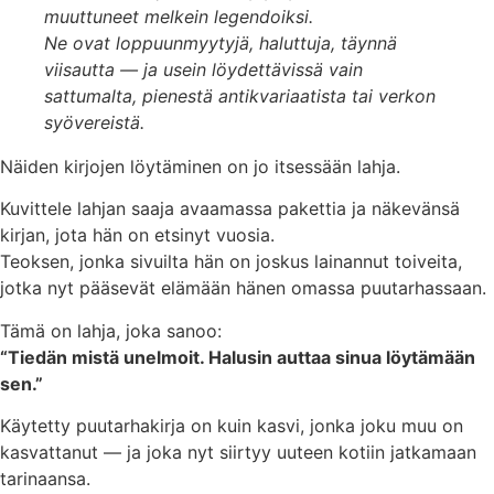
muuttuneet melkein legendoiksi.
Ne ovat loppuunmyytyjä, haluttuja, täynnä
viisautta — ja usein löydettävissä vain
sattumalta, pienestä antikvariaatista tai verkon
syövereistä.
Näiden kirjojen löytäminen on jo itsessään lahja.
Kuvittele lahjan saaja avaamassa pakettia ja näkevänsä
kirjan, jota hän on etsinyt vuosia.
Teoksen, jonka sivuilta hän on joskus lainannut toiveita,
jotka nyt pääsevät elämään hänen omassa puutarhassaan.
Tämä on lahja, joka sanoo:
“Tiedän mistä unelmoit. Halusin auttaa sinua löytämään
sen.”
Käytetty puutarhakirja on kuin kasvi, jonka joku muu on
kasvattanut — ja joka nyt siirtyy uuteen kotiin jatkamaan
tarinaansa.