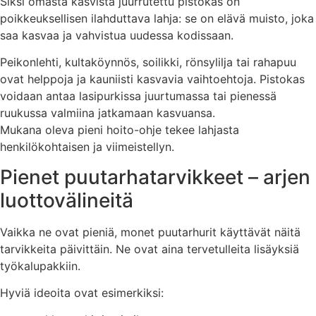
Siksi omasta kasvista juurrutettu pistokas on
poikkeuksellisen ilahduttava lahja: se on elävä muisto, joka
saa kasvaa ja vahvistua uudessa kodissaan.
Peikonlehti, kultaköynnös, soilikki, rönsylilja tai rahapuu
ovat helppoja ja kauniisti kasvavia vaihtoehtoja. Pistokas
voidaan antaa lasipurkissa juurtumassa tai pienessä
ruukussa valmiina jatkamaan kasvuansa.
Mukana oleva pieni hoito-ohje tekee lahjasta
henkilökohtaisen ja viimeistellyn.
Pienet puutarhatarvikkeet – arjen
luottovälineitä
Vaikka ne ovat pieniä, monet puutarhurit käyttävät näitä
tarvikkeita päivittäin. Ne ovat aina tervetulleita lisäyksiä
työkalupakkiin.
Hyviä ideoita ovat esimerkiksi: