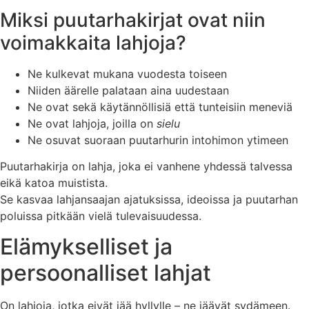
Miksi puutarhakirjat ovat niin
voimakkaita lahjoja?
Ne kulkevat mukana vuodesta toiseen
Niiden äärelle palataan aina uudestaan
Ne ovat sekä käytännöllisiä että tunteisiin meneviä
Ne ovat lahjoja, joilla on
sielu
Ne osuvat suoraan puutarhurin intohimon ytimeen
Puutarhakirja on lahja, joka ei vanhene yhdessä talvessa
eikä katoa muistista.
Se kasvaa lahjansaajan ajatuksissa, ideoissa ja puutarhan
poluissa pitkään vielä tulevaisuudessa.
Elämykselliset ja
persoonalliset lahjat
On lahjoja, jotka eivät jää hyllylle – ne jäävät sydämeen.