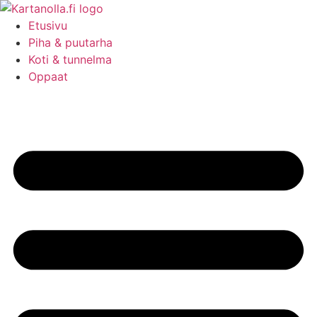
Mene
sisältöön
Etusivu
Piha & puutarha
Koti & tunnelma
Oppaat