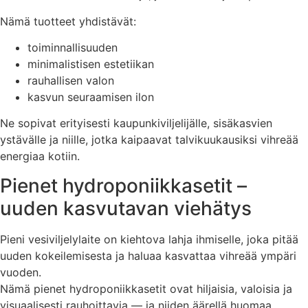
Nämä tuotteet yhdistävät:
toiminnallisuuden
minimalistisen estetiikan
rauhallisen valon
kasvun seuraamisen ilon
Ne sopivat erityisesti kaupunkiviljelijälle, sisäkasvien
ystävälle ja niille, jotka kaipaavat talvikuukausiksi vihreää
energiaa kotiin.
Pienet hydroponiikkasetit –
uuden kasvutavan viehätys
Pieni vesiviljelylaite on kiehtova lahja ihmiselle, joka pitää
uuden kokeilemisesta ja haluaa kasvattaa vihreää ympäri
vuoden.
Nämä pienet hydroponiikkasetit ovat hiljaisia, valoisia ja
visuaalisesti rauhoittavia — ja niiden äärellä huomaa