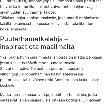
Puutarhakurssi, sidontatyöpaja, kompostoinnin perusteet
tai vaikka keramiikan alkeet voivat antaa lahjan saajalle
aivan uuden suunnan tai taidon.
Tällaiset lahjat sopivat ihmiselle, joka nauttii oppimisesta,
käsillä tekemisestä ja uusien kasvien tai tekniikoiden
kokeilemisesta.
Puutarhamatkalahja –
inspiraatiota maailmalta
Yksi puutarhurin suurimmista lahjoista on matka paikkaan,
jossa kasvit heräävät eloon uudella tavalla.
Se voi olla päivä Tukholman puutarhamessuilla,
viikonloppu Kööpenhaminan kasvitieteellisessä
puutarhassa tai keväinen retki Amsterdamin kukkaloiston
keskelle.
Matka tuo mukanaan värejä, ideoita ja tunnelmia, jotka
seuraavat lahjan saajaa vielä pitkään kotiinpaluun jälkeen.