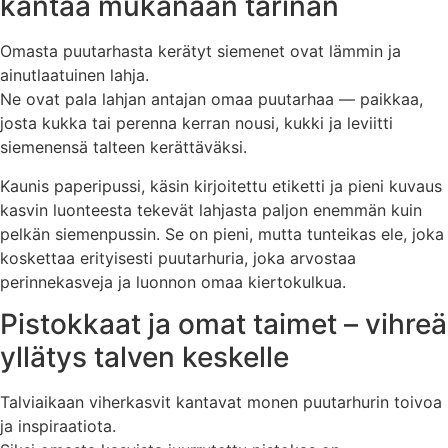
kantaa mukanaan tarinan
Omasta puutarhasta kerätyt siemenet ovat lämmin ja
ainutlaatuinen lahja.
Ne ovat pala lahjan antajan omaa puutarhaa — paikkaa,
josta kukka tai perenna kerran nousi, kukki ja leviitti
siemenensä talteen kerättäväksi.
Kaunis paperipussi, käsin kirjoitettu etiketti ja pieni kuvaus
kasvin luonteesta tekevät lahjasta paljon enemmän kuin
pelkän siemenpussin. Se on pieni, mutta tunteikas ele, joka
koskettaa erityisesti puutarhuria, joka arvostaa
perinnekasveja ja luonnon omaa kiertokulkua.
Pistokkaat ja omat taimet – vihreä
yllätys talven keskelle
Talviaikaan viherkasvit kantavat monen puutarhurin toivoa
ja inspiraatiota.