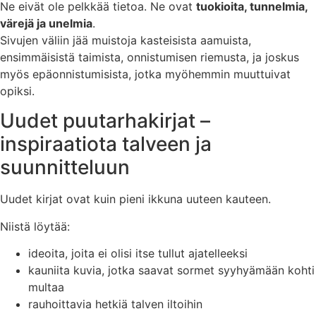
Ne eivät ole pelkkää tietoa. Ne ovat
tuokioita, tunnelmia,
värejä ja unelmia
.
Sivujen väliin jää muistoja kasteisista aamuista,
ensimmäisistä taimista, onnistumisen riemusta, ja joskus
myös epäonnistumisista, jotka myöhemmin muuttuivat
opiksi.
Uudet puutarhakirjat –
inspiraatiota talveen ja
suunnitteluun
Uudet kirjat ovat kuin pieni ikkuna uuteen kauteen.
Niistä löytää:
ideoita, joita ei olisi itse tullut ajatelleeksi
kauniita kuvia, jotka saavat sormet syyhyämään kohti
multaa
rauhoittavia hetkiä talven iltoihin