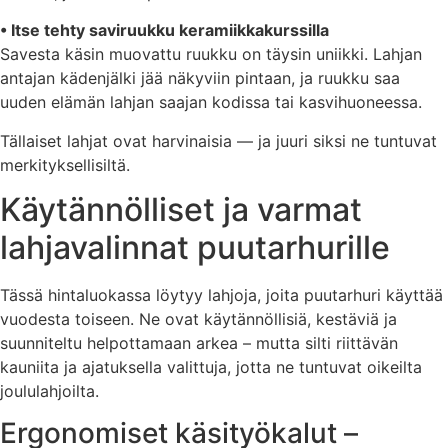
• Itse tehty saviruukku keramiikkakurssilla
Savesta käsin muovattu ruukku on täysin uniikki. Lahjan
antajan kädenjälki jää näkyviin pintaan, ja ruukku saa
uuden elämän lahjan saajan kodissa tai kasvihuoneessa.
Tällaiset lahjat ovat harvinaisia — ja juuri siksi ne tuntuvat
merkityksellisiltä.
Käytännölliset ja varmat
lahjavalinnat puutarhurille
Tässä hintaluokassa löytyy lahjoja, joita puutarhuri käyttää
vuodesta toiseen. Ne ovat käytännöllisiä, kestäviä ja
suunniteltu helpottamaan arkea – mutta silti riittävän
kauniita ja ajatuksella valittuja, jotta ne tuntuvat oikeilta
joululahjoilta.
Ergonomiset käsityökalut –