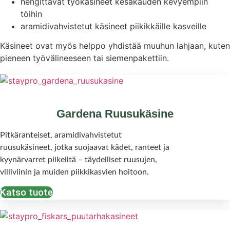
hengittävät työkäsineet kesäkauden kevyempiin
töihin
aramidivahvistetut käsineet piikikkäille kasveille
Käsineet ovat myös helppo yhdistää muuhun lahjaan, kuten
pieneen työvälineeseen tai siemenpakettiin.
Gardena Ruusukäsine
Pitkäranteiset, aramidivahvistetut
ruusukäsineet, jotka suojaavat kädet, ranteet ja
kyynärvarret piikeiltä – täydelliset ruusujen,
villiviinin ja muiden piikkikasvien hoitoon.
Katso tuote