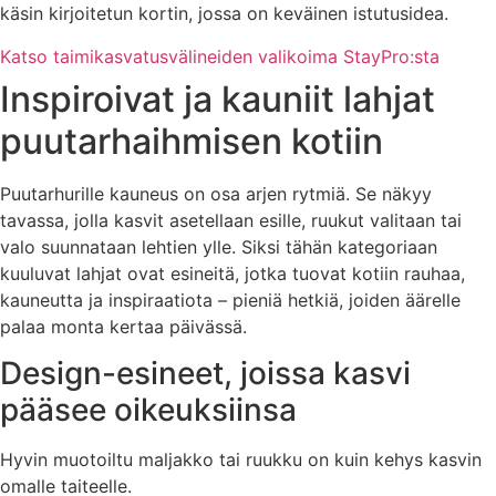
käsin kirjoitetun kortin, jossa on keväinen istutusidea.
Katso taimikasvatusvälineiden valikoima StayPro:sta
Inspiroivat ja kauniit lahjat
puutarhaihmisen kotiin
Puutarhurille kauneus on osa arjen rytmiä. Se näkyy
tavassa, jolla kasvit asetellaan esille, ruukut valitaan tai
valo suunnataan lehtien ylle. Siksi tähän kategoriaan
kuuluvat lahjat ovat esineitä, jotka tuovat kotiin rauhaa,
kauneutta ja inspiraatiota – pieniä hetkiä, joiden äärelle
palaa monta kertaa päivässä.
Design-esineet, joissa kasvi
pääsee oikeuksiinsa
Hyvin muotoiltu maljakko tai ruukku on kuin kehys kasvin
omalle taiteelle.