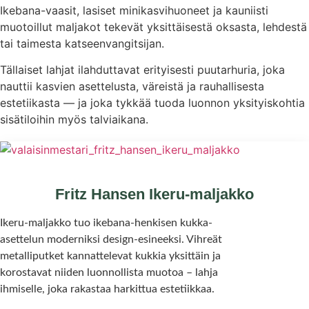
Ikebana-vaasit, lasiset minikasvihuoneet ja kauniisti
muotoillut maljakot tekevät yksittäisestä oksasta, lehdestä
tai taimesta katseenvangitsijan.
Tällaiset lahjat ilahduttavat erityisesti puutarhuria, joka
nauttii kasvien asettelusta, väreistä ja rauhallisesta
estetiikasta — ja joka tykkää tuoda luonnon yksityiskohtia
sisätiloihin myös talviaikana.
Fritz Hansen Ikeru-maljakko
Ikeru-maljakko tuo ikebana-henkisen kukka-
asettelun moderniksi design-esineeksi. Vihreät
metalliputket kannattelevat kukkia yksittäin ja
korostavat niiden luonnollista muotoa – lahja
ihmiselle, joka rakastaa harkittua estetiikkaa.