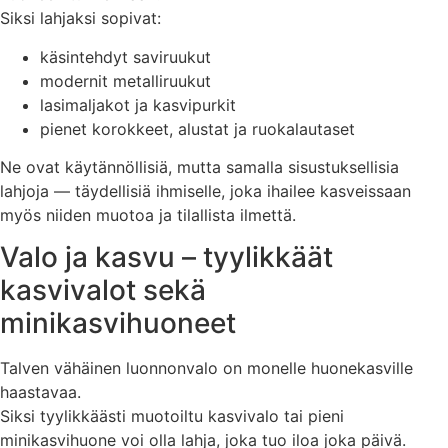
Siksi lahjaksi sopivat:
käsintehdyt saviruukut
modernit metalliruukut
lasimaljakot ja kasvipurkit
pienet korokkeet, alustat ja ruokalautaset
Ne ovat käytännöllisiä, mutta samalla sisustuksellisia
lahjoja — täydellisiä ihmiselle, joka ihailee kasveissaan
myös niiden muotoa ja tilallista ilmettä.
Valo ja kasvu – tyylikkäät
kasvivalot sekä
minikasvihuoneet
Talven vähäinen luonnonvalo on monelle huonekasville
haastavaa.
Siksi tyylikkäästi muotoiltu kasvivalo tai pieni
minikasvihuone voi olla lahja, joka tuo iloa joka päivä.