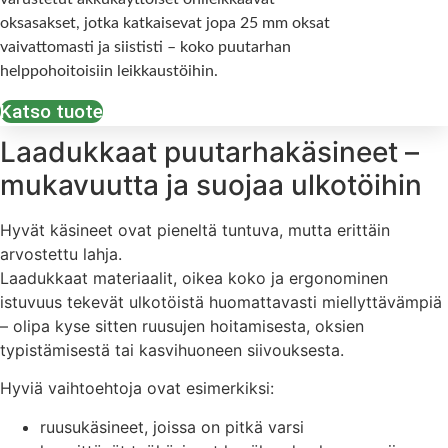
oksasakset, jotka katkaisevat jopa 25 mm oksat
vaivattomasti ja siististi – koko puutarhan
helppohoitoisiin leikkaustöihin.
Katso tuote
Laadukkaat puutarhakäsineet –
mukavuutta ja suojaa ulkotöihin
Hyvät käsineet ovat pieneltä tuntuva, mutta erittäin
arvostettu lahja.
Laadukkaat materiaalit, oikea koko ja ergonominen
istuvuus tekevät ulkotöistä huomattavasti miellyttävämpiä
– olipa kyse sitten ruusujen hoitamisesta, oksien
typistämisestä tai kasvihuoneen siivouksesta.
Hyviä vaihtoehtoja ovat esimerkiksi:
ruusukäsineet, joissa on pitkä varsi