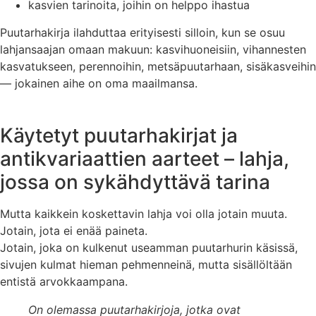
kasvien tarinoita, joihin on helppo ihastua
Puutarhakirja ilahduttaa erityisesti silloin, kun se osuu
lahjansaajan omaan makuun: kasvihuoneisiin, vihannesten
kasvatukseen, perennoihin, metsäpuutarhaan, sisäkasveihin
— jokainen aihe on oma maailmansa.
Käytetyt puutarhakirjat ja
antikvariaattien aarteet – lahja,
jossa on sykähdyttävä tarina
Mutta kaikkein koskettavin lahja voi olla jotain muuta.
Jotain, jota ei enää paineta.
Jotain, joka on kulkenut useamman puutarhurin käsissä,
sivujen kulmat hieman pehmenneinä, mutta sisällöltään
entistä arvokkaampana.
On olemassa puutarhakirjoja, jotka ovat