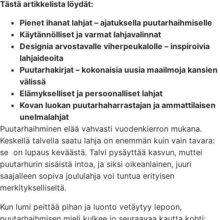
Tästä artikkelista löydät:
Pienet ihanat lahjat – ajatuksella puutarhaihmiselle
Käytännölliset ja varmat lahjavalinnat
Designia arvostavalle viherpeukalolle – inspiroivia
lahjaideoita
Puutarhakirjat – kokonaisia uusia maailmoja kansien
välissä
Elämykselliset ja persoonalliset lahjat
Kovan luokan puutarhaharrastajan ja ammattilaisen
unelmalahjat
Puutarhaihminen elää vahvasti vuodenkierron mukana.
Keskellä talvella saatu lahja on enemmän kuin vain tavara:
se on lupaus keväästä. Talvi pysäyttää kasvun, muttei
puutarhurin sisäistä intoa, ja siksi oikeanlainen, juuri
saajalleen sopiva joululahja voi tuntua erityisen
merkitykselliseltä.
Kun lumi peittää pihan ja luonto vetäytyy lepoon,
puutarhaihmisen mieli kulkee jo seuraavaa kautta kohti: