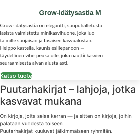
Grow-idätysastia M
Grow-idätysastia on elegantti, suupuhalletusta
lasista valmistettu minikasvihuone, joka luo
taimille suojaisan ja tasaisen kasvualustan.
Helppo kastella, kaunis esillepanoon —
täydellinen viherpeukalolle, joka nauttii kasvien
seuraamisesta aivan alusta asti.
Katso tuote
Puutarhakirjat – lahjoja, jotka
kasvavat mukana
On kirjoja, joita selaa kerran — ja sitten on kirjoja, joihin
palataan vuodesta toiseen.
Puutarhakirjat kuuluvat jälkimmäiseen ryhmään.