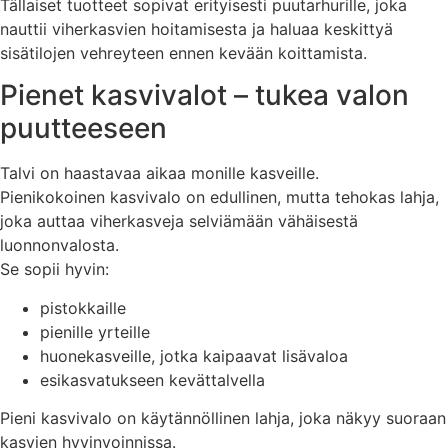
Tällaiset tuotteet sopivat erityisesti puutarhurille, joka
nauttii viherkasvien hoitamisesta ja haluaa keskittyä
sisätilojen vehreyteen ennen kevään koittamista.
Pienet kasvivalot – tukea valon
puutteeseen
Talvi on haastavaa aikaa monille kasveille.
Pienikokoinen kasvivalo on edullinen, mutta tehokas lahja,
joka auttaa viherkasveja selviämään vähäisestä
luonnonvalosta.
Se sopii hyvin:
pistokkaille
pienille yrteille
huonekasveille, jotka kaipaavat lisävaloa
esikasvatukseen kevättalvella
Pieni kasvivalo on käytännöllinen lahja, joka näkyy suoraan
kasvien hyvinvoinnissa.