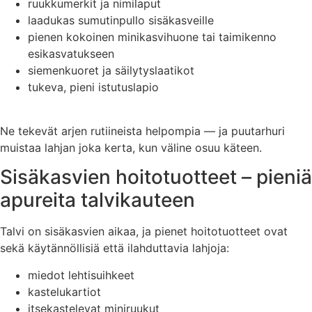
ruukkumerkit ja nimilaput
laadukas sumutinpullo sisäkasveille
pienen kokoinen minikasvihuone tai taimikenno
esikasvatukseen
siemenkuoret ja säilytyslaatikot
tukeva, pieni istutuslapio
Ne tekevät arjen rutiineista helpompia — ja puutarhuri
muistaa lahjan joka kerta, kun väline osuu käteen.
Sisäkasvien hoitotuotteet – pieniä
apureita talvikauteen
Talvi on sisäkasvien aikaa, ja pienet hoitotuotteet ovat
sekä käytännöllisiä että ilahduttavia lahjoja:
miedot lehtisuihkeet
kastelukartiot
itsekastelevat miniruukut