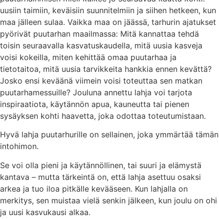
uusiin taimiin, keväisiin suunnitelmiin ja siihen hetkeen, kun
maa jälleen sulaa. Vaikka maa on jäässä, tarhurin ajatukset
pyörivät puutarhan maailmassa: Mitä kannattaa tehdä
toisin seuraavalla kasvatuskaudella, mitä uusia kasveja
voisi kokeilla, miten kehittää omaa puutarhaa ja
tietotaitoa, mitä uusia tarvikkeita hankkia ennen kevättä?
Josko ensi keväänä viimein voisi toteuttaa sen matkan
puutarhamessuille? Jouluna annettu lahja voi tarjota
inspiraatiota, käytännön apua, kauneutta tai pienen
sysäyksen kohti haavetta, joka odottaa toteutumistaan.
Hyvä lahja puutarhurille on sellainen, joka ymmärtää tämän
intohimon.
Se voi olla pieni ja käytännöllinen, tai suuri ja elämystä
kantava – mutta tärkeintä on, että lahja asettuu osaksi
arkea ja tuo iloa pitkälle kevääseen. Kun lahjalla on
merkitys, sen muistaa vielä senkin jälkeen, kun joulu on ohi
ja uusi kasvukausi alkaa.