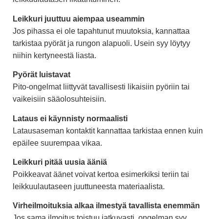
Leikkuri juuttuu aiempaa useammin
Jos pihassa ei ole tapahtunut muutoksia, kannattaa
tarkistaa pyörät ja rungon alapuoli. Usein syy löytyy
niihin kertyneestä liasta.
Pyörät luistavat
Pito-ongelmat liittyvät tavallisesti likaisiin pyöriin tai
vaikeisiin sääolosuhteisiin.
Lataus ei käynnisty normaalisti
Latausaseman kontaktit kannattaa tarkistaa ennen kuin
epäilee suurempaa vikaa.
Leikkuri pitää uusia ääniä
Poikkeavat äänet voivat kertoa esimerkiksi teriin tai
leikkuulautaseen juuttuneesta materiaalista.
Virheilmoituksia alkaa ilmestyä tavallista enemmän
Jos sama ilmoitus toistuu jatkuvasti, ongelman syy