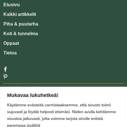
Etusivu
Kaikki artikkelit
Piha & puutarha
Koti & tunnelma
Oppaat
Tietoa
📧
info@kartanolla.fi
Mukavaa lukuhetkeä!
© Kartanolla.fi
Käytämme evästeitä varmistaaksemme, että sivusto toimii
sujuvasti ja löydät helposti etsimäsi. Niiden avulla kehitämme
sivustoa jatkuvasti, jotta voimme tarjota sinulle entistä
parempaa sisältöä