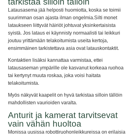
tarkistaa silloin tällöin
Latausasema jää helposti huomiotta, koska se toimii
suurimman osan ajasta ilman ongelmia.Silti monet
lataukseen liittyvät häiriöt johtuvat yksinkertaisista
syistä. Jos lataus ei käynnisty normaalisti tai leikkuri
joutuu yrittämään telakoitumista useita kertoja,
ensimmäinen tarkistettava asia ovat latauskontaktit.
Kontaktien lisäksi kannattaa varmistaa, ettei
latausaseman ympärille ole kasvanut korkeaa ruohoa
tai kertynyt muuta roskaa, joka voisi haitata
telakoitumista.
Myös näkyvät kaapelit on hyvä tarkistaa silloin tällöin
mahdollisten vaurioiden varalta.
Anturit ja kamerat tarvitsevat
vain vähän huoltoa
Monissa uusissa robottiruohonleikkureissa on erilaisia