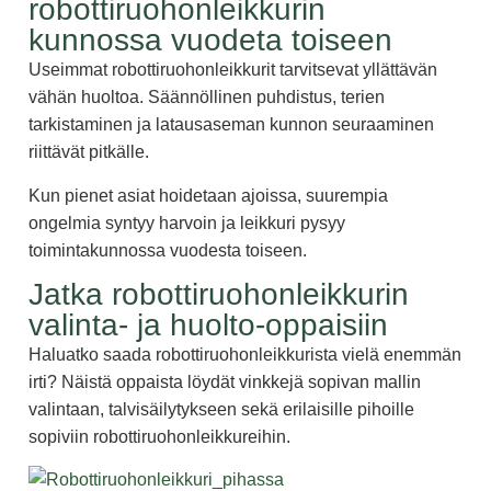
robottiruohonleikkurin
kunnossa vuodeta toiseen
Useimmat robottiruohonleikkurit tarvitsevat yllättävän
vähän huoltoa. Säännöllinen puhdistus, terien
tarkistaminen ja latausaseman kunnon seuraaminen
riittävät pitkälle.
Kun pienet asiat hoidetaan ajoissa, suurempia
ongelmia syntyy harvoin ja leikkuri pysyy
toimintakunnossa vuodesta toiseen.
Jatka robottiruohonleikkurin
valinta- ja huolto-oppaisiin
Haluatko saada robottiruohonleikkurista vielä enemmän
irti? Näistä oppaista löydät vinkkejä sopivan mallin
valintaan, talvisäilytykseen sekä erilaisille pihoille
sopiviin robottiruohonleikkureihin.