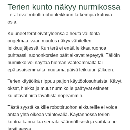
Terien kunto näkyy nurmikossa
Terät ovat robottiruohonleikkurin tärkeimpiä kuluvia
osia.
Kuluneet terät eivät yleensä aiheuta välitöntä
ongelmaa, vaan muutos näkyy vähitellen
leikkuujäljessä. Kun terä ei enää leikkaa ruohoa
puhtaasti, ruohonkorsien päät alkavat repeytyä. Tällöin
nurmikko voi näyttää hieman vaaleammalta tai
epätasaisemmalta muutama päivä leikkuun jälkeen.
Terien käyttöikä riippuu paljon käyttöolosuhteista. Kävyt,
oksat, hiekka ja muut nurmikolle päätyvät esineet
kuluttavat niitä tavallista nopeammin.
Tästä syystä kaikille robottiruohonleikkureille ei voida
antaa yhtä oikeaa vaihtoväliä. Käytännössä terien
kuntoa kannattaa seurata säännöllisesti ja vaihtaa ne
tarvittaessa.