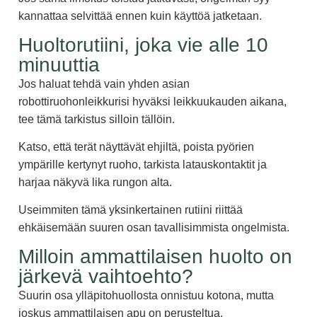
kannattaa selvittää ennen kuin käyttöä jatketaan.
Huoltorutiini, joka vie alle 10
minuuttia
Jos haluat tehdä vain yhden asian
robottiruohonleikkurisi hyväksi leikkuukauden aikana,
tee tämä tarkistus silloin tällöin.
Katso, että terät näyttävät ehjiltä, poista pyörien
ympärille kertynyt ruoho, tarkista latauskontaktit ja
harjaa näkyvä lika rungon alta.
Useimmiten tämä yksinkertainen rutiini riittää
ehkäisemään suuren osan tavallisimmista ongelmista.
Milloin ammattilaisen huolto on
järkevä vaihtoehto?
Suurin osa ylläpitohuollosta onnistuu kotona, mutta
joskus ammattilaisen apu on perusteltua.