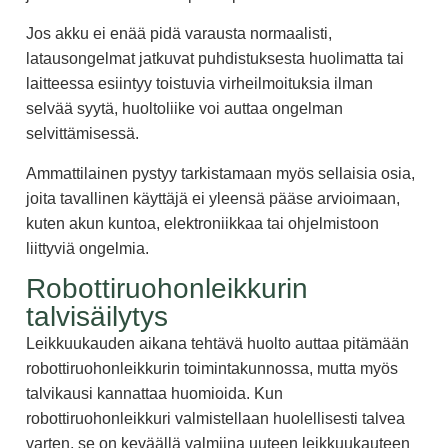
Jos akku ei enää pidä varausta normaalisti,
latausongelmat jatkuvat puhdistuksesta huolimatta tai
laitteessa esiintyy toistuvia virheilmoituksia ilman
selvää syytä, huoltoliike voi auttaa ongelman
selvittämisessä.
Ammattilainen pystyy tarkistamaan myös sellaisia osia,
joita tavallinen käyttäjä ei yleensä pääse arvioimaan,
kuten akun kuntoa, elektroniikkaa tai ohjelmistoon
liittyviä ongelmia.
Robottiruohonleikkurin
talvisäilytys
Leikkuukauden aikana tehtävä huolto auttaa pitämään
robottiruohonleikkurin toimintakunnossa, mutta myös
talvikausi kannattaa huomioida. Kun
robottiruohonleikkuri valmistellaan huolellisesti talvea
varten, se on keväällä valmiina uuteen leikkuukauteen