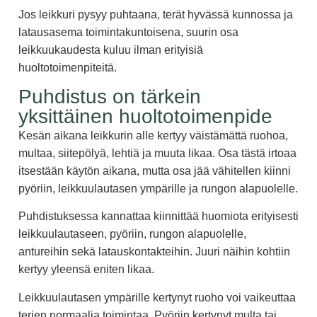
Jos leikkuri pysyy puhtaana, terät hyvässä kunnossa ja
latausasema toimintakuntoisena, suurin osa
leikkuukaudesta kuluu ilman erityisiä
huoltotoimenpiteitä.
Puhdistus on tärkein
yksittäinen huoltotoimenpide
Kesän aikana leikkurin alle kertyy väistämättä ruohoa,
multaa, siitepölyä, lehtiä ja muuta likaa. Osa tästä irtoaa
itsestään käytön aikana, mutta osa jää vähitellen kiinni
pyöriin, leikkuulautasen ympärille ja rungon alapuolelle.
Puhdistuksessa kannattaa kiinnittää huomiota erityisesti
leikkuulautaseen, pyöriin, rungon alapuolelle,
antureihin sekä latauskontakteihin. Juuri näihin kohtiin
kertyy yleensä eniten likaa.
Leikkuulautasen ympärille kertynyt ruoho voi vaikeuttaa
terien normaalia toimintaa. Pyöriin kertynyt multa tai