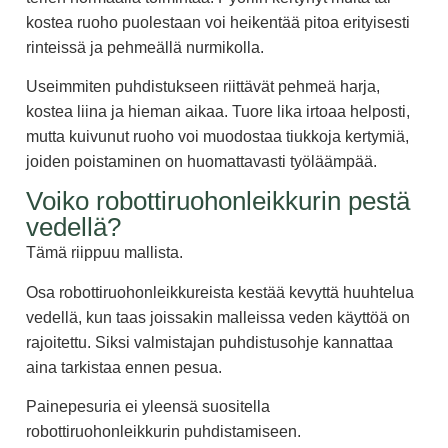
kostea ruoho puolestaan voi heikentää pitoa erityisesti
rinteissä ja pehmeällä nurmikolla.
Useimmiten puhdistukseen riittävät pehmeä harja,
kostea liina ja hieman aikaa. Tuore lika irtoaa helposti,
mutta kuivunut ruoho voi muodostaa tiukkoja kertymiä,
joiden poistaminen on huomattavasti työläämpää.
Voiko robottiruohonleikkurin pestä
vedellä?
Tämä riippuu mallista.
Osa robottiruohonleikkureista kestää kevyttä huuhtelua
vedellä, kun taas joissakin malleissa veden käyttöä on
rajoitettu. Siksi valmistajan puhdistusohje kannattaa
aina tarkistaa ennen pesua.
Painepesuria ei yleensä suositella
robottiruohonleikkurin puhdistamiseen.