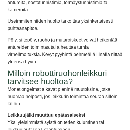
antureita, nostotunnistimia, törmäystunnistimia tai
kameroita.
Useimmiten niiden huolto tarkoittaa yksinkertaisesti
puhtaanapitoa.
Pöly, siitepöly, ruoho ja mutaroiskeet voivat heikentää
antureiden toimintaa tai aiheuttaa turhia
virheilmoituksia. Kevyt pyyhintä pehmeällä liinalla riittää
yleensä hyvin.
Milloin robottiruohonleikkuri
tarvitsee huoltoa?
Monet ongelmat alkavat pieninä muutoksina, jotka
huomaa helposti, jos leikkurin toimintaa seuraa silloin
tällöin.
Leikkuujälki muuttuu epätasaiseksi
Yksi yleisimmistä syistä on terien kuluminen tai
leikkuulautasen likaantuminen.