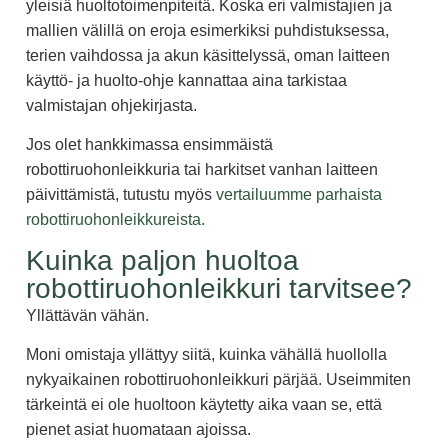
yleisiä huoltotoimenpiteitä. Koska eri valmistajien ja
mallien välillä on eroja esimerkiksi puhdistuksessa,
terien vaihdossa ja akun käsittelyssä, oman laitteen
käyttö- ja huolto-ohje kannattaa aina tarkistaa
valmistajan ohjekirjasta.
Jos olet hankkimassa ensimmäistä
robottiruohonleikkuria tai harkitset vanhan laitteen
päivittämistä, tutustu myös
vertailuumme parhaista
robottiruohonleikkureista.
Kuinka paljon huoltoa
robottiruohonleikkuri tarvitsee?
Yllättävän vähän.
Moni omistaja yllättyy siitä, kuinka vähällä huollolla
nykyaikainen robottiruohonleikkuri pärjää. Useimmiten
tärkeintä ei ole huoltoon käytetty aika vaan se, että
pienet asiat huomataan ajoissa.