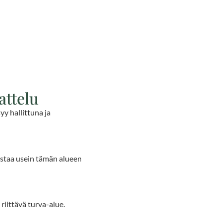
attelu
yy hallittuna ja
dostaa usein tämän alueen
riittävä turva-alue.