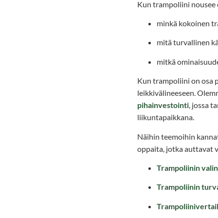
Kun trampoliini nousee o
minkä kokoinen tram
mitä turvallinen k
mitkä ominaisuude
Kun trampoliini on osa p
leikkivälineeseen. Olem
pihainvestointi
, jossa 
liikuntapaikkana.
Näihin teemoihin kannat
oppaita, jotka auttavat 
Trampoliinin vali
Trampoliinin turv
Trampoliinivertai