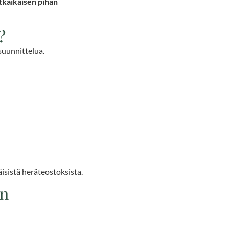
itkäikäisen pihan
?
 suunnittelua.
täisistä heräteostoksista.
un