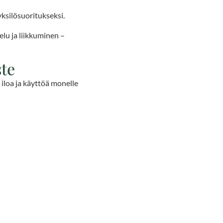
yksilösuoritukseksi.
skelu ja liikkuminen –
ste
, iloa ja käyttöä monelle