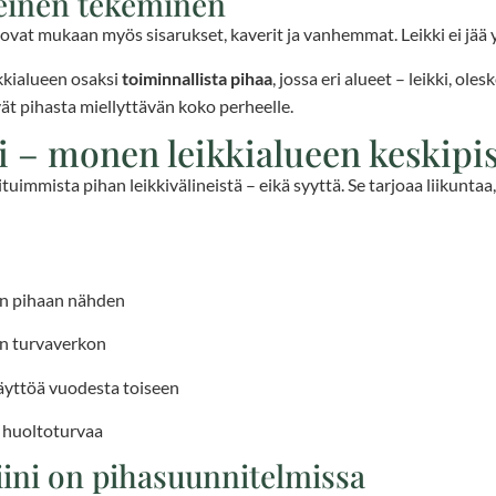
hteinen tekeminen
tuovat mukaan myös sisarukset, kaverit ja vanhemmat. Leikki ei jää 
kkialueen osaksi
toiminnallista pihaa
, jossa eri alueet – leikki, ole
vät pihasta miellyttävän koko perheelle.
 – monen leikkialueen keskipi
tuimmista pihan leikkivälineistä – eikä syyttä. Se tarjoaa liikuntaa
en pihaan nähden
an turvaverkon
käyttöä vuodesta toiseen
a huoltoturvaa
ini on pihasuunnitelmissa