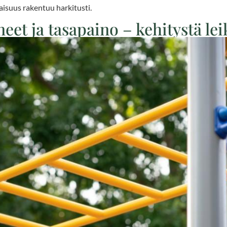
aisuus rakentuu harkitusti.
neet ja tasapaino – kehitystä lei