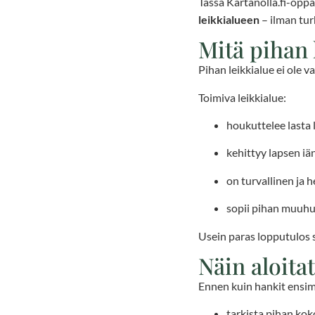
Tässä Kartanolla.fi-opp
leikkialueen
– ilman tur
Mitä pihan 
Pihan leikkialue ei ole v
Toimiva leikkialue:
houkuttelee lasta 
kehittyy lapsen iä
on turvallinen ja h
sopii pihan muuhun
Usein paras lopputulos 
Näin aloita
Ennen kuin hankit ensim
tarkista pihan kok