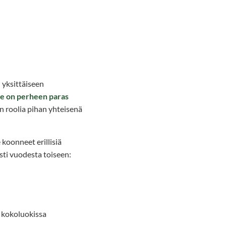
 yksittäiseen
 se on perheen paras
n roolia pihan yhteisenä
koonneet erillisiä
sti vuodesta toiseen:
i kokoluokissa