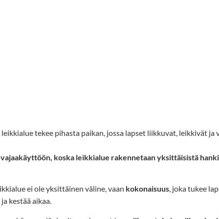
eikkialue tekee pihasta paikan, jossa lapset liikkuvat, leikkivät ja
 vajaakäyttöön, koska leikkialue rakennetaan yksittäisistä hanki
kkialue ei ole yksittäinen väline, vaan
kokonaisuus
, joka tukee la
a kestää aikaa.