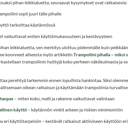
saksi pihan leikkialuetta, seuraavat kysymykset ovat ratkaisevia:
poliini sopii juuri tälle pihalle
äyttö tarkoittaa käytännössä
t vaikuttavat eniten käyttömukavuuteen ja kestävyyteen
ihan leikkialuetta, sen merkitys ulottuu pidemmälle kuin pelkkään
me koonneet aiheesta myös artikkelin
Trampoliini pihalla – miksi
tarkastellaan trampoliinin hyötyjä koko perheen näkökulmasta ja se
taa perehtyä tarkemmin ennen lopullista hankintaa. Siksi olemme 
valitsemaan oikean ratkaisun ja käyttämään trampoliinia turvallise
ntaopas
– miten koko, malli ja rakenne vaikuttavat valintaan
allinen käyttö
– käytännön vinkit arkeen ja riskien minimointiin
lu
eri käyttötarpeisiin – kestävät ratkaisut aktiiviseen käyttöön er