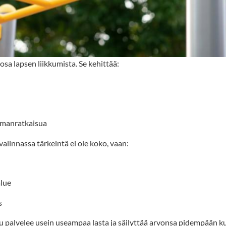
osa lapsen liikkumista. Se kehittää:
lmanratkaisua
valinnassa tärkeintä ei ole koko, vaan:
lue
s
u palvelee usein useampaa lasta ja säilyttää arvonsa pidempään ku