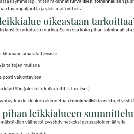
aassa käymme läpi, miten rakennat
turvallisen, toiminnallisen ja p
haa tavarapaljoutta ja yleisimpiä virheitä.
leikkialue oikeastaan tarkoittaa
ain lapsille tarkoitettu nurkka. Se on osa koko pihan toiminnallista
liikkumaan oma-aloitteisesti
n ja taitojen mukana
elposti valvottavissa
 käyttöön (oleskelu, kulkureitit, istutukset)
syntyy, kun leikkialue rakennetaan
toiminnallisista osista
, ei yksit
t pihan leikkialueen suunnittel
mäistäkään välinettä, pysähdy hetkeksi perusasioiden äärelle:
o, muodot ja kulkureitit