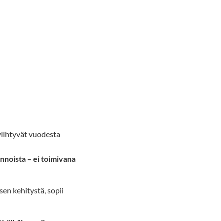
 viihtyvät vuodesta
nnoista – ei toimivana
psen kehitystä, sopii