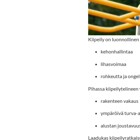
Kiipeily on luonnollinen 
kehonhallintaa
lihasvoimaa
rohkeutta ja onge
Pihassa kiipeilytelineen 
rakenteen vakaus
ympäröivä turva-a
alustan joustavuu
Laadukas kiipeilyratkais