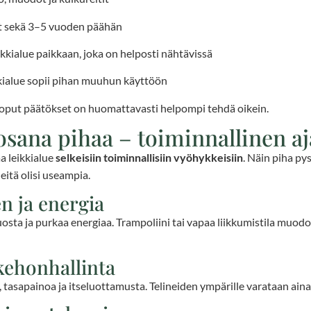
nyt sekä 3–5 vuoden päähän
leikkialue paikkaan, joka on helposti nähtävissä
kkialue sopii pihan muuhun käyttöön
 loput päätökset on huomattavasti helpompi tehdä oikein.
osana pihaa – toiminnallinen aj
a leikkialue
selkeisiin toiminnallisiin vyöhykkeisiin
. Näin piha pys
neitä olisi useampia.
n ja energia
juosta ja purkaa energiaa. Trampoliini tai vapaa liikkumistila muo
 kehonhallinta
, tasapainoa ja itseluottamusta. Telineiden ympärille varataan aina 