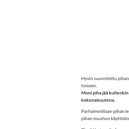
Hyvin suunniteltu pihan l
toiseen.
Moni piha jää kuitenkin
kokonaisuutena.
Parhaimmillaan pihan lei
pihan muuhun käyttöön j