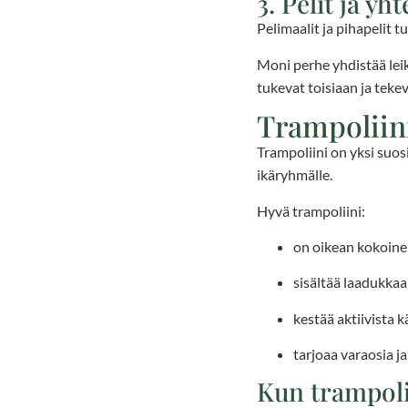
3. Pelit ja y
Pelimaalit ja pihapelit 
Moni perhe yhdistää lei
tukevat toisiaan ja teke
Trampoliini
Trampoliini on yksi suosi
ikäryhmälle.
Hyvä trampoliini:
on oikean kokoin
sisältää laadukka
kestää aktiivista 
tarjoaa varaosia j
Kun trampoli