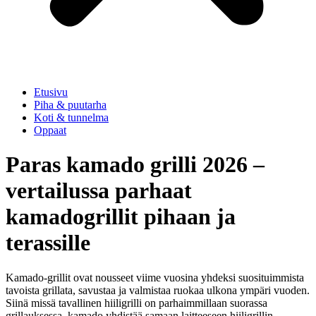
Etusivu
Piha & puutarha
Koti & tunnelma
Oppaat
Paras kamado grilli 2026 –
vertailussa parhaat
kamadogrillit pihaan ja
terassille
Kamado-grillit ovat nousseet viime vuosina yhdeksi suosituimmista
tavoista grillata, savustaa ja valmistaa ruokaa ulkona ympäri vuoden.
Siinä missä tavallinen hiiligrilli on parhaimmillaan suorassa
grillauksessa, kamado yhdistää samaan laitteeseen hiiligrillin,