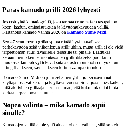
Paras kamado grilli 2026 lyhyesti
Jos etsit yhtä kamadogrilliä, joka tarjoaa erinomaisen tasapainon
koon, laadun, ominaisuuksien ja käyttömukavuuden välillä,
Kartanolla kamado-valinta 2026 on
Kamado Sumo Midi
.
Sen 47 senttimetrin grillauspinta riittää hyvin tavalliseen
perhekäyttöön sekä viikonlopun grillijuhliin, mutta grilli ei ole vielä
tarpeettoman suuri tavalliselle terassille tai pihalle. Laadukas
keraaminen rakenne, monitasoinen grilliritilä sekä puolikuun
muotoiset lämpölevyt tekevät siitä aidosti monipuolisen työkalun
niin grillaukseen, savustukseen kuin pizzanpaistoonkin.
Kamado Sumo Midi on juuri sellainen grilli, jonka useimmat
käyttäjät ostavat kerran ja käyttävät vuosia. Se tarjoaa lähes kaiken,
mitä aktiivinen grillaaja tarvitsee ilman, että kokoluokka tai hinta
karkaa tarpeettoman suureksi.
Nopea valinta – mikä kamado sopii
sinulle?
Kamadojen välillä ei ole yhtä ainoaa oikeaa valintaa, sillä sopivin