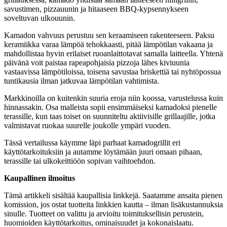
savustimen, pizzauunin ja hitaaseen BBQ-kypsennykseen
soveltuvan ulkouunin.
Kamadon vahvuus perustuu sen keraamiseen rakenteeseen. Paksu
keramiikka varaa lämpöä tehokkaasti, pitää lämpötilan vakaana ja
mahdollistaa hyvin erilaiset ruoanlaittotavat samalla laitteella. Yhtenä
päivänä voit paistaa rapeapohjaisia pizzoja lähes kiviuunia
vastaavissa lämpötiloissa, toisena savustaa briskettiä tai nyhtöpossua
tuntikausia ilman jatkuvaa lämpötilan vahtimista.
Markkinoilla on kuitenkin suuria eroja niin koossa, varustelussa kuin
hinnassakin. Osa malleista sopii ensimmäiseksi kamadoksi pienelle
terassille, kun taas toiset on suunniteltu aktiivisille grillaajille, jotka
valmistavat ruokaa suurelle joukolle ympäri vuoden.
Tässä vertailussa käymme läpi parhaat kamadogrillit eri
käyttötarkoituksiin ja autamme löytämään juuri omaan pihaan,
terassille tai ulkokeittiöön sopivan vaihtoehdon.
Kaupallinen ilmoitus
Tämä artikkeli sisältää kaupallisia linkkejä. Saatamme ansaita pienen
komission, jos ostat tuotteita linkkien kautta – ilman lisäkustannuksia
sinulle. Tuotteet on valittu ja arvioitu toimituksellisin perustein,
huomioiden käyttötarkoitus, ominaisuudet ja kokonaislaatu.