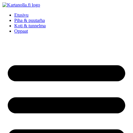
Mene
sisältöön
Etusivu
Piha & puutarha
Koti & tunnelma
Oppaat