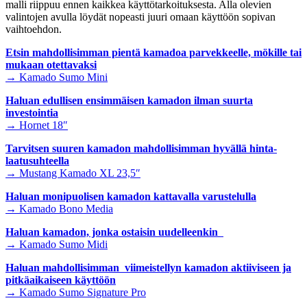
malli riippuu ennen kaikkea käyttötarkoituksesta. Alla olevien
valintojen avulla löydät nopeasti juuri omaan käyttöön sopivan
vaihtoehdon.
Etsin mahdollisimman pientä kamadoa parvekkeelle, mökille tai
mukaan otettavaksi
→ Kamado Sumo Mini
Haluan edullisen ensimmäisen kamadon ilman suurta
investointia
→ Hornet 18″
Tarvitsen suuren kamadon mahdollisimman hyvällä hinta-
laatusuhteella
→ Mustang Kamado XL 23,5″
Haluan monipuolisen kamadon kattavalla varustelulla
→ Kamado Bono Media
Haluan kamadon, jonka ostaisin uudelleenkin
→ Kamado Sumo Midi
Haluan mahdollisimman viimeistellyn kamadon aktiiviseen ja
pitkäaikaiseen käyttöön
→ Kamado Sumo Signature Pro