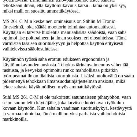
tehokkaan ilman, että käyttömukavuus kärsii – tämä on yksi syy,
miksi malli on suosittu ammattikäytössä.
MS 261 C-M:n keskeinen ominaisuus on Stihlin M-Tronic-
järjestelmä, joka säätää moottorin toimintaa automaattisesti.
Käyttäjän ei tarvitse huolehtia manuaalisista säädöistä, vaan saha
optimoi itse polttoaineen ja ilman seoksen eri olosuhteissa. Tämä
varmistaa tasaisen suorituskyvyn ja helpottaa käyttöä erityisesti
vaihtelevissa sääolosuhteissa.
Käytännön työssä saha erottuu edukseen ergonomian ja
käyttömukavuuden ansiosta. Tehokas tärinänvaimennus vähentää
rasitusta, ja kevyeksi optimoitu runko mahdollistaa pitkätkin
työrupeamat ilman liiallista kuormitusta. Lisäksi huoltoväliä on saatu
pidennettyä tehokkaan ilmansuodatinjärjestelmän ansiosta, mikä
tekee sahasta käytännöllisen myös ammattikäytössä.
Stihl MS 261 C-M ei ole tarkoitettu satunnaiseen pihatyöhön, vaan
se on suunniteltu käyttäjälle, joka tarvitsee luotettavan työkalun
kovaan käyttöön. Kun sahalta vaaditaan suorituskykyä, kestävyyttä
ja varmaa toimintaa, tämä malli on yksi parhaista vaihtoehdoista
markkinoilla.