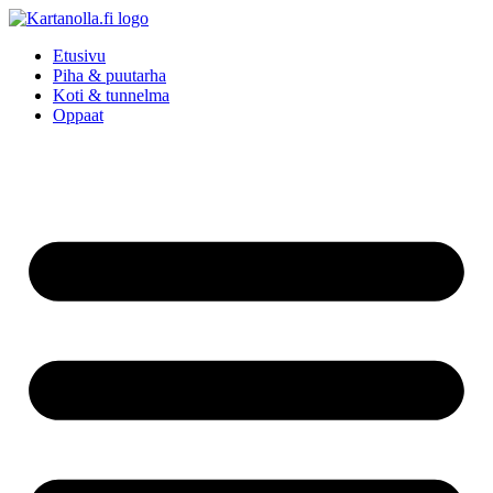
Mene
sisältöön
Etusivu
Piha & puutarha
Koti & tunnelma
Oppaat