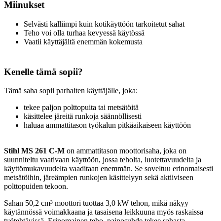
Miinukset
Selvästi kalliimpi kuin kotikäyttöön tarkoitetut sahat
Teho voi olla turhaa kevyessä käytössä
Vaatii käyttäjältä enemmän kokemusta
Kenelle tämä sopii?
Tämä saha sopii parhaiten käyttäjälle, joka:
tekee paljon polttopuita tai metsätöitä
käsittelee järeitä runkoja säännöllisesti
haluaa ammattitason työkalun pitkäaikaiseen käyttöön
Stihl MS 261 C-M
on ammattitason moottorisaha, joka on
suunniteltu vaativaan käyttöön, jossa teholta, luotettavuudelta ja
käyttömukavuudelta vaaditaan enemmän. Se soveltuu erinomaisesti
metsätöihin, järeämpien runkojen käsittelyyn sekä aktiiviseen
polttopuiden tekoon.
Sahan 50,2 cm³ moottori tuottaa 3,0 kW tehon, mikä näkyy
käytännössä voimakkaana ja tasaisena leikkuuna myös raskaissa
työtehtävissä. Erinomainen teho–painosuhde tekee sahasta