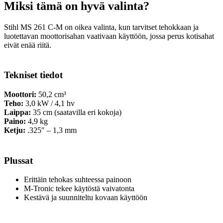
Miksi tämä on hyvä valinta?
Stihl MS 261 C-M on oikea valinta, kun tarvitset tehokkaan ja
luotettavan moottorisahan vaativaan käyttöön, jossa perus kotisahat
eivät enää riitä.
Tekniset tiedot
Moottori:
50,2 cm³
Teho:
3,0 kW / 4,1 hv
Laippa:
35 cm (saatavilla eri kokoja)
Paino:
4,9 kg
Ketju:
.325″ – 1,3 mm
Plussat
Erittäin tehokas suhteessa painoon
M-Tronic tekee käytöstä vaivatonta
Kestävä ja suunniteltu kovaan käyttöön