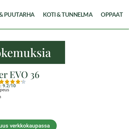
 & PUUTARHA
KOTI & TUNNELMA
OPPAAT
kokemuksia
er EVO 36
: 9.2/10
opeus
n
avuus verkkokaupassa