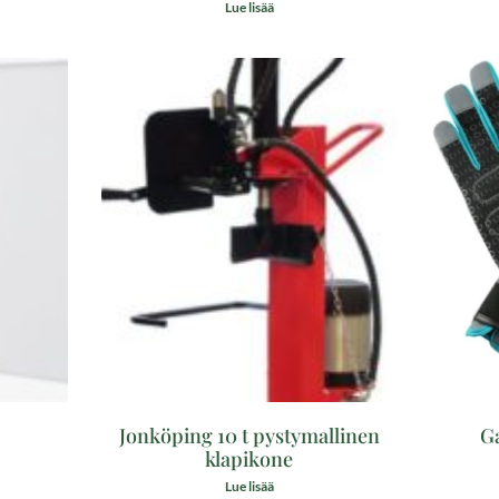
Lue lisää
Jonköping 10 t pystymallinen
G
klapikone
Lue lisää