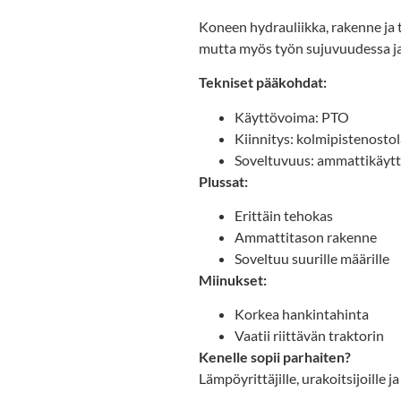
Koneen hydrauliikka, rakenne ja
mutta myös työn sujuvuudessa ja
Tekniset pääkohdat:
Käyttövoima: PTO
Kiinnitys: kolmipistenostol
Soveltuvuus: ammattikäyt
Plussat:
Erittäin tehokas
Ammattitason rakenne
Soveltuu suurille määrille
Miinukset:
Korkea hankintahinta
Vaatii riittävän traktorin
Kenelle sopii parhaiten?
Lämpöyrittäjille, urakoitsijoille ja