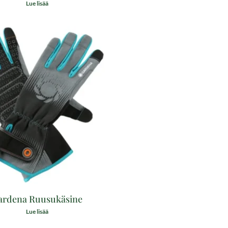
Lue lisää
ardena Ruusukäsine
Lue lisää