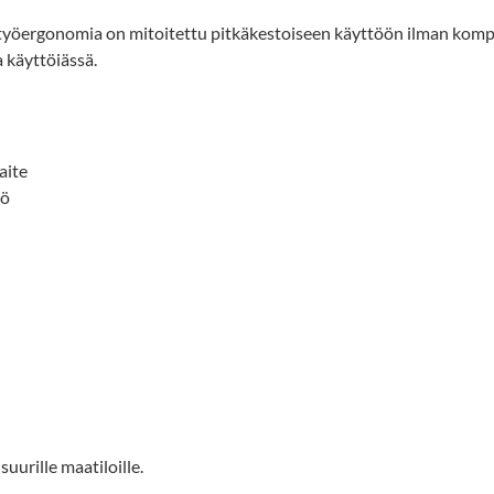
 työergonomia on mitoitettu pitkäkestoiseen käyttöön ilman komp
 käyttöiässä.
aite
tö
 suurille maatiloille.