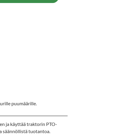
rille puumäärille.
en ja käyttää traktorin PTO-
ta säännöllistä tuotantoa.