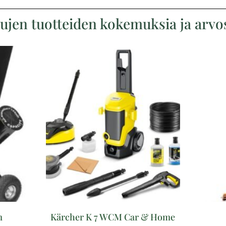
tujen tuotteiden kokemuksia ja arvos
m
Kärcher K 7 WCM Car & Home