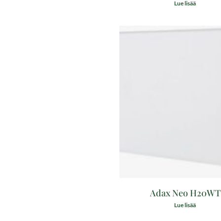
Lue lisää
Adax Neo H20WT
Lue lisää