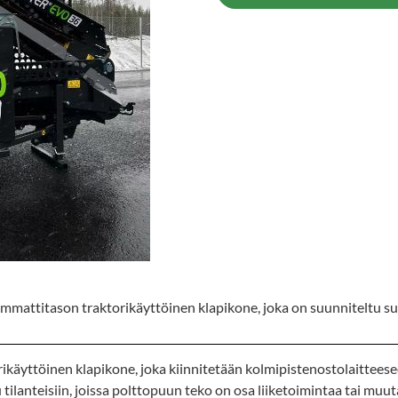
mmattitason traktorikäyttöinen klapikone, joka on suunniteltu suu
ikäyttöinen klapikone, joka kiinnitetään kolmipistenostolaitteese
 tilanteisiin, joissa polttopuun teko on osa liiketoimintaa tai muu