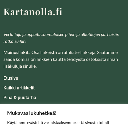
Kartanolla.fi
Vertailuja ja oppaita suomalaisen pihan ja ulkotilojen parhaisiin
ratkaisuihin.
Mainoslinkit:
Osa linkeistä on affiliate-linkkejä. Saatamme
Makita DUB184RT
saada komission linkkien kautta tehdyistä ostoksista ilman
Lue lisää
lisäkuluja sinulle.
Etusivu
Kaikki artikkelit
Piha & puutarha
Koti & tunnelma
Mukavaa lukuhetkeä!
Oppaat
Käytämme evästeitä varmistaaksemme, että sivusto toimii
Tietoa