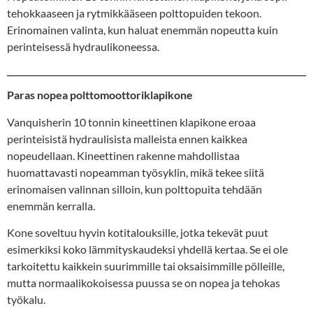
tehokkaaseen ja rytmikkääseen polttopuiden tekoon.
Erinomainen valinta, kun haluat enemmän nopeutta kuin
perinteisessä hydraulikoneessa.
Paras nopea polttomoottoriklapikone
Vanquisherin 10 tonnin kineettinen klapikone eroaa
perinteisistä hydraulisista malleista ennen kaikkea
nopeudellaan. Kineettinen rakenne mahdollistaa
huomattavasti nopeamman työsyklin, mikä tekee siitä
erinomaisen valinnan silloin, kun polttopuita tehdään
enemmän kerralla.
Kone soveltuu hyvin kotitalouksille, jotka tekevät puut
esimerkiksi koko lämmityskaudeksi yhdellä kertaa. Se ei ole
tarkoitettu kaikkein suurimmille tai oksaisimmille pölleille,
mutta normaalikokoisessa puussa se on nopea ja tehokas
työkalu.