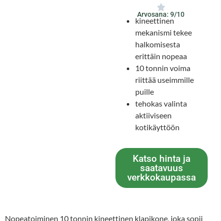
Arvosana: 9/10
kineettinen
mekanismi tekee
halkomisesta
erittäin nopeaa
10 tonnin voima
riittää useimmille
puille
tehokas valinta
aktiiviseen
kotikäyttöön
Katso hinta ja
saatavuus
verkkokaupassa
Nopeatoiminen 10 tonnin kineettinen klapikone, joka sopii