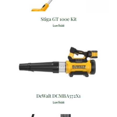
Stiga GT 100e Kit
Lue lisää
DeWalt DCMBA572X1
Lue lisää