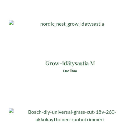
Grow-idätysastia M
Lue lisää