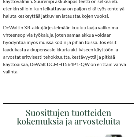
käyttövalmiin. Suurempi akkukapasiteetti on selkeä etu
etenkin silloin, kun leikattavaa on paljon eikä työskentelyä
haluta keskeyttää jatkuvien lataustaukojen vuoksi.
DeWaltin XR-akkujärjestelmään kuuluu laaja valikoima
yhteensopivia työkaluja, joten samaa akkua voidaan
hyödyntää myös muissa kodin ja pihan töissä. Jos etsit
laadukasta akkupensasleikkuria aktiiviseen käyttöön ja
arvostat erityisesti tehokkuutta, kestävyyttä ja pitkää
käyttöaikaa, DeWalt DCMHT564P1-QW on erittäin vahva
valinta.
Suosittujen tuotteiden
kokemuksia ja arvosteluita