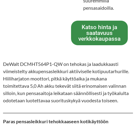
suuremmilla
pensasaidoilla.
Katso hinta ja
saatavuus
verkkokaupassa
DeWalt DCMHT564P1-QW on tehokas ja laadukkaasti
viimeistelty akkupensasleikkuri aktiiviselle kotipuutarhurille.
Hiiliharjaton moottori, pitkä käyttöaika ja mukana
toimitettava 5,0 Ah akku tekevät siitä erinomaisen valinnan
silloin, kun pensasaitoja leikataan säännöllisesti ja työkalulta
odotetaan luotettavaa suorituskykyä vuodesta toiseen.
Paras pensasleikkuri tehokkaaseen kotikäyttöön