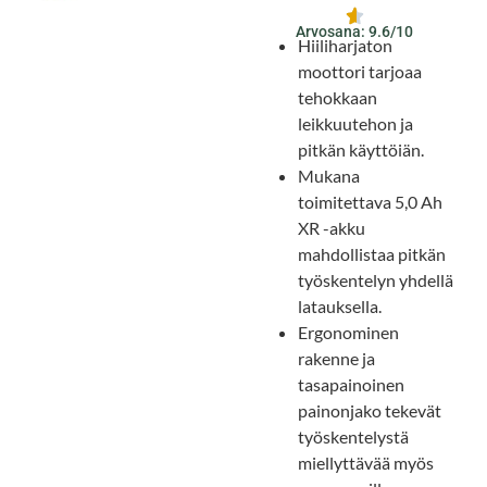
Arvosana: 9.6/10
Hiiliharjaton
moottori tarjoaa
tehokkaan
leikkuutehon ja
pitkän käyttöiän.
Mukana
toimitettava 5,0 Ah
XR -akku
mahdollistaa pitkän
työskentelyn yhdellä
latauksella.
Ergonominen
rakenne ja
tasapainoinen
painonjako tekevät
työskentelystä
miellyttävää myös