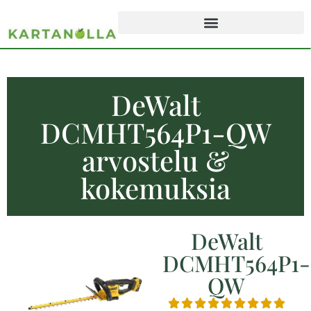
DeWalt
DCMHT564P1-QW
arvostelu &
kokemuksia
DeWalt
DCMHT564P1-
QW