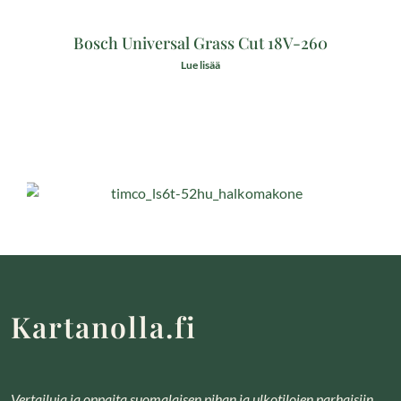
Bosch Universal Grass Cut 18V-260
Lue lisää
Timco LS6T-52HU halkomakone + jalusta
Kartanolla.fi
Lue lisää
Vertailuja ja oppaita suomalaisen pihan ja ulkotilojen parhaisiin