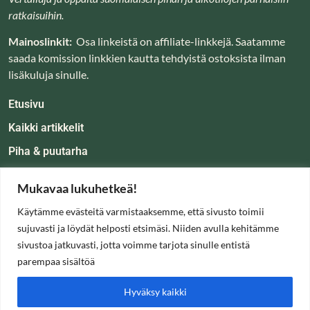
ratkaisuihin.
Mainoslinkit:
Osa linkeistä on affiliate-linkkejä. Saatamme
saada komission linkkien kautta tehdyistä ostoksista ilman
lisäkuluja sinulle.
Etusivu
Kaikki artikkelit
Piha & puutarha
Koti & tunnelma
Mukavaa lukuhetkeä!
Oppaat
Käytämme evästeitä varmistaaksemme, että sivusto toimii
Tietoa
sujuvasti ja löydät helposti etsimäsi. Niiden avulla kehitämme
sivustoa jatkuvasti, jotta voimme tarjota sinulle entistä
parempaa sisältöä
Hyväksy kaikki
📧
info@kartanolla.fi