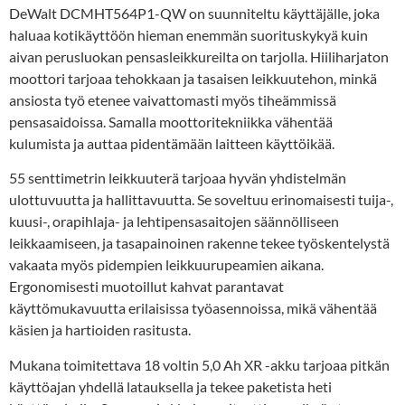
DeWalt DCMHT564P1-QW on suunniteltu käyttäjälle, joka
haluaa kotikäyttöön hieman enemmän suorituskykyä kuin
aivan perusluokan pensasleikkureilta on tarjolla. Hiiliharjaton
moottori tarjoaa tehokkaan ja tasaisen leikkuutehon, minkä
ansiosta työ etenee vaivattomasti myös tiheämmissä
pensasaidoissa. Samalla moottoritekniikka vähentää
kulumista ja auttaa pidentämään laitteen käyttöikää.
55 senttimetrin leikkuuterä tarjoaa hyvän yhdistelmän
ulottuvuutta ja hallittavuutta. Se soveltuu erinomaisesti tuija-,
kuusi-, orapihlaja- ja lehtipensasaitojen säännölliseen
leikkaamiseen, ja tasapainoinen rakenne tekee työskentelystä
vakaata myös pidempien leikkuurupeamien aikana.
Ergonomisesti muotoillut kahvat parantavat
käyttömukavuutta erilaisissa työasennoissa, mikä vähentää
käsien ja hartioiden rasitusta.
Mukana toimitettava 18 voltin 5,0 Ah XR -akku tarjoaa pitkän
käyttöajan yhdellä latauksella ja tekee paketista heti