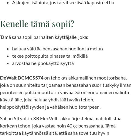
Akkujen lisähinta, jos tarvitsee lisää kapasiteettia
Kenelle tämä sopii?
Tämä saha sopii parhaiten käyttäjälle, joka:
haluaa välttää bensasahan huollon ja melun
tekee polttopuita pihassa tai mökillä
arvostaa helppokäyttöisyyttä
DeWalt DCMCS574
on tehokas akkumallinen moottorisaha,
joka on suunniteltu tarjoamaan bensasahan suorituskyky ilman
perinteisen polttomoottorin vaivaa. Se on erinomainen valinta
käyttäjälle, joka haluaa yhdistää hyvän tehon,
helppokäyttöisyyden ja vähäisen huoltotarpeen.
Sahan 54 voltin XR FlexVolt -akkujärjestelmä mahdollistaa
korkean tehon, joka vastaa noin 40 cc bensasahaa. Tämä
tarkoittaa käytännössä sitä, että saha soveltuu hyvin