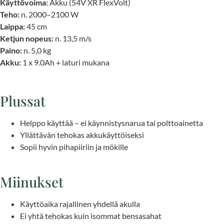
Käyttövoima:
Akku (54V XR FlexVolt)
Teho:
n. 2000–2100 W
Laippa:
45 cm
Ketjun nopeus:
n. 13,5 m/s
Paino:
n. 5,0 kg
Akku:
1 x 9.0Ah + laturi mukana
Plussat
Helppo käyttää – ei käynnistysnarua tai polttoainetta
Yllättävän tehokas akkukäyttöiseksi
Sopii hyvin pihapiiriin ja mökille
Miinukset
Käyttöaika rajallinen yhdellä akulla
Ei yhtä tehokas kuin isommat bensasahat