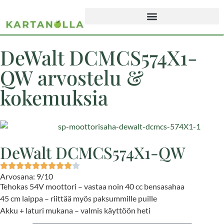
DeWalt DCMCS574X1-
QW arvostelu &
kokemuksia
DeWalt DCMCS574X1-QW
Arvosana: 9/10
Tehokas 54V moottori – vastaa noin 40 cc bensasahaa
45 cm laippa – riittää myös paksummille puille
Akku + laturi mukana – valmis käyttöön heti