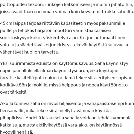
polttopuiden tekoon, runkojen katkomiseen ja muihin pihatöihin,
joissa vaaditaan enemmän voimaa kuin kevyimmiltä akkusahoilta.
45 cm laippa tarjoaa riittävän kapasiteetin myös paksummille
puille, ja tehokas harjaton moottori varmistaa tasaisen
suorituskyvyn koko työskentelyn ajan. Ketjun automaattinen
voitelu ja säädettävä ketjunkiristys tekevät käytöstä sujuvaa ja
vähentävät huollon tarvetta.
Yksi suurimmista eduista on käyttömukavuus. Saha käynnistyy
napin painalluksella ilman käynnistysnarua, eikä käyttäjän
tarvitse käsitellä polttoainetta. Tämä tekee siitä erityisen sopivan
kotikäyttöön ja mökille, missä helppous ja nopea käyttöönotto
ovat tärkeitä.
Akulla toimiva saha on myös hiljaisempi ja vähäpäästöisempi kuin
bensamallit, mikä tekee siitä miellyttävämmän käyttää
pihapiirissä. Yhdellä latauksella sahalla voidaan tehdä kymmeniä
katkaisuja, mutta aktiivikäytössä vara-akku on käytännössä
hyödyllinen lisä.