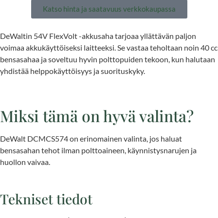
Katso hinta ja saatavuus verkkokaupassa
DeWaltin 54V FlexVolt -akkusaha tarjoaa yllättävän paljon
voimaa akkukäyttöiseksi laitteeksi. Se vastaa teholtaan noin 40 cc
bensasahaa ja soveltuu hyvin polttopuiden tekoon, kun halutaan
yhdistää helppokäyttöisyys ja suorituskyky.
Miksi tämä on hyvä valinta?
DeWalt DCMCS574 on erinomainen valinta, jos haluat
bensasahan tehot ilman polttoaineen, käynnistysnarujen ja
huollon vaivaa.
Tekniset tiedot