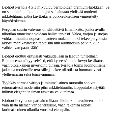
Biohort Pergola 4 x 3 m kuuluu pergoloiden premium-luokkaan. Se
on suunniteltu ulkotiloihin, joissa halutaan yhdistää moderni
arkkitehtuuri, pitkä käyttöikä ja poikkeuksellisen viimeistelty
käyttökokemus.
Pergolan suurin vahvuus on säädettävä lamellikatto, jonka avulla
ulkotilan tunnelmaa voidaan hallita tarkasti. Valoa, varjoa ja suojaa
voidaan muuttaa nopeasti tilanteen mukaan, mikä tekee pergolasta
aidosti monikäyttöisen ratkaisun niin aurinkoisiin päiviin kuin
vaihtelevampaan säähän.
Biohort erottuu erityisesti vakaudellaan ja laadun tunteellaan.
Rakenteessa näkyy selvästi, että kyseessä ei ole kevyt kesäkatos
vaan pitkäikäinen investointi pihaan. Pergola toimii luonnollisena
jatkeena modernille terassille ja tekee ulkotilasta huomattavasti
ylellisemmän sekä toimivamman.
Tyylikäs harmaa väritys ja minimalistinen muotoilu sopivat
erinomaisesti moderniin piha-arkkitehtuuriin. Lopputulos näyttää
hillityn elegantilta ilman raskasta vaikutelmaa.
Biohort Pergola on parhaimmillaan silloin, kun tavoitteena ei ole
vain lisätä hieman varjoa terassille, vaan rakentaa aidosti
korkeatasoinen ulkotila vuosiksi eteenpäin.