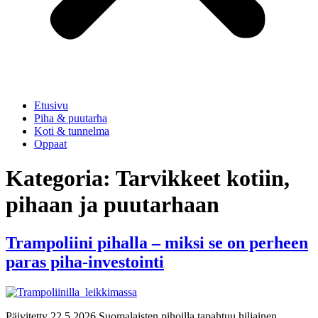
Etusivu
Piha & puutarha
Koti & tunnelma
Oppaat
Kategoria:
Tarvikkeet kotiin,
pihaan ja puutarhaan
Trampoliini pihalla – miksi se on perheen
paras piha-investointi
Päivitetty 22.5.2026 Suomalaisten pihoilla tapahtuu hiljainen