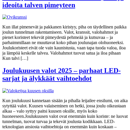
ideoita talven pimeyteen
Kun illat pimenevät ja pakkanen kiristyy, piha on täydellinen paikka
joulun tunnelman rakentamiseen. Valot, kranssit, valohahmot ja
pienet koristeet tekevät pimeydestä pehmeää ja kutsuvaa – ja
parhaimmillaan ne muuttavat koko pihan joulunajan olohuoneeksi.
Joulukoristeet eivät ole vain kaunistusta, vaan tapa tuoda valoa, iloa
ja lämpöä keskelle talvea. Valohahmot tuovat satua ja iloa pihaan
Kun talvi […]
Joulukuusen valot 2025 – parhaat LED-
sarjat ja älykkäät vaihtoehdot
Kun joulukuusi kannetaan sisään ja pihalla leijailee ensilumi, on aika
sytyttää valot. Kuusen valaiseminen on hetki, jossa joulu oikeastaan
alkaa – valo syttyy paitsi kuusen oksille, myös koko
huoneeseen.Joulukuusen valot ovat enemmän kuin koriste: ne luovat
tunnelman, tuovat turvaa ja tekevät joulusta kodikkaan. LED-
teknologian ansiosta vaihtoehtoja on enemmän kuin koskaan –