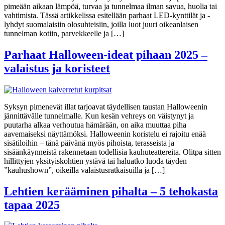
pimeään aikaan lämpöä, turvaa ja tunnelmaa ilman savua, huolia tai
vahtimista. Tässä artikkelissa esitellään parhaat LED-kynttilät ja -
lyhdyt suomalaisiin olosuhteisiin, joilla luot juuri oikeanlaisen
tunnelman kotiin, parvekkeelle ja […]
Parhaat Halloween-ideat pihaan 2025 –
valaistus ja koristeet
Syksyn pimenevät illat tarjoavat täydellisen taustan Halloweenin
jännittävälle tunnelmalle. Kun kesän vehreys on väistynyt ja
puutarha alkaa verhoutua hämärään, on aika muuttaa piha
aavemaiseksi näyttämöksi. Halloweenin koristelu ei rajoitu enää
sisätiloihin – tänä päivänä myös pihoista, terasseista ja
sisäänkäynneistä rakennetaan todellisia kauhuteattereita. Olitpa sitten
hillittyjen yksityiskohtien ystävä tai haluatko luoda täyden
”kauhushown”, oikeilla valaistusratkaisuilla ja […]
Lehtien kerääminen pihalta – 5 tehokasta
tapaa 2025