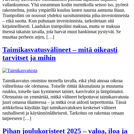
vallankumous. Yhä useamman kodin nurmikolla seisoo iso, pyöreä
rakennelma, jonka ympärillä kuuluu lasten naurua aamusta iltaan.
Trampoliini on noussut yhdeksi suosituimmista piha-investoinneista
– eikä suotta. Kun puhutaan investoinnista, tarkoitetaan sitä
kirjaimellisesti. Laadukas trampoliini maksaa, mutta se maksaa
itsensä takaisin tavalla, jota harvat muut hankinnat pystyvät. Se
muuttaa perheen arjen, […]
Taimikasvatusvälineet – mitä oikeasti
tarvitset ja mihin
Taimikasvatus onnistuu monella tavalla, eikä yhtä ainoaa oikeaa
välinelistaa ole olemassa. Toiselle riittää ikkunalauta ja muutama
ruukku, toiselle taas kymmenet taimet, kasvivalot ja lämpömatot.
Olennaista on ymmärtää, mitkä välineet helpottavat taimikasvatusta
juuri omassa tilanteessa – ja mitkä ovat aidosti tarpeettomia. Tässä
artikkelissa käydään läpi taimikasvatuksen keskeiset välineet
rauhallisesti ja käytännönläheisesti. Tarkoitus on rakentaa omaan
tarpeeseen […]
Pihan joulukoristeet 2025 – valoa, iloa ja