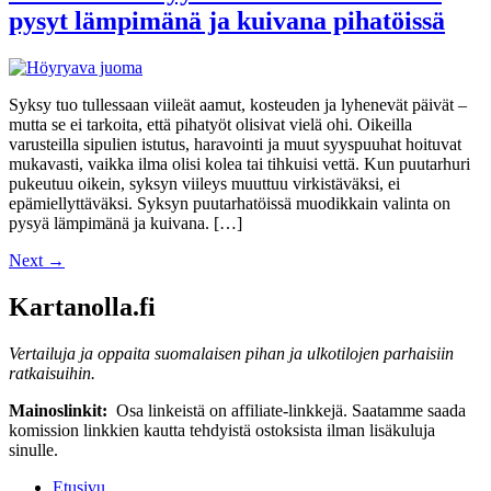
pysyt lämpimänä ja kuivana pihatöissä
Syksy tuo tullessaan viileät aamut, kosteuden ja lyhenevät päivät –
mutta se ei tarkoita, että pihatyöt olisivat vielä ohi. Oikeilla
varusteilla sipulien istutus, haravointi ja muut syyspuuhat hoituvat
mukavasti, vaikka ilma olisi kolea tai tihkuisi vettä. Kun puutarhuri
pukeutuu oikein, syksyn viileys muuttuu virkistäväksi, ei
epämiellyttäväksi. Syksyn puutarhatöissä muodikkain valinta on
pysyä lämpimänä ja kuivana. […]
Next
→
Kartanolla.fi
Vertailuja ja oppaita suomalaisen pihan ja ulkotilojen parhaisiin
ratkaisuihin.
Mainoslinkit:
Osa linkeistä on affiliate-linkkejä. Saatamme saada
komission linkkien kautta tehdyistä ostoksista ilman lisäkuluja
sinulle.
Etusivu