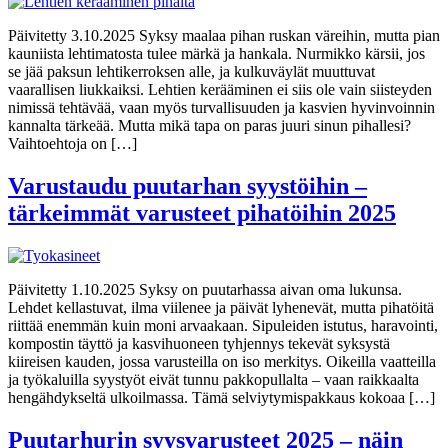
Päivitetty 3.10.2025 Syksy maalaa pihan ruskan väreihin, mutta pian
kauniista lehtimatosta tulee märkä ja hankala. Nurmikko kärsii, jos
se jää paksun lehtikerroksen alle, ja kulkuväylät muuttuvat
vaarallisen liukkaiksi. Lehtien kerääminen ei siis ole vain siisteyden
nimissä tehtävää, vaan myös turvallisuuden ja kasvien hyvinvoinnin
kannalta tärkeää. Mutta mikä tapa on paras juuri sinun pihallesi?
Vaihtoehtoja on […]
Varustaudu puutarhan syystöihin –
tärkeimmät varusteet pihatöihin 2025
Päivitetty 1.10.2025 Syksy on puutarhassa aivan oma lukunsa.
Lehdet kellastuvat, ilma viilenee ja päivät lyhenevät, mutta pihatöitä
riittää enemmän kuin moni arvaakaan. Sipuleiden istutus, haravointi,
kompostin täyttö ja kasvihuoneen tyhjennys tekevät syksystä
kiireisen kauden, jossa varusteilla on iso merkitys. Oikeilla vaatteilla
ja työkaluilla syystyöt eivät tunnu pakkopullalta – vaan raikkaalta
hengähdykseltä ulkoilmassa. Tämä selviytymispakkaus kokoaa […]
Puutarhurin syysvarusteet 2025 – näin