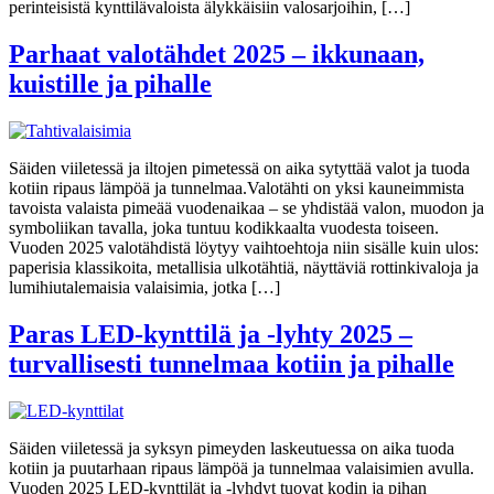
perinteisistä kynttilävaloista älykkäisiin valosarjoihin, […]
Parhaat valotähdet 2025 – ikkunaan,
kuistille ja pihalle
Säiden viiletessä ja iltojen pimetessä on aika sytyttää valot ja tuoda
kotiin ripaus lämpöä ja tunnelmaa.Valotähti on yksi kauneimmista
tavoista valaista pimeää vuodenaikaa – se yhdistää valon, muodon ja
symboliikan tavalla, joka tuntuu kodikkaalta vuodesta toiseen.
Vuoden 2025 valotähdistä löytyy vaihtoehtoja niin sisälle kuin ulos:
paperisia klassikoita, metallisia ulkotähtiä, näyttäviä rottinkivaloja ja
lumihiutalemaisia valaisimia, jotka […]
Paras LED-kynttilä ja -lyhty 2025 –
turvallisesti tunnelmaa kotiin ja pihalle
Säiden viiletessä ja syksyn pimeyden laskeutuessa on aika tuoda
kotiin ja puutarhaan ripaus lämpöä ja tunnelmaa valaisimien avulla.
Vuoden 2025 LED-kynttilät ja -lyhdyt tuovat kodin ja pihan