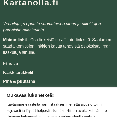
Kartanolla.fi
Vertailuja ja oppaita suomalaisen pihan ja ulkotilojen
parhaisiin ratkaisuihin.
Mainoslinkit:
Osa linkeistä on affiliate-linkkejä. Saatamme
saada komission linkkien kautta tehdyistä ostoksista ilman
lisäkuluja sinulle.
Etusivu
Kaikki artikkelit
Piha & puutarha
Koti & tunnelma
Mukavaa lukuhetkeä!
Oppaat
Käytämme evästeitä varmistaaksemme, että sivusto toimii
Tietoa
sujuvasti ja löydät helposti etsimäsi. Niiden avulla kehitämme
sivustoa jatkuvasti, jotta voimme tarjota sinulle entistä