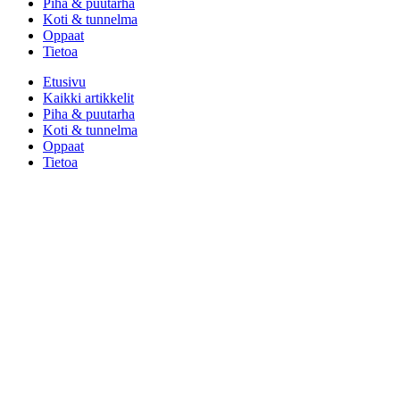
Piha & puutarha
Koti & tunnelma
Oppaat
Tietoa
Etusivu
Kaikki artikkelit
Piha & puutarha
Koti & tunnelma
Oppaat
Tietoa